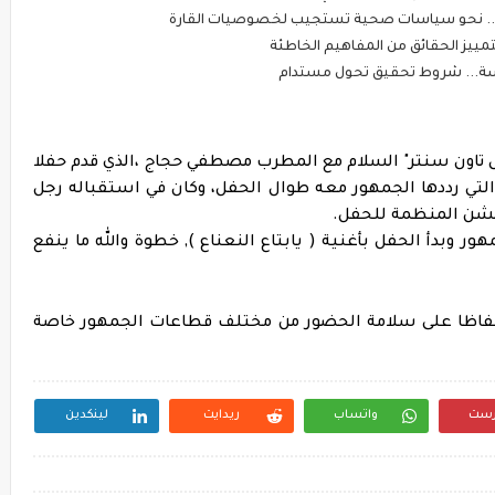
 تاون سنتر" السلام مع المطرب مصطفي حجاج ،الذي قدم حفلا
 والتي رددها الجمهور معه طوال الحفل، وكان في استقباله رجل
كشن المنظمة للحفل.
دأ الحفل بأغنية ( يابتاع النعناع ), خطوة والله ما ينفع
 حفاظا على سلامة الحضور من مختلف قطاعات الجمهور خاصة
رست
واتساب
ريدايت
لينكدين