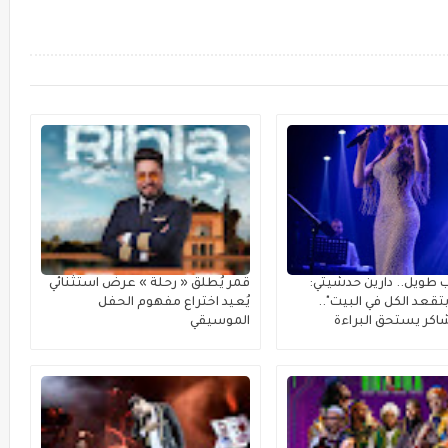
 طويل.. دارين حدشيتي:
قمر يُطلق « رحلة » عرضٌ استثنائي
تقعد الكل في البيت"..
يُعيد اختراع مفهوم الحفل
كر يستحق البراءة
الموسيقي