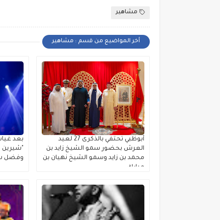
مشاهير
أخر المواضيع من قسم : مشاهير
أبوظبي تحتفي بالذكرى 27 لعيد
بعد غياب
العرش بحضور سمو الشيخ زايد بن
"شيرين ب
محمد بن زايد وسمو الشيخ نهيان بن
وفضل شا
مبارك