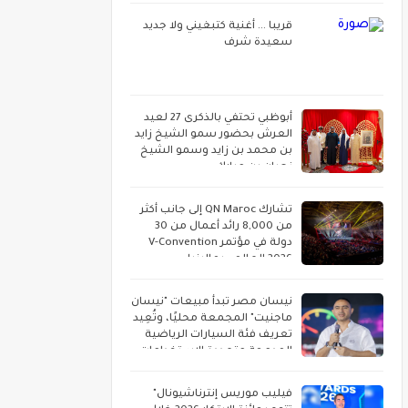
قريبا ... أغنية كتبغيني ولا جديد
سعيدة شرف
أبوظبي تحتفي بالذكرى 27 لعيد
العرش بحضور سمو الشيخ زايد
بن محمد بن زايد وسمو الشيخ
نهيان بن مبارك
تشارك QN Maroc إلى جانب أكثر
من 8,000 رائد أعمال من 30
دولة في مؤتمر V-Convention
2026 العالمي بماليزيا
نيسان مصر تبدأ مبيعات "نيسان
ماجنيت" المجمعة محليًا، وتُعِيد
تعريف فئة السيارات الرياضية
المدمجة متعددة الاستخدامات
فيليب موريس إنترناشيونال"