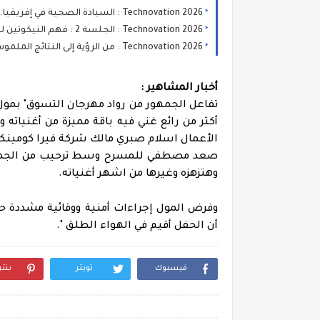
Technovation 2026 : السيادة الصحية في إفريقيا... نحو سياسات صحية تستجيب لخصوصيات القارة
Technovation 2026 : الجلسة 2 : فهم النيكوتين لتمييز الحقائق من المفاهيم الخاطئة
Technovation 2026 : من الرؤية إلى النتائج الملموسة... شروط تحقيق تحول مستدام
أخبار المشاهير :
تفاعل الجمهور من رواد مهرجان التسوق" بمول
أكثر من رائع غني فيه باقة مميزة من أغنياته
الأعمال اسلام صبري مالك شركة فيرا كومين
صعد مصطفي للمسرح وسط ترحيب من الجمهور وب
وهتزهزه وغيرها من اشهر أغنياته.
وفرض المول إجراءات أمنية ووقائية مشددة
أن الحفل أقيم في الهواء الطلق ".
فيسبوك
تويتر
بنت