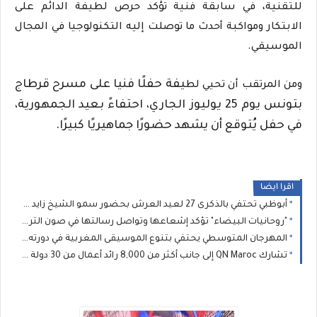
للتقنية، في سابقة فنية تؤكد حرص لطيفة الدائم على
الابتكار ومواكبة أحدث ما توصلت إليه التكنولوجيا في المجال
الموسيقي.
يفة حفلًا فنيا على مسرح قرطاج
ومن المرتقب أن تحيي لط
بتونس يوم 25 يوليوز الجاري، احتفاءً بعيد الجمهورية،
في حفل يُتوقع أن يشهد حضورًا جماهيريًا كبيرًا.
اقرا ايضا
أبوظبي تحتفي بالذكرى 27 لعيد العرش بحضور سمو الشيخ زايد بن محمد بن زايد وسمو الشيخ نهيان بن مبارك
"روحانيات البيضاء" تؤكد إشعاعها وتواصل رسالتها في صون التراث الموسيقي المغربي
المهرجان المتوسطي يحتفي بتنوع الموسيقى المغربية في دورته الثانية عشرة
تشارك QN Maroc إلى جانب أكثر من 8,000 رائد أعمال من 30 دولة في مؤتمر V-Convention 2026 العالمي بماليزيا