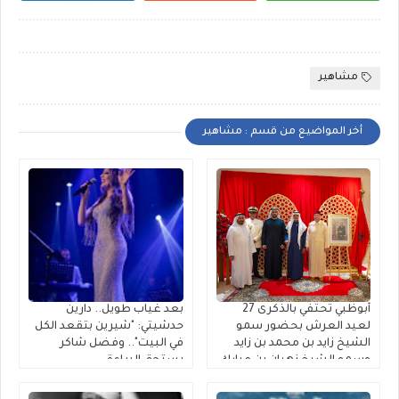
مشاهير
أخر المواضيع من قسم : مشاهير
أبوظبي تحتفي بالذكرى 27
بعد غياب طويل.. دارين
لعيد العرش بحضور سمو
حدشيتي: "شيرين بتقعد الكل
الشيخ زايد بن محمد بن زايد
في البيت".. وفضل شاكر
وسمو الشيخ نهيان بن مبارك
يستحق البراءة