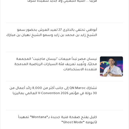
قريبا ... أغنية كتبغيني ولا جديد سعيدة شرف
أبوظبي تحتفي بالذكرى 27 لعيد العرش بحضور سمو
الشيخ زايد بن محمد بن زايد وسمو الشيخ نهيان بن مبارك
نيسان مصر تبدأ مبيعات "نيسان ماجنيت" المجمعة
محليًا، وتُعِيد تعريف فئة السيارات الرياضية المدمجة
متعددة الاستخدامات
تشارك QN Maroc إلى جانب أكثر من 8,000 رائد أعمال من
30 دولة في مؤتمر V-Convention 2026 العالمي بماليزيا
كليل يفتح صفحة فنية جديدة بـ“Montana” تمهيداً
لألبومه “Ghost Mode”