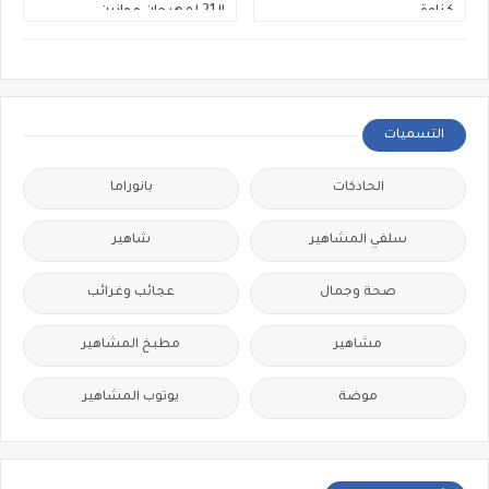
كناوة
الـ21 لمهرجان موازين
التسميات
الحادكات
بانوراما
سلفي المشاهير
شاهير
صحة وجمال
عجائب وغرائب
مشاهير
مطبخ المشاهير
موضة
يوتوب المشاهير