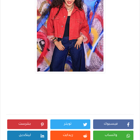
فيسبوك
تويتر
بنترست
واتساب
ريدايت
لينكدين