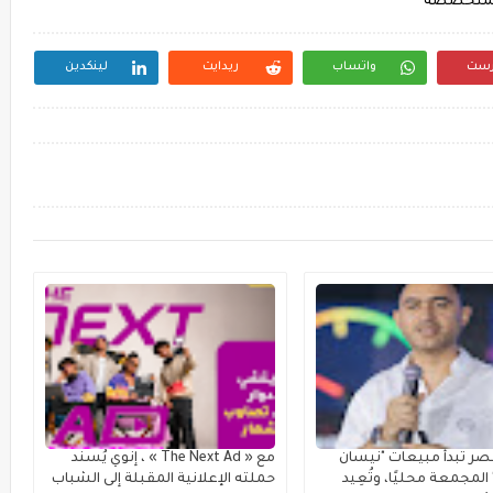
 المتخصصة
رست
واتساب
ريدايت
لينكدين
ر تبدأ مبيعات "نيسان
مع « The Next Ad » ، إنوي يُسند
لمجمعة محليًا، وتُعِيد
حملته الإعلانية المقبلة إلى الشباب