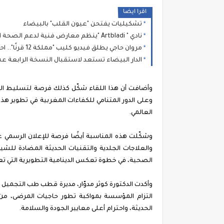
اقرا ايضا
تشكيليات يفتحن "عيون القلب" بالبيضاء
نادي " Artbladi "ينظم معارض فنية لدعم الصحة النفسية
مروان حاجي يطلق فيديو كليب "مملكة 12 قرنًا".. احتفاء بصري وموسيقى بتراث المغرب العريق
الدار البيضاء تستعد لاستقبال النسخة الرابعة ع
وأضافت أن هذا اللقاء شكّل كذلك فرصة لتسليط ال
وعلى الدور المتنامي للكفاءات المغربية في تطوير هذ
العالمي.
والعلاجات الجلدية والتقنيات الحديثة المضادة للش
الصحية، في خطوة تعكس الدينامية التطويرية التي
التزام المؤسسة بمواكبة تطور حاجيات المرضى، من
الحديثة، واحترام أعلى معايير الجودة والسلامة.