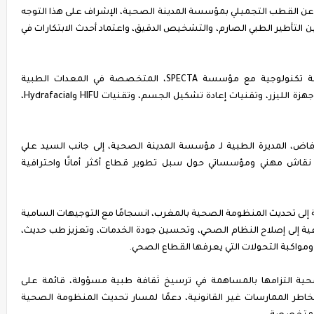
ة عن القطب التجميلي بمؤسسة المدينة الصحية، الإشراف على هذا التوجه
ن التأطير الطبي الصارم، والتشخيص الدقيق، واعتماد أحدث الابتكارات في
ويعتمد Askin Clinic على تجهيزات متطورة وشراكة تكنولوجية مع مؤسسة SPECTA، المتخصصة في المعدات الطبية
التجميلية الحديثة، والتي توفر حلولًا متكاملة تشمل أجهزة الليزر، وتقنيات إعادة تشكيل الجسم، وتقنيات HIFU وHydrafacial،
فاض، المديرة الطبية لـ مؤسسة المدينة الصحية، إلى جانب السيد علي
ير العام لمؤسسة SPECTA، في إطار نقاش مهني ومؤسساتي حول سبل تطوير قطاع أكثر أمانًا واحترافية
ية إلى تحديث المنظومة الصحية بالمغرب، انسجامًا مع التوجيهات السامية
عية إلى إصلاح النظام الصحي، وتحسين جودة الخدمات، وتعزيز طب حديث،
مواكبة التحولات التي يعرفها القطاع الصحي.
حية التزامها بالمساهمة في ترسيخ ثقافة طبية مسؤولة، قائمة على
مخاطر الممارسات غير القانونية، دعمًا لمسار تحديث المنظومة الصحية