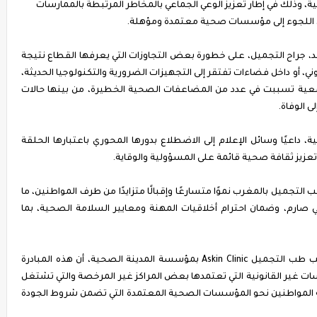
ة، وذلك في إطار تعزيز الوعي الجماعي بالمخاطر المرتبطة بالممارسات
لى اللجوء إلى مؤسسات صحية معتمدة ومؤهلة.
، جراح التجميل، على خطورة بعض التجاوزات التي يعرفها القطاع نتيجة
وني، أو داخل فضاءات تفتقر إلى التجهيزات الضرورية والتكنولوجيا الحديثة،
عية تسببت في عدد من المضاعفات الصحية الخطيرة، من بينها حالات
 الوفاة.
داعيًا وسائل الإعلام إلى الاضطلاع بدورها المحوري باعتبارها الحلقة
تعزيز ثقافة صحية قائمة على المسؤولية والوقاية.
تجميل بالمغرب نموًا متسارعًا وإقبالًا متزايدًا من طرف المواطنين، ما
 صارم، وضمان احترام أخلاقيات المهنة ومعايير السلامة الصحية، بما
وفي هذا الإطار، أكدت الدكتورة كوثر مدوّار، مديرة قطب طب التجميل Askin Clinic بمؤسسة المدينة الصحية، أن هذه المبادرة
ت غير القانونية التي تعتمدها بعض المراكز غير المرخصة والتي تشتغل
لمواطنين نحو المؤسسات الصحية المعتمدة التي تضمن شروط الجودة