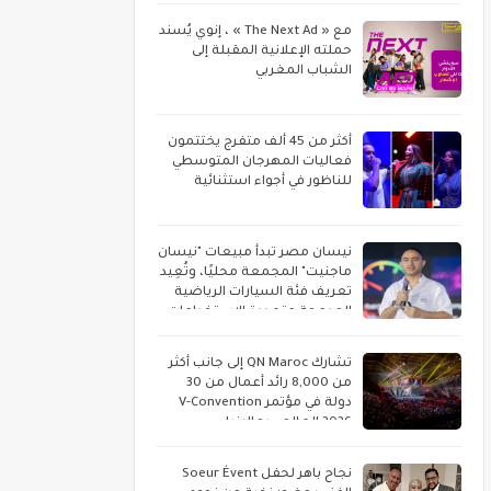
مع « The Next Ad » ، إنوي يُسند
حملته الإعلانية المقبلة إلى
الشباب المغربي
أكثر من 45 ألف متفرج يختتمون
فعاليات المهرجان المتوسطي
للناظور في أجواء استثنائية
نيسان مصر تبدأ مبيعات "نيسان
ماجنيت" المجمعة محليًا، وتُعِيد
تعريف فئة السيارات الرياضية
المدمجة متعددة الاستخدامات
تشارك QN Maroc إلى جانب أكثر
من 8,000 رائد أعمال من 30
دولة في مؤتمر V-Convention
2026 العالمي بماليزيا
نجاح باهر لحفل Soeur Évent