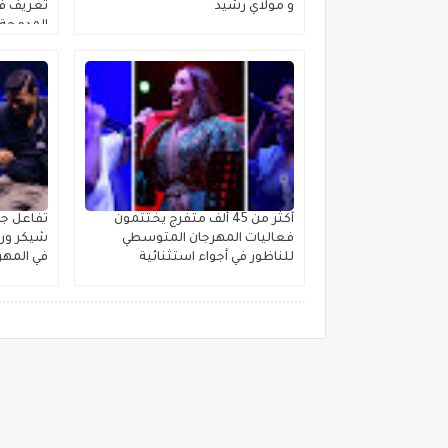
و مولاي رشيد
تعريف فئ
المدمجة 
أكثر من 45 ألف متفرج يختتمون
تفاعل جم
فعاليات المهرجان المتوسطي
شيكر ورش
للناظور في أجواء استثنائية
في المهر