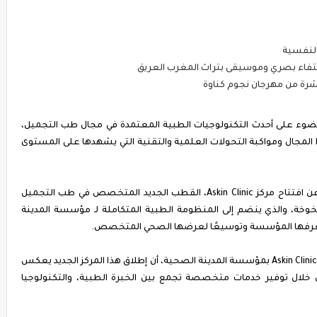
شرة من مهرجان نجوم كناوة
ضوء على أحدث التكنولوجيات الطبية المعتمدة في مجال طب التجميل،
ا المجال ومواكبة التحولات العلمية والتقنية التي يشهدها على المستوى
وشكّلت هذه المناسبة أيضًا فرصة للإعلان الرسمي عن افتتاح مركز Askin Clinic، القطب الجديد المتخصص في طب التجميل
يخوخة، والذي ينضم إلى المنظومة الطبية المتكاملة لـ مؤسسة المدينة
 تعرفها المؤسسة وتوسيعًا لعرضها الصحي المتخصص.
وأكدت الدكتورة كوثر مدوّار، مديرة قطب طب التجميل Askin Clinic بمؤسسة المدينة الصحية، أن إطلاق هذا المركز الجديد يعكس
 خلال توفير خدمات متخصصة تجمع بين الخبرة الطبية، والتكنولوجيا