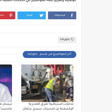
الوطنية وتعزيزًا لثقة المواطنين في الخدمات الطبية
فيسبوك
تويتر
بنت
بانوراما
أخر المواضيع من قسم : بانوراما
تدخلات استباقية لفرق المديرية
نيسان مص
الإقليمية بن امسيك، سيدي عثمان
ماجنيت" ا