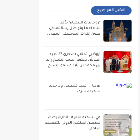
أفضل المواضيع
"روحانيات البيضاء" تؤكد
إشعاعها وتواصل رسالتها في
صون التراث الموسيقي المغربي
أبوظبي تحتفي بالذكرى 27 لعيد
العرش بحضور سمو الشيخ زايد
بن محمد بن زايد وسمو الشيخ
نهيان بن مبارك
قريبا ... أغنية كتبغيني ولا جديد
سعيدة شرف
في نسخته الثانية.. الدارالبيضاء
تحتضن المنتدى الدولي للتصميم
الداخلي