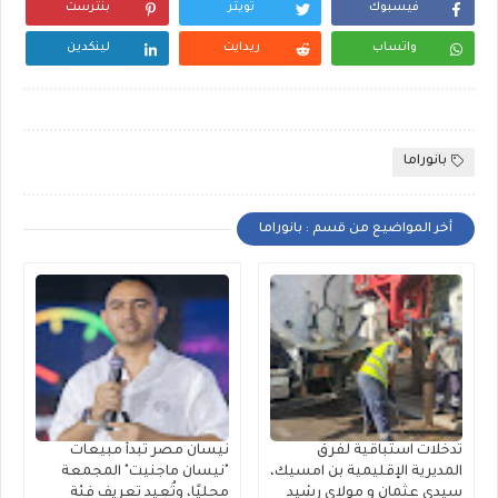
فيسبوك
تويتر
بنترست
واتساب
ريدايت
لينكدين
بانوراما
أخر المواضيع من قسم : بانوراما
تدخلات استباقية لفرق
نيسان مصر تبدأ مبيعات
المديرية الإقليمية بن امسيك،
"نيسان ماجنيت" المجمعة
سيدي عثمان و مولاي رشيد
محليًا، وتُعِيد تعريف فئة