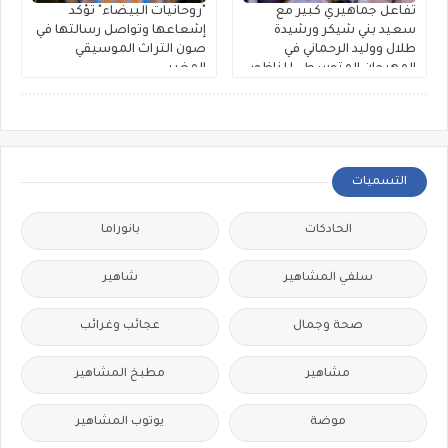
تفاعل جماهيري كبير مع
"روحانيات البيضاء" تؤكد
سعيد بني شيكر ورشيدة
إشعاعها وتواصل رسالتها في
طلال ووليد الرحماني في
صون التراث الموسيقي
المهرجان المتوسطي للناظور
المغربي
التسميات
الحادكات
بانوراما
سلفي المشاهير
شاهير
صحة وجمال
عجائب وغرائب
مشاهير
مطبخ المشاهير
موضة
يوتوب المشاهير