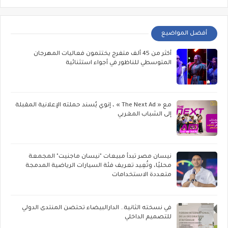
أفضل المواضيع
أكثر من 45 ألف متفرج يختتمون فعاليات المهرجان
المتوسطي للناظور في أجواء استثنائية
مع « The Next Ad » ، إنوي يُسند حملته الإعلانية المقبلة
إلى الشباب المغربي
نيسان مصر تبدأ مبيعات "نيسان ماجنيت" المجمعة
محليًا، وتُعِيد تعريف فئة السيارات الرياضية المدمجة
متعددة الاستخدامات
في نسخته الثانية.. الدارالبيضاء تحتضن المنتدى الدولي
للتصميم الداخلي