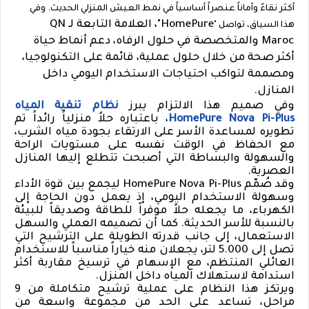
أكثر نقاءً وأماناً عنصراً أساسياً في نمط العيش المنزلي الحديث. وفي
HomePure
"، العلامة التابعة لـ
QN
هذا السياق، تواصل "
Maroc
والمتخصصة في حلول الرفاه، دعم أنماط حياة
أكثر صحة من خلال حلول عملية، قائمة على التكنولوجيا،
ومصممة لتواكب احتياجات الاستخدام اليومي داخل
المنازل.
وفي صميم هذا الالتزام يبرز
نظام تنقية المياه
HomePure Nova Pi-Plus
، باعتباره حلاً منزلياً رائداً تم
تطويره لمساعدة الأسر على الارتقاء بجودة مياه الشرب،
مع الحفاظ في الوقت نفسه على مستويات الراحة
والسهولة والبساطة التي أصبحت تتطلع إليها المنازل
العصرية.
وقد صُمّم
HomePure Nova Pi-Plus
ليجمع بين قوة الأداء
وسهولة الاستخدام اليومي، إذ يعمل دون الحاجة إلى
الكهرباء، ما يجعله حلاً موفراً للطاقة وصديقاً للبيئة
بالنسبة للأسر الحديثة. كما أن تصميمه العملي والسهل
الاستعمال، إلى جانب قدرته الطويلة على الترشيح التي
تصل إلى 5.000 لتر، يجعلان منه خياراً مناسباً للاستخدام
العائلي المنتظم، مع الإسهام في ترسيخ مقاربة أكثر
استدامة لاستهلاك المياه داخل المنزل.
ويرتكز هذا النظام على عملية ترشيح متكاملة من 9
مراحل، تساعد على الحد من مجموعة واسعة من