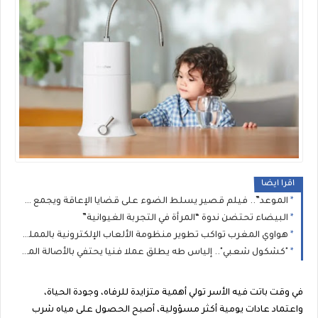
اقرا ايضا
الموعد”.. فيلم قصير يسلط الضوء على قضايا الإعاقة ويجمع مهنيي السينما بالرباط
البيضاء تحتضن ندوة “المرأة في التجربة الغيوانية”
هواوي المغرب تواكب تطوير منظومة الألعاب الإلكترونية بالمملكة بمناسبة Morocco Gaming Expo 2026
"كشكول شعبي".. إلياس طه يطلق عملا فنيا يحتفي بالأصالة المغربية
في وقت باتت فيه الأسر تولي أهمية متزايدة للرفاه، وجودة الحياة،
واعتماد عادات يومية أكثر مسؤولية، أصبح الحصول على مياه شرب