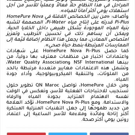
المراحل في هذا النظام حلاً فعالاً وعملياً للأسر من أجل
استهلاك يومي أكثر أماناً للمياه
».
وأضاف: «
من بين الخصائص اللافتة في
HomePure Nova
Pi-Plus
قدرته على إنتاج مياه
Pi-Water
، المصممة لتشبه
بنية المياه الموجودة بشكل طبيعي داخل الخلايا الحية.
ويمكن أن يساهم ذلك في تحسين الترطيب وتعزيز
امتصاص المعادن، مما يجعل هذا النظام إضافة قيّمة إلى
الممارسات المرتبطة بنمط حياة صحي
».
كما حصل
HomePure Nova Pi-Plus
على شهادات
واعتمادات اختبار من منظمات معترف بها دولياً، من
بينها
NSF International
و
Water Quality Association
،
وتشمل هذه الاعتمادات معايير متعددة مرتبطة بالحد
من الملوثات، والتنقية الميكروبيولوجية، وأداء جودة
المياه.
ومن خلال
HomePure
، تواصل
QN Maroc
تطوير حلول
تستجيب للاحتياجات الفعلية للأسر، وتعكس في الوقت
نفسه الاهتمام المتزايد بجودة المياه والرفاه
والاستدامة. ومع
HomePure Nova Pi-Plus
، تؤكد العلامة
من جديد طموحها إلى جعل التقنيات المنزلية المبتكرة
أكثر إتاحة وفائدة وملاءمة للأسر الساعية إلى اعتماد
روتين يومي أكثر صحة.