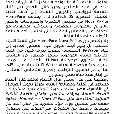
الملوثات الكيميائية والبيولوجية والفيزيائية التي قد توجد
عادة في مياه الصنبور. ومن خلال الجمع بين فلاتر
متقدمة للرواسب والكربون النشط، إلى جانب تقنية
الغشاء الحصرية
UltraTech 35
+، يساهم
HomePure
Nova Pi-Plus
في تقليص البكتيريا والفيروسات والكلور
والروائح والملوثات العضوية والشوائب المجهرية، مع
الحفاظ على المعادن المفيدة التي تكتسي أهمية بالغة
للترطيب والصحة العامة.
ولا يقتصر دور
HomePure Nova Pi-Plus
على تنقية المياه
فحسب، بل يتيح أيضاً تحويل مياه الصنبور العادية إلى
مياه
Pi-Water
، المصممة لتقترب بدرجة كبيرة من البنية
الجزيئية للمياه الموجودة بشكل طبيعي في الكائنات
الحية. وتحتوي خرطوشة
Pi-Plus
الأحدث على كريات
سيراميكية مخصصة لمياه
Pi-Water
بنسبة أعلى بـ15%،
بما يدعم تحسين الترطيب وتعزيز امتصاص المعادن،
في إطار نمط حياة صحي ومتوازن.
وتعليقاً على هذا المنتج، قال
الدكتور محمد علي، أستاذ
مساعد في تحلية ومعالجة المياه بمركز بحوث الصحراء
في القاهرة، مصر
: «
تلعب جودة المياه دوراً مباشراً في
الصحة العامة والرفاه الشامل. وتمثل أنظمة التنقية
المنزلية المتقدمة، مثل
HomePure Nova Pi-Plus
، خطوة
مهمة نحو تحسين جودة مياه الشرب، من خلال الحد من
مجموعة واسعة من الملوثات، مع الحفاظ على المعادن
المفيدة والضرورية للجسم. وتوفر تقنية الترشيح متعددة