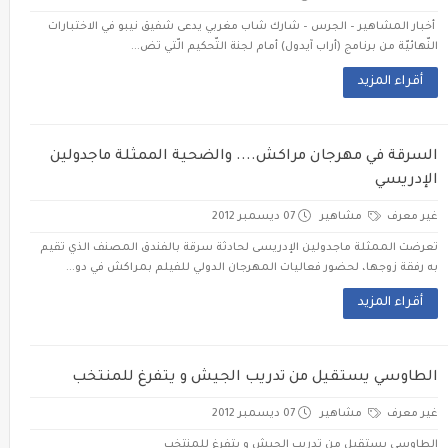
أخبار المشاهير – الجرس – شارك شاب مغربي يدعى شفيق نيبو في الاختبارات
النّهائيّة من برنامج (أراب آيدول) أمام لجنة التّحكيم الّتي تض...
أقراء المزيد
السرقة في مهرجان مراكش.... والضحية الممثلة ماجدولين
الإدريسي
غير معرف
مشاهير
07 ديسمبر 2012
تعرضت الممثلة ماجدولين الإدريسى لحادثة سرقة بالفندق المصنف الذي تقيم
به رفقة زوجها، لحضور فعاليات المهرجان الدولي للفيلم بمراكش في دو...
أقراء المزيد
الطاوسي يستقيل من تدريب الجيش و يتفرغ للمنتخب
غير معرف
مشاهير
07 ديسمبر 2012
الطاوسي يستقيل من تدريب الجيش و يتفرغ للمنتخب