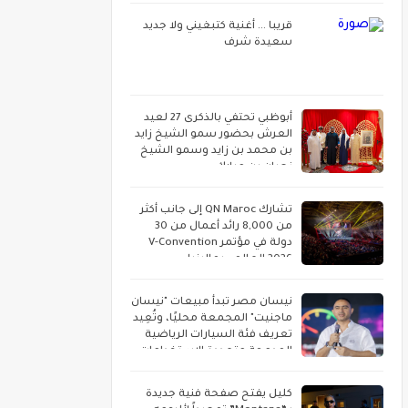
قريبا ... أغنية كتبغيني ولا جديد
سعيدة شرف
أبوظبي تحتفي بالذكرى 27 لعيد
العرش بحضور سمو الشيخ زايد
بن محمد بن زايد وسمو الشيخ
نهيان بن مبارك
تشارك QN Maroc إلى جانب أكثر
من 8,000 رائد أعمال من 30
دولة في مؤتمر V-Convention
2026 العالمي بماليزيا
نيسان مصر تبدأ مبيعات "نيسان
ماجنيت" المجمعة محليًا، وتُعِيد
تعريف فئة السيارات الرياضية
المدمجة متعددة الاستخدامات
كليل يفتح صفحة فنية جديدة