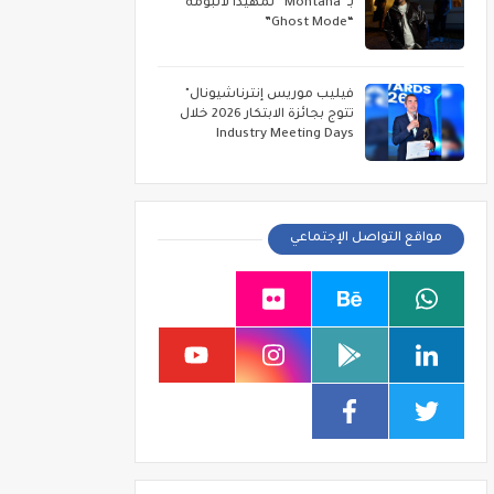
بـ“Montana” تمهيداً لألبومه
“Ghost Mode”
فيليب موريس إنترناشيونال"
تتوج بجائزة الابتكار 2026 خلال
Industry Meeting Days
مواقع التواصل الإجتماعي