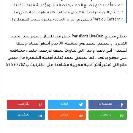
عبد الله الداودي يصنع الحدث بمنصة سلا ويؤكد شعبية الأغنية المغربية في الدورة الـ21 لمهرجان موازين
اختتام الدورة الرابعة لمهرجان «مقامات» بسهرة روحانية في قلب المدينة العتيقة للدار البيضاء
“Art du Caftan” يحتفي في دورته الحادية عشرة بسحر القفطان المغربي وسط حضور جماهيري وفني وإعلامي كبير
ينظم منتجع ParisParis LiveClub حفل فني للفنان وسوبر ستار سعد
المجرد ، و سيغني سعد يوم الجمعة 30 يناير أشهر أغنياته ومنها
أغنتية '' أنتي باغية واحد '' التي تجاوزت سقف الاربعين مليون مشاهدة
على موقع يوتوب ، كما سيغني سعد كذلك أغنيته الشهيرة مال حبيبي
مالو التي تعتبر أكثر أغنية مغربية مشاهدة على الانترنيت ب
53 590 762
.
فيسبوك
تويتر
بنترست
واتساب
ريدايت
لينكدين