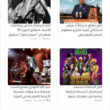
قمر يُطلق « رحلة » عرضٌ
الدار البيضاء تحتفي بإيقاعات
استثنائي يُعيد اختراع مفهوم
الأجداد: انطلاق الدورة 14
الحفل الموسيقي
لمهرجان "نجوم كناوة" بحضور
جماهيري غفير
الدار البيضاء تستعد
عبد الله الداودي يصنع الحدث
لاستقبال النسخة الرابعة
بمنصة سلا ويؤكد شعبية
عشرة من مهرجان نجوم
الأغنية المغربية في الدورة
كناوة
الـ21 لمهرجان موازين