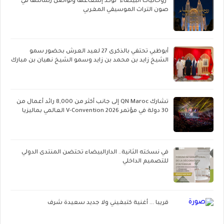
"روحانيات البيضاء" تؤكد إشعاعها وتواصل رسالتها في
صون التراث الموسيقي المغربي
أبوظبي تحتفي بالذكرى 27 لعيد العرش بحضور سمو
الشيخ زايد بن محمد بن زايد وسمو الشيخ نهيان بن مبارك
تشارك QN Maroc إلى جانب أكثر من 8,000 رائد أعمال من
30 دولة في مؤتمر V-Convention 2026 العالمي بماليزيا
في نسخته الثانية.. الدارالبيضاء تحتضن المنتدى الدولي
للتصميم الداخلي
قريبا ... أغنية كتبغيني ولا جديد سعيدة شرف