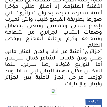
بداية رحلته الفنية منذ انطلاقه في مهرجان
الأغنية الملتزمة، إذ أطلق طلبي مؤخرا
أغنية منفردة جديدة بعنوان "جزائري" التي
صورها بطريقة الفيديو كليب، والتي تميزت
بإيقاع شبابي وحماسي وتتغنى بخصائل
وصفات الشاب الجزائري من شهامة
وشجاعة وكرم وإغاثة المحتاج ورفض
الظلم.
"جزائري" أغنية من أداء وألحان الفنان فادي
طلبي ومن كلمات الشاعر كمال شرشار،
أما التوزيع فتولاه رضا سردي، بينما
المكس فكان مهمة للبناني ايلي سابا، وقد
توزعت مراحل إنجاز الأغنية بين الجزائر
ولبنان والإمارات.
اقرا ايضا