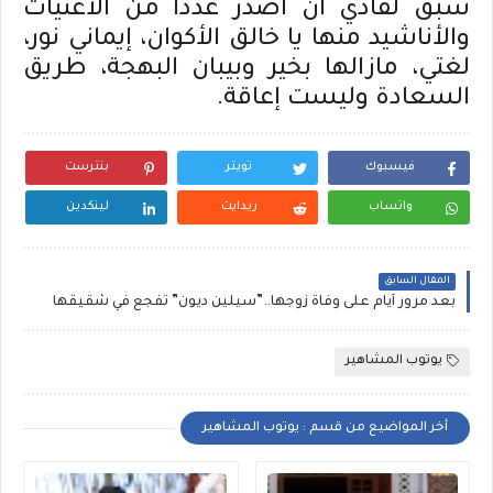
سبق لفادي أن اصدر عددا من الأغنيات
والأناشيد منها يا خالق الأكوان، إيماني نور،
لغتي، مازالها بخير وبيبان البهجة، طريق
السعادة وليست إعاقة.
فيسبوك
تويتر
بنترست
واتساب
ريدايت
لينكدين
المقال السابق
بعد مرور أيام على وفاة زوجها..”سيلين ديون” تفجع في شقيقها
يوتوب المشاهير
أخر المواضيع من قسم : يوتوب المشاهير