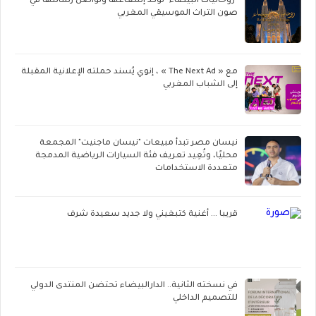
"روحانيات البيضاء" تؤكد إشعاعها وتواصل رسالتها في
صون التراث الموسيقي المغربي
مع « The Next Ad » ، إنوي يُسند حملته الإعلانية المقبلة
إلى الشباب المغربي
نيسان مصر تبدأ مبيعات "نيسان ماجنيت" المجمعة
محليًا، وتُعِيد تعريف فئة السيارات الرياضية المدمجة
متعددة الاستخدامات
قريبا ... أغنية كتبغيني ولا جديد سعيدة شرف
في نسخته الثانية.. الدارالبيضاء تحتضن المنتدى الدولي
للتصميم الداخلي