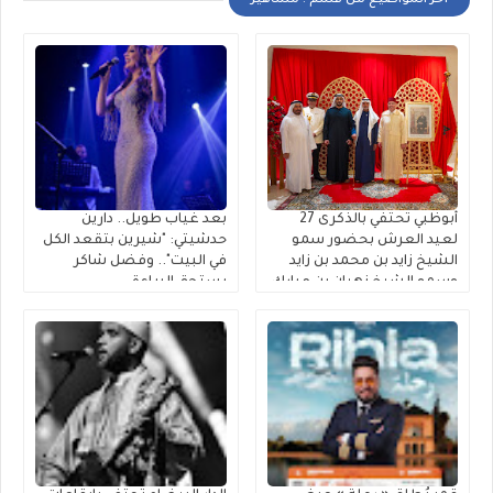
أخر المواضيع من قسم : مشاهير
أبوظبي تحتفي بالذكرى 27
بعد غياب طويل.. دارين
لعيد العرش بحضور سمو
حدشيتي: "شيرين بتقعد الكل
الشيخ زايد بن محمد بن زايد
في البيت".. وفضل شاكر
وسمو الشيخ نهيان بن مبارك
يستحق البراءة