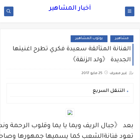
أخبار المشاهير
مشاهير
يوتوب المشاهير
الفنانة المتألقة سعيدة فكري تطرح اغنيتها
الجديدة 《ولد الزنقة》
غير معرف
25 مايو 2017
التنقل السريع
بعد
《
جبال
الريف
ويما
يا
يما
وقلوب
الرحمة
وند
تعود
فنانة
الشعب
كما
يسميها
جمهورها
وصاحب