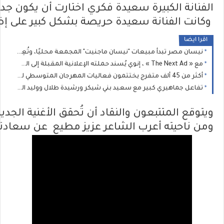
الفنانة
الكبيرة
سعيدة
فكري
اختارت
أن
يكون
جدي
وكانت
الفنانة
سعيدة
حريصة
بشكل
كبير
على
إض
اقرا ايضا
نيسان مصر تبدأ مبيعات "نيسان ماجنيت" المجمعة محليًا، وتُعِيد تعريف فئة السيارات الرياضية المدمجة متعددة الاستخدامات
مع « The Next Ad » ، إنوي يُسند حملته الإعلانية المقبلة إلى الشباب المغربي
أكثر من 45 ألف متفرج يختتمون فعاليات المهرجان المتوسطي للناظور في أجواء استثنائية
تفاعل جماهيري كبير مع سعيد بني شيكر ورشيدة طلال ووليد الرحماني في المهرجان المتوسطي للناظور
ويتوقع
المتتبعون
والنقاد
أن
تُحقق
الأغنية
الجدي
ومن
ناحيته
أعرب
الشاعر
عزيز
مطيع
عن
سعادت