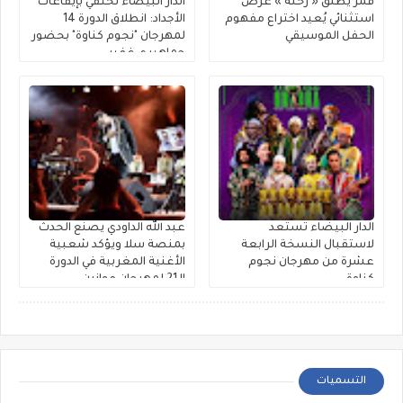
قمر يُطلق « رحلة » عرضٌ
الدار البيضاء تحتفي بإيقاعات
استثنائي يُعيد اختراع مفهوم
الأجداد: انطلاق الدورة 14
الحفل الموسيقي
لمهرجان "نجوم كناوة" بحضور
جماهيري غفير
الدار البيضاء تستعد
عبد الله الداودي يصنع الحدث
لاستقبال النسخة الرابعة
بمنصة سلا ويؤكد شعبية
عشرة من مهرجان نجوم
الأغنية المغربية في الدورة
كناوة
الـ21 لمهرجان موازين
التسميات