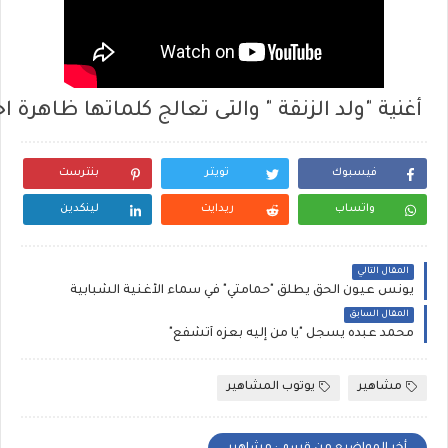
أغنية
"
ولد
الزنقة
"
والتى
تعالج
كلماتها
ظاهرة
اج
فيسبوك
تويتر
بنترست
واتساب
ريدايت
لينكدين
المقال التالي
يونس عيون الحق يطلق "حمامتي" في سماء الأغنية الشبابية
المقال السابق
محمد عبده يسجل "يا من إليه بعزه أتشفع"
مشاهير
يوتوب المشاهير