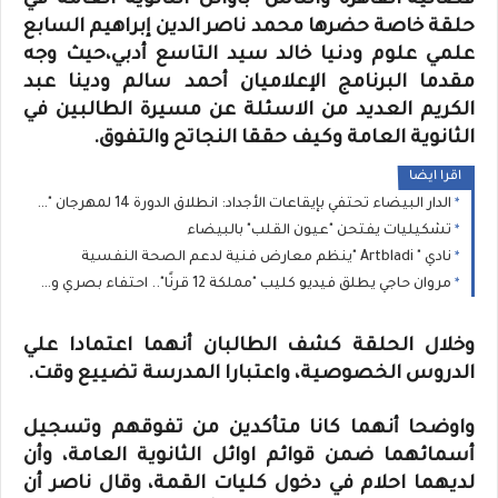
فضائية"القاهرة والناس" بأوائل الثانوية العامة في
حلقة خاصة حضرها محمد ناصر الدين إبراهيم السابع
علمي علوم ودنيا خالد سيد التاسع أدبي،حيث وجه
مقدما البرنامج الإعلاميان أحمد سالم ودينا عبد
الكريم العديد من الاسئلة عن مسيرة الطالبين في
الثانوية العامة وكيف حققا النجاتح والتفوق.
اقرا ايضا
الدار البيضاء تحتفي بإيقاعات الأجداد: انطلاق الدورة 14 لمهرجان "نجوم كناوة" بحضور جماهيري غفير
تشكيليات يفتحن "عيون القلب" بالبيضاء
نادي " Artbladi "ينظم معارض فنية لدعم الصحة النفسية
مروان حاجي يطلق فيديو كليب "مملكة 12 قرنًا".. احتفاء بصري وموسيقى بتراث المغرب العريق
وخلال الحلقة كشف الطالبان أنهما اعتمادا علي
الدروس الخصوصية، واعتبارا المدرسة تضييع وقت.
واوضحا أنهما كانا متأكدين من تفوقهم وتسجيل
أسمائهما ضمن قوائم اوائل الثانوية العامة، وأن
لديهما احلام في دخول كليات القمة، وقال ناصر أن