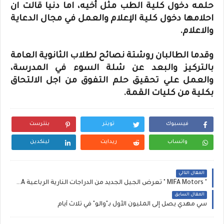
حلمه دخول كلية الطب مثل أخيه، اما دنيا قالت ان
احلامها دخول كلية الإعلام والعمل في مجال الدعاية
والاعلام.
وقدما الطالبان روشتة نصائح لطلاب الثانوية العامة
بالتركيز والبعد عن شلة السوء في المدرسة،
والعمل علي تحقيق حلم التفوق من اجل الالتحاق
بكلية من كليات القمة.
فيسبوك
تويتر
بنترست
واتساب
ريدايت
لينكدين
المقال التالي
" MIFA Motors " تعرض الجيل الجديد من الدراجات النارية الرباعية YAMAHA
المقال السابق
سي مهدي يصل إلى المليون الأول بـ"والو" في ثلاث أيام