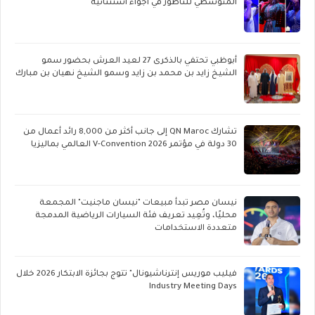
المتوسطي للناظور في أجواء استثنائية
أبوظبي تحتفي بالذكرى 27 لعيد العرش بحضور سمو
الشيخ زايد بن محمد بن زايد وسمو الشيخ نهيان بن مبارك
تشارك QN Maroc إلى جانب أكثر من 8,000 رائد أعمال من
30 دولة في مؤتمر V-Convention 2026 العالمي بماليزيا
نيسان مصر تبدأ مبيعات "نيسان ماجنيت" المجمعة
محليًا، وتُعِيد تعريف فئة السيارات الرياضية المدمجة
متعددة الاستخدامات
فيليب موريس إنترناشيونال" تتوج بجائزة الابتكار 2026 خلال
Industry Meeting Days