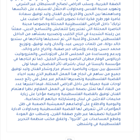
الضفة الغربية، وسلب الاراضي لصالح الاستيطان غير الشرعي
وتهويد مدينة القدس ومحاولات الاحتلال للاستيلاء على كنائسها
ومداهمتها بين الحين والآخر.وأبدى الفنان وليد توفيق سعادة
غامرة فور طرح فكرة اعادة تصوير كليب أغنية "أنا صليت على
ترابك" داخل الاراضي الفلسطينية المحتلة وخصوصا مدينة
الناصرة المحتلة التي تعتبر رمزًا للتعايش والتسامح الديني، معلنًا
عن رغبته الشديدة في انتاج الكليب وتصديره بمشاهد من الداخل
الفلسطيني المحتل.والأغنية التي تم تسجيلها وانتاجها في ستديو
خالد دولة، من كلمات جريس عيد، وألحان وليد توفيق، وتوزيع
محمد حسن، وإعداد وإشراف جبر صفية، واخراج جابر وخالد،
وبدعم ومساعدة من المجلس الأعلى الارثوذكسي والمتروبوليت
كرياكوس الوقار مطران الناصرة وسائر الجليل، كما تم انتاجها في
مؤسسة باليستا في لبنان باشراف ثائر الغضبان، فيما تولى
التنسيق بين بيروت والناصرة حسام عرار.وشكر الفنان وليد توفيق
جميع من ساهم في انجاح هذا العمل العظيم الذي يعيد احياء
القضية الفلسطينية وتصديرها للعالم عبر عمل فني رائع جسد
لوحات فنية جميلة من داخل الاراضي المحتلة، فيما اعتبرها عدد
من النقاد أنها تمثل بصمة كبيرة في العمل المقاوم نظرا لاهتمام
الفنان توفيق بالقضية الفلسطينية وحرصه مؤخرا على زيارة
مخيمات اللاجئين في لبنان ومشاركته حياتهم الاجتماعية،
واليومية والاطلاع على أوضاعهم المعيشية الصعبة في ظل
المؤامرات التي تتعرض لها القضية الفلسطينية ومحاولات الادارة
الأميركية تصفيتها عبر طرح صفقة القرن، وشطب حق العودة
وقطع المساعدات عن "الأنروا"، واغلاق مكتب منظمة التحرير
الفلسطينية في واشنطن.