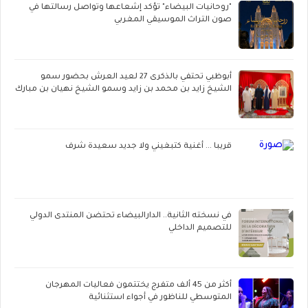
"روحانيات البيضاء" تؤكد إشعاعها وتواصل رسالتها في
صون التراث الموسيقي المغربي
أبوظبي تحتفي بالذكرى 27 لعيد العرش بحضور سمو
الشيخ زايد بن محمد بن زايد وسمو الشيخ نهيان بن مبارك
قريبا ... أغنية كتبغيني ولا جديد سعيدة شرف
في نسخته الثانية.. الدارالبيضاء تحتضن المنتدى الدولي
للتصميم الداخلي
أكثر من 45 ألف متفرج يختتمون فعاليات المهرجان
المتوسطي للناظور في أجواء استثنائية