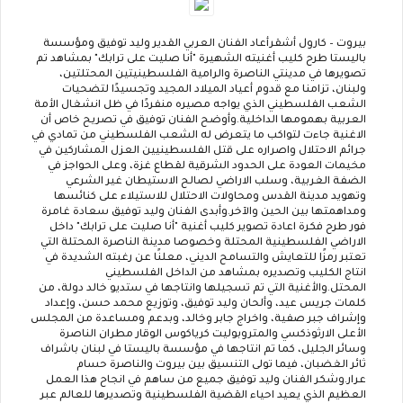
بيروت – كارول أشقر
أعاد الفنان العربي القدير وليد توفيق ومؤسسة
باليستا طرح كليب أغنيته الشهيرة "أنا صليت على ترابك" بمشاهد تم
تصويرها في مدينتي الناصرة والرامية الفلسطينيتين المحتلتين،
ولبنان، تزامنا مع قدوم أعياد الميلاد المجيد وتجسيدًا لتضحيات
الشعب الفلسطيني الذي يواجه مصيره منفردًا في ظل انشغال الأمة
العربية بهمومها الداخلية
.
وأوضح الفنان توفيق في تصريح خاص أن
الاغنية جاءت لتواكب ما يتعرض له الشعب الفلسطيني من تمادي في
جرائم الاحتلال واصراره على قتل الفلسطينيين العزل المشاركين في
مخيمات العودة على الحدود الشرقية لقطاع غزة، وعلى الحواجز في
الضفة الغربية، وسلب الاراضي لصالح الاستيطان غير الشرعي
وتهويد مدينة القدس ومحاولات الاحتلال للاستيلاء على كنائسها
ومداهمتها بين الحين والآخر
.
وأبدى الفنان وليد توفيق سعادة غامرة
فور طرح فكرة اعادة تصوير كليب أغنية "أنا صليت على ترابك" داخل
الاراضي الفلسطينية المحتلة وخصوصا مدينة الناصرة المحتلة التي
تعتبر رمزًا للتعايش والتسامح الديني، معلنًا عن رغبته الشديدة في
انتاج الكليب وتصديره بمشاهد من الداخل الفلسطيني
المحتل
.
والأغنية التي تم تسجيلها وانتاجها في ستديو خالد دولة، من
كلمات جريس عيد، وألحان وليد توفيق، وتوزيع محمد حسن، وإعداد
وإشراف جبر صفية، واخراج جابر وخالد، وبدعم ومساعدة من المجلس
الأعلى الارثوذكسي والمتروبوليت كرياكوس الوقار مطران الناصرة
وسائر الجليل، كما تم انتاجها في مؤسسة باليستا في لبنان باشراف
ثائر الغضبان، فيما تولى التنسيق بين بيروت والناصرة حسام
عرار
.
وشكر الفنان وليد توفيق جميع من ساهم في انجاح هذا العمل
العظيم الذي يعيد احياء القضية الفلسطينية وتصديرها للعالم عبر