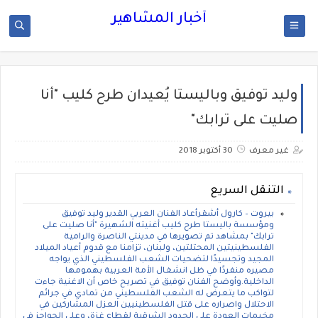
أخبار المشاهير
وليد توفيق وباليستا يُعيدان طرح كليب "أنا
صليت على ترابك"‎
غير معرف
30 أكتوبر 2018
التنقل السريع
بيروت – كارول أشقرأعاد الفنان العربي القدير وليد توفيق
ومؤسسة باليستا طرح كليب أغنيته الشهيرة "أنا صليت على
ترابك" بمشاهد تم تصويرها في مدينتي الناصرة والرامية
الفلسطينيتين المحتلتين، ولبنان، تزامنا مع قدوم أعياد الميلاد
المجيد وتجسيدًا لتضحيات الشعب الفلسطيني الذي يواجه
مصيره منفردًا في ظل انشغال الأمة العربية بهمومها
الداخلية.وأوضح الفنان توفيق في تصريح خاص أن الاغنية جاءت
لتواكب ما يتعرض له الشعب الفلسطيني من تمادي في جرائم
الاحتلال واصراره على قتل الفلسطينيين العزل المشاركين في
مخيمات العودة على الحدود الشرقية لقطاع غزة، وعلى الحواجز في