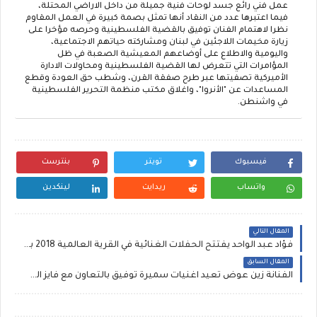
عمل فني رائع جسد لوحات فنية جميلة من داخل الاراضي المحتلة،
فيما اعتبرها عدد من النقاد أنها تمثل بصمة كبيرة في العمل المقاوم
نظرا لاهتمام الفنان توفيق بالقضية الفلسطينية وحرصه مؤخرا على
زيارة مخيمات اللاجئين في لبنان ومشاركته حياتهم الاجتماعية،
واليومية والاطلاع على أوضاعهم المعيشية الصعبة في ظل
المؤامرات التي تتعرض لها القضية الفلسطينية ومحاولات الادارة
الأميركية تصفيتها عبر طرح صفقة القرن، وشطب حق العودة وقطع
المساعدات عن "الأنروا"، واغلاق مكتب منظمة التحرير الفلسطينية
في واشنطن
.
فيسبوك
تويتر
بنترست
واتساب
ريدايت
لينكدين
المقال التالي
فؤاد عبد الواحد يفتتح الحفلات الغنائية في القرية العالمية 2018 بدبي
المقال السابق
الفنانة زين عوض تعيد اغنيات سميرة توفيق بالتعاون مع فايز السعيد