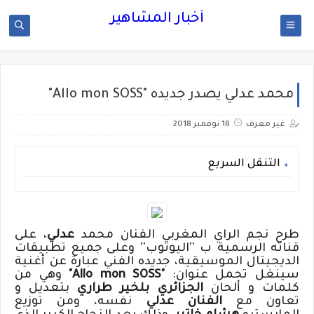
أخبار المشاهير
محمد عدلي يصدر جديده "Allo mon SOSS"
غير معرف
18 نوفمبر 2018
التنقل السريع
طرح نجم الراي المغربي
الفنان محمد
عدلي
، على
قناته الرسمية ب ''اليوتوب'' وعلى جميع تطبيقات
الديجيتال الموسيقية، جديده الفني عبارة عن أغنية
سينغل تحمل عنوان:
"
Allo mon SOSS
"
وهي من
كلمات و ألحان
الجزائري بلخير طراري
بتعديل و
تعاون مع
الفنان عدلي
نفسه، ومن توزيع