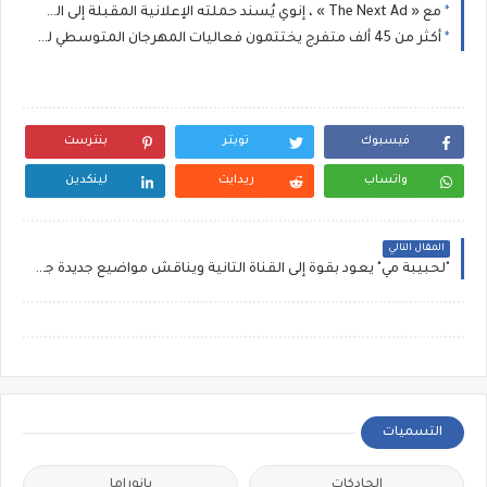
مع « The Next Ad » ، إنوي يُسند حملته الإعلانية المقبلة إلى الشباب المغربي
أكثر من 45 ألف متفرج يختتمون فعاليات المهرجان المتوسطي للناظور في أجواء استثنائية
فيسبوك
تويتر
بنترست
واتساب
ريدايت
لينكدين
المقال التالي
"لحبيبة مي" يعود بقوة إلى القناة الثانية ويناقش مواضيع جديدة جديرة بالمتابعة
التسميات
الحادكات
بانوراما