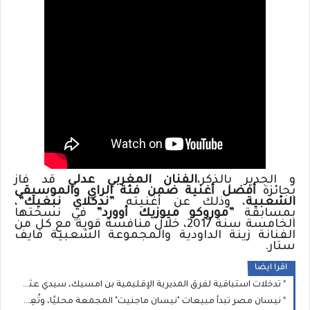
و الجدير بالذكر،
الفنان المغربي عدلي
قد فاز
بجائزة
أفضل أغنية ضمن فئة الراي والموسيقى
الشعبية
، وذلك عن أغنيته
”ندكلاي نبغيك”
،
بمسابقة
”موروكو ميوزيك أوورد”
في نسختها
الخامسة سنة 2017، خلال منافسة قوية مع كل من
الفنانة زينة الداودية والمجموعة الشعبية فايف
ستار.
اقرا ايضا
تدخلات استباقية لفرق المديرية الإقليمية بن امسيك، سيدي عثمان و مولاي رشيد
نيسان مصر تبدأ مبيعات "نيسان ماجنيت" المجمعة محليًا، وتُعِيد تعريف فئة السيارات الرياضية المدمجة متعددة الاستخدامات