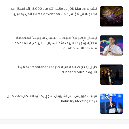
تشارك QN Maroc إلى جانب أكثر من 8,000 رائد أعمال من
30 دولة في مؤتمر V-Convention 2026 العالمي بماليزيا
نيسان مصر تبدأ مبيعات "نيسان ماجنيت" المجمعة
محليًا، وتُعِيد تعريف فئة السيارات الرياضية المدمجة
متعددة الاستخدامات
كليل يفتح صفحة فنية جديدة بـ“Montana” تمهيداً
لألبومه “Ghost Mode”
فيليب موريس إنترناشيونال" تتوج بجائزة الابتكار 2026 خلال
Industry Meeting Days