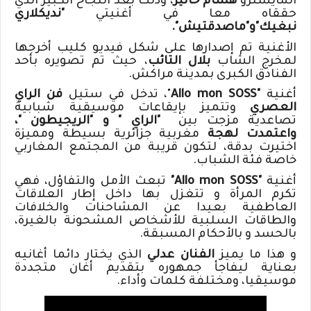
المايسترو
هشام خاتير
، وذلك بعد النجاح الكبير الذي
حققاه معا في أغنيتي
"نديكلاري
نبغيك"و"ماصدقتيش".
الأغنية تم إصدارها على شكل فيديو كليب أخرجها
لمخرج الشاب
بلال التائب
، حيث تم تصويره بأحد
الفنادق الكبرى بمدينة مراكش
.
أغنية
"
Allo mon SOSS
"، تدخل في ستيل
فن الراي
العصري
وتتميز بإيقاعات موسيقية شبابية
تصاعدية مزجت بين
"الراي " و "الريجيطون "،
واعتمدت لهجة
مغربية جزائرية بسيطة ومميزة
اختيرت بدقة، لتكون قريبة من المجتمع المغاربي
خاصة فئة الشباب.
أغنية
"
Allo mon SOSS
"
تبعث الأمل والتفاؤل، فهي
تكرم المرأة و تتغزل بها داخل إطار العلاقات
العاطفية بعيدا عن المشاحنات والخلافات
والطاقات السلبية للأشخاص المشحونة بالغيرة،
بالحسد و بالأحكام المسبقة
.
و هذا ما يميز
الفنان عدلي
الذي يختار دائما أغانيه
بعناية ليفاجأ جمهوره بتقديم أغان متجددة
موسيقيا، ومختلفة كلمات وأداء
.