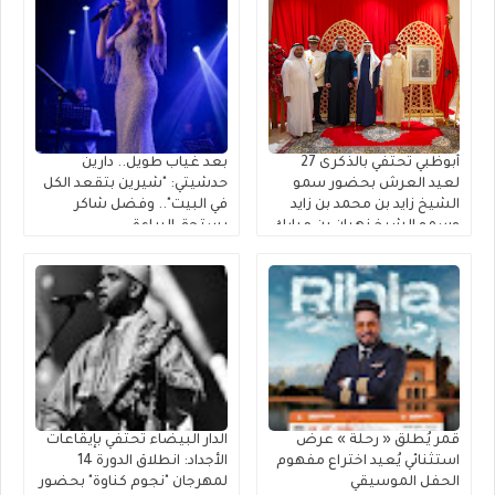
أبوظبي تحتفي بالذكرى 27
بعد غياب طويل.. دارين
لعيد العرش بحضور سمو
حدشيتي: "شيرين بتقعد الكل
الشيخ زايد بن محمد بن زايد
في البيت".. وفضل شاكر
وسمو الشيخ نهيان بن مبارك
يستحق البراءة
قمر يُطلق « رحلة » عرضٌ
الدار البيضاء تحتفي بإيقاعات
استثنائي يُعيد اختراع مفهوم
الأجداد: انطلاق الدورة 14
الحفل الموسيقي
لمهرجان "نجوم كناوة" بحضور