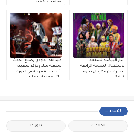
جماهيري غفير
الدار البيضاء تستعد
عبد الله الداودي يصنع الحدث
لاستقبال النسخة الرابعة
بمنصة سلا ويؤكد شعبية
عشرة من مهرجان نجوم
الأغنية المغربية في الدورة
كناوة
الـ21 لمهرجان موازين
التسميات
الحادكات
بانوراما