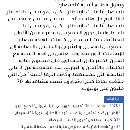
ويقول مطلع أغنية "باختصار:..
باختصار أنا مليت الإنتظار ...كل مرة و تيجى ليا باعتذار
لالالا لازم حل هالمسأله ...عيتينى عيتينى و أتعبتينى
باختصار أنا مليت الإنتظار ...كل مرة و تيجى ليا
باعتذار
واختار دوزي الجمع بين مجموعة من الألوان
الغنائية، حيث اعتمد على كلمات بلهجة بيضاء
تجمع بين المغربي والشرقي والخليجي بالإضافة إلى
الإيقاعات الأوروبية، وقد تعامل في هذه الأغنية مع
الفنان الكبير جلال الحمداوي على مستوى كتابة
الكلمات والألحان و التوزيع، بعد مجموعة من الأغاني
الناجحة التي جمعتهما، وكانت آخرها أغنية "آمر"، التي
حققت نجاحا كبيرا وتجاوزت نسب مشاهدتها 70
مليون على يوتيوب.
اقرا ايضا
2026 Technovation: "فيليب موريس إنترناشيونال" تجمع بالرباط خبراء دوليين لتسريع الحوار حول الابتكار والعلم والصحة العامة
الدار البيضاء تحتفي بإيقاعات الأجداد: انطلاق الدورة 14 لمهرجان "نجوم كناوة" بحضور جماهيري غفير
تشكيليات يفتحن "عيون القلب" بالبيضاء
نادي " Artbladi "ينظم معارض فنية لدعم الصحة النفسية