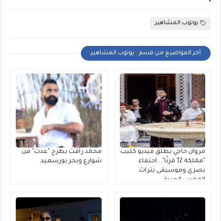
يوتوب المشاهير
أخر المواضيع من قسم : يوتوب المشاهير
مروان حاجي يطلق فيديو كليب
محمد رأفت يطرح "عدت" من
"مملكة 12 قرنًا".. احتفاء
شوارع وبحر بورسعيد
بصري وموسيقى بتراث
المغرب العريق