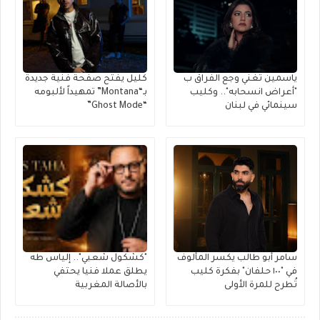
ياسمين تغني وجع الفراق ب
كليل يفتح صفحة فنية جديدة
"أعراض انسحابه".. وكليب
بـ“Montana” تمهيداً لألبومه
سينمائي في لبنان
“Ghost Mode”
سامر أبو طالب يكسر المألوف
"كشكول شعبي".. إلياس طه
في "١٠٠ حلفان" بفكرة كليب
يطلق عملا فنيا يحتفي
تُطرح للمرة الأولى
بالأصالة المغربية