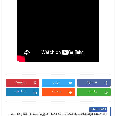
فيسبوك
تويتر
بنترست
واتساب
ريدايت
لينكدين
المقال السابق
العاصمة الإسماعيلية مكناس تحتضن الدورة الثامنة لمهرجان للدراما التلفزية