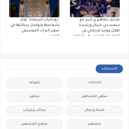
تفاعل جماهيري كبير مع
"روحانيات البيضاء" تؤكد
سعيد بني شيكر ورشيدة
إشعاعها وتواصل رسالتها في
طلال ووليد الرحماني في
صون التراث الموسيقي
المهرجان المتوسطي للناظور
المغربي
التسميات
الحادكات
بانوراما
سلفي المشاهير
شاهير
صحة وجمال
عجائب وغرائب
مشاهير
مطبخ المشاهير