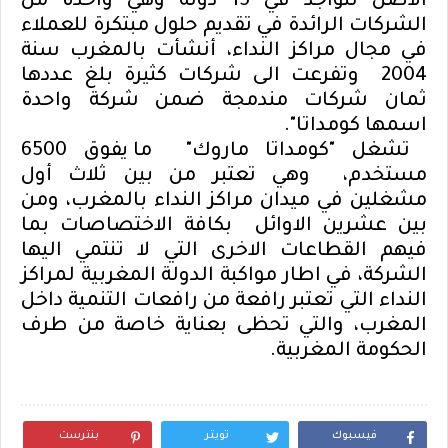
الاصل تتواجد في 15 دولة وهي واحدة من
الشركات الرائدة في تقديم حلول مبتكرة للعملاء
في مجال مراكز النداء، أنشأت بالمغرب سنة
2004
وتفرعت الى شركات كثيرة بلغ عددها
ثمان شركات مندمجة ضمن شركة واحدة
اسمها كومداتا".
تشغل "كومداتا ماروك"
ما يفوق 6500
مستخدم،
وهي تعتبر من بين ثلاث أول
مشغلين في ميدان مراكز النداء بالمغرب، ومن
بين عشرين الاوائل
بكافة الاختصاصات بما
فيهم القطاعات الاخرى التي لا تنتمي اليها
الشركة، في اطار مواكبة الدولة المغربية لمراكز
النداء التي تعتبر رافعة من رافعات التنمية داخل
المغرب، والتي تحظى بعناية خاصة من طرف
الحكومة المغربية.
فيسبوك
تويتر
بنترست