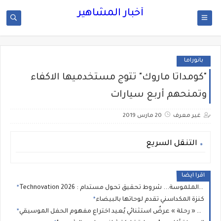
أخبار المشاهير
بانوراما
"كومداتا ماروك" تتوج مستخدميها الاكفاء
وتمنحهم أربع سيارات
غير معرف
20 مارس 2019
التنقل السريع
اقرا ايضا
Technovation 2026 : من الرؤية إلى النتائج الملموسة... شروط تحقيق تحول مستدام
كنزة المكداسني تقدم لوحاتها بالبيضاء
قمر يُطلق « رحلة » عرضٌ استثنائي يُعيد اختراع مفهوم الحفل الموسيقي