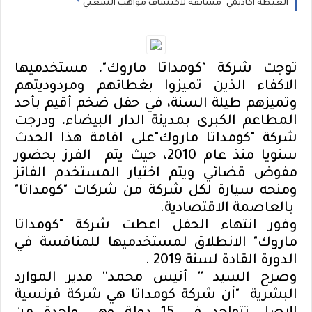
"العيطة أكاديمي" مسابقة لاكتشاف مواهب الشعبي
توجت شركة "كومداتا ماروك"، مستخدميها
الاكفاء الذين تميزوا بغطائهم ومردوديتهم
وتميزهم طيلة السنة، في حفل ضخم أقيم بأحد
المطاعم الكبرى بمدينة الدار البيضاء، ودرجت
شركة "كومداتا ماروك"على اقامة هذا الحدث
سنويا منذ عام 2010، حيث يتم
الفرز بحضور
مفوض قضائي ويتم اختيار المستخدم الفائز
ومنحه سيارة لكل شركة من شركات "كومداتا"
بالعاصمة الاقتصادية.
وفور انتهاء الحفل اعطت شركة "كومداتا
ماروك" الانطلاق لمستخدميها للمنافسة في
الدورة القادة لسنة 2019 .
وصرح السيد '' أنيس محمد'' مدير الموارد
البشرية
"أن شركة كومداتا هي شركة فرنسية