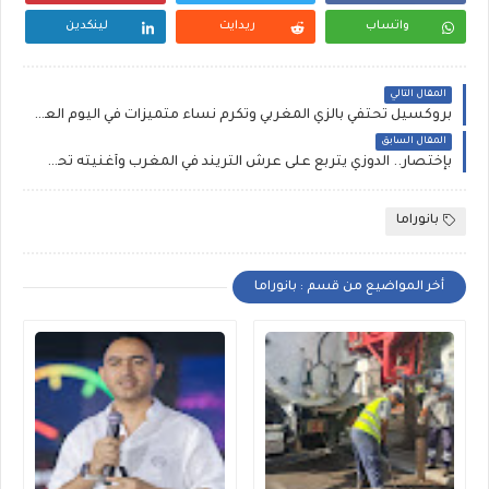
واتساب
ريدايت
لينكدين
المقال التالي
بروكسيل تحتفي بالزي المغربي وتكرم نساء متميزات في اليوم العالمي للمرأة
المقال السابق
بإختصار.. الدوزي يتربع على عرش التريند في المغرب وأغنيته تحصد ملايين المشاهدات
بانوراما
أخر المواضيع من قسم : بانوراما