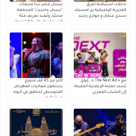
تدخلات استباقية لفرق
نيسان مصر تبدأ مبيعات
المديرية الإقليمية بن امسيك،
"نيسان ماجنيت" المجمعة
سيدي عثمان و مولاي رشيد
محليًا، وتُعِيد تعريف فئة
السيارات الرياضية المدمجة
متعددة الاستخدامات
مع « The Next Ad » ، إنوي
أكثر من 45 ألف متفرج
يُسند حملته الإعلانية المقبلة
يختتمون فعاليات المهرجان
إلى الشباب المغربي
المتوسطي للناظور في أجواء
استثنائية