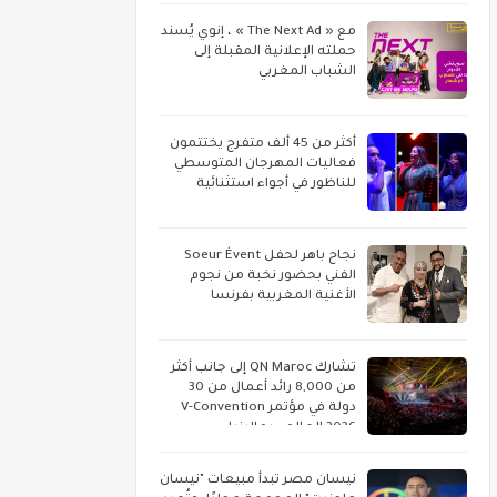
مع « The Next Ad » ، إنوي يُسند
حملته الإعلانية المقبلة إلى
الشباب المغربي
أكثر من 45 ألف متفرج يختتمون
فعاليات المهرجان المتوسطي
للناظور في أجواء استثنائية
نجاح باهر لحفل Soeur Évent
الفني بحضور نخبة من نجوم
الأغنية المغربية بفرنسا
تشارك QN Maroc إلى جانب أكثر
من 8,000 رائد أعمال من 30
دولة في مؤتمر V-Convention
2026 العالمي بماليزيا
نيسان مصر تبدأ مبيعات "نيسان