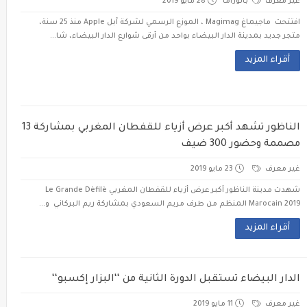
غير معرف
بانوراما
28 مايو 2019
افتتحت ماجيماغ Magimag ، الموزع الرسمي لشركة آبل Apple منذ 25 سنة،
متجر جديد بمدينة الدار البيضاء بواحد من أرقى شوارع الدار البيضاء، شا...
أقراء المزيد
الناظور تشهد أكبر عرض أزياء للقفطان المغربي بمشاركة 13
مصممة وحضور 300 ضيف
غير معرف
23 مايو 2019
شهدت مدينة الناظور أكبر عرض أزياء للقفطان المغربي Le Grande Dèfilè
Marocain 2019 المنظم من طرف مريم السعودي بمشاركة ريم البركاني و...
أقراء المزيد
الدار البيضاء تستقبل الدورة الثانية من ‘‘البزار إكسبو‘‘
غير معرف
11 مايو 2019