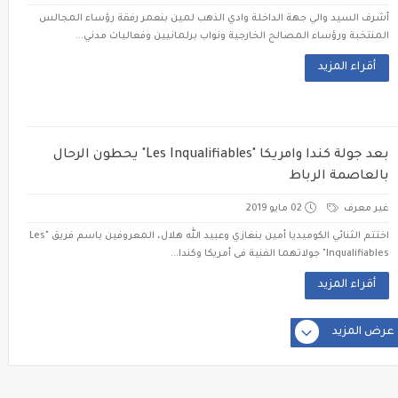
أشرف السيد والي جهة الداخلة وادي الذهب لمين بنعمر رفقة رؤساء المجالس
المنتخبة ورؤساء المصالح الخارجية ونواب برلمانيين وفعاليات مدني...
أقراء المزيد
بعد جولة كندا وامريكا "Les Inqualifiables" يحطون الرحال
بالعاصمة الرباط
غير معرف
02 مايو 2019
اختتم الثنائي الكوميديا أمين بنغازي وعبيد الله هلال، المعروفين باسم فريق "Les
Inqualifiables" جولاتهما الفنية فى أمريكا وكندا...
أقراء المزيد
عرض المزيد