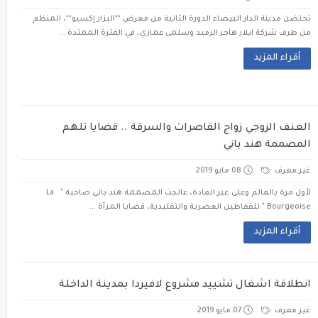
تحتضن مدينة الدار البيضاء الدورة الثانية من معرض ‘‘البزار إكسبو‘‘، المنظم
من طرف شركة ايلار هاجر الرميد وسلمى عماري، في الفترة الممتدة ...
أقراء المزيد
العنف الزوجي زواج القاصرات والسرقة .. قضايا تلهم
المصممة هند باني
غير معرف
08 مايو 2019
لأول مرة بالعالم وعلى غير العادة، عالجت المصممة هند باني صاحبة " La
Bourgeoise " للقفاطين العصرية والتقليدية، قضايا المرأة ...
أقراء المزيد
انطلاقة اشغال تشييد مشروع لافيردا بمدينة الداخلة
غير معرف
07 مايو 2019