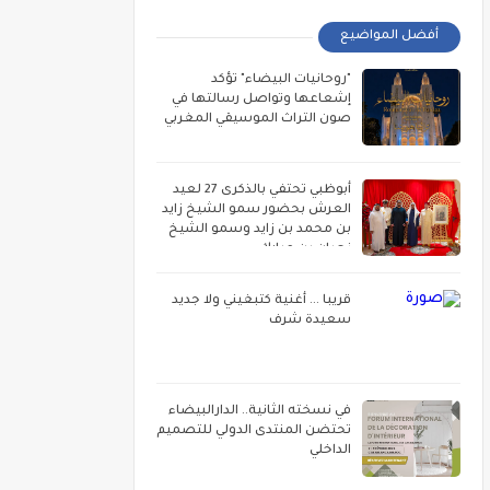
أفضل المواضيع
"روحانيات البيضاء" تؤكد
إشعاعها وتواصل رسالتها في
صون التراث الموسيقي المغربي
أبوظبي تحتفي بالذكرى 27 لعيد
العرش بحضور سمو الشيخ زايد
بن محمد بن زايد وسمو الشيخ
نهيان بن مبارك
قريبا ... أغنية كتبغيني ولا جديد
سعيدة شرف
في نسخته الثانية.. الدارالبيضاء
تحتضن المنتدى الدولي للتصميم
الداخلي