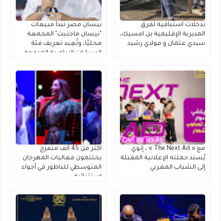
تدخلات استباقية لفرق
نيسان مصر تبدأ مبيعات
المديرية الإقليمية بن امسيك،
"نيسان ماجنيت" المجمعة
سيدي عثمان و مولاي رشيد
محليًا، وتُعِيد تعريف فئة
السيارات الرياضية المدمجة
متعددة الاستخدامات
مع « The Next Ad » ، إنوي
أكثر من 45 ألف متفرج
يُسند حملته الإعلانية المقبلة
يختتمون فعاليات المهرجان
إلى الشباب المغربي
المتوسطي للناظور في أجواء
استثنائية