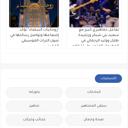
تفاعل جماهيري كبير مع
"روحانيات البيضاء" تؤكد
سعيد بني شيكر ورشيدة
إشعاعها وتواصل رسالتها في
طلال ووليد الرحماني في
صون التراث الموسيقي
المهرجان المتوسطي للناظور
المغربي
التسميات
الحادكات
بانوراما
سلفي المشاهير
شاهير
صحة وجمال
عجائب وغرائب