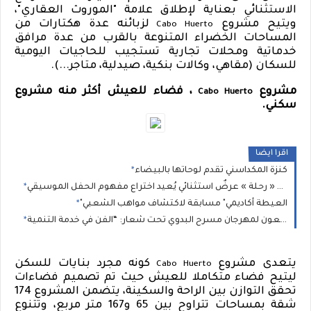
الاستثنائي بعناية لإطلاق علامة "الموروث العقاري"،
ويتيح مشروع
لزبائنه عدة هكتارات من
Cabo Huerto
المساحات الخضراء المتنوعة بالقرب من عدة مرافق
خدماتية ومحلات تجارية تستجيب للحاجيات اليومية
للسكان (مقاهي، وكالات بنكية، صيدلية، متاجر...).
مشروع
، فضاء للعيش أكثر منه مشروع
Cabo Huerto
سكني.
اقرا ايضا
كنزة المكداسني تقدم لوحاتها بالبيضاء
قمر يُطلق « رحلة » عرضٌ استثنائي يُعيد اختراع مفهوم الحفل الموسيقي
"العيطة أكاديمي" مسابقة لاكتشاف مواهب الشعبي
يتعدى مشروع
كونه مجرد بنايات للسكن
Cabo Huerto
ليتيح فضاء متكاملا للعيش حيث تم تصميم فضاءات
تحقق التوازن بين الراحة والسكينة، يتضمن المشروع 174
شقة بمساحات تتراوح بين 65 و167 متر مربع، وتتنوع