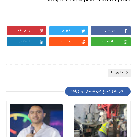
الفاخرة بأسعار معقولة وجد مدروسة.
فيسبوك
تويتر
بنترست
واتساب
ريدايت
لينكدين
بانوراما
أخر المواضيع من قسم : بانوراما