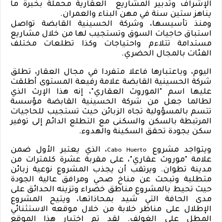
الإشراف وتدبير المشاريع
العقارية محملة بخبرة ما
يناهز ستين سنة في مهن البناء والعمران.
ومنذ تأسيسها، وشركة الحسينية القابضة تواصل
استباق حاجيات السوق وتستجيب لها من خلال مشاريع
مستدامة تتلاءم واحتياجات وكذا تطلعات مختلف
الفئات بالمجال الحضري.
اليوم، وباعتبارها فاعلا متفردا في مجال العقار، تطلق
شركة الحسينية القابضة علامة رفيعة المستوى أطلقت
عليها اسم "الموروث العقاري"، إنه هذا الإرث الذي
لطالما جعل من شركة الحسينية القابضة مؤسسة
تتسم بالمسؤولية تجاه الزبائن حيث تستجيب للحاجيات
المرتبطة بالسكن والسكنى مع التطلع الدائم إلى توفير
سكن بجودة تحقق السكينة والهدوء.
ويتواجد مشروع
،
الذي يعتبر الأول ضمن
Cabo Huerto
علامة "موروث عقاري"، على مقربة عشرة كلمترات من
مدينة تطوان. ويرتقب أن يجذب المشروع نوعية زبائن
متطلبة وتبحث عن مناخ صحي ومرافق عالية الجودة
حيث تحيط بالمشروع مناطق خضراء وتزينه الحدائق
على
مدى الحافة التي شيد بمحاذاتها، ويتيح المشروع
الإطلال على مناظر خلابة من خلال موقعه الاستثنائي
المطل على الغولف. لقد تم اختيار هذا الموقع