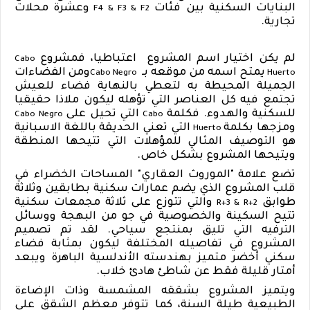
البنايات السكنية بين فئات
وعشرة محلات
F4
&
F3
&
F2
تجارية.
لم يكن اختيار اسم المشروع
اعتباطيا، فمشروع
Cabo
يمتح اسمه من موقعه بـ
ومن
الفضاءات
Cabo Negro
Huerto
الجميلة المحيطة به لتعطي بالنهاية فضاء للعيش
تجتمع فيه كل العناصر التي تؤهله ليكون ملاذا حقيقيا
للسكنية والهدوء. فكلمة
التي تحيل على
Cabo Negro
Cabo
ومزجها بكلمة
التي تعني الحديقة باللغة الاسبانية
Huerto
هو التوصيف المثالي للمؤهلات التي تتيحها المنطقة
ويتيحها المشروع بشكل خاص.
تضع علامة "الموروث العقاري" المساحات الخضراء في
قلب المشروع الذي يضم عمارات سكنية بطابقين وثلاثة
طوابق
والتي تتوزع على ثلاثة مجمعات سكنية
R+3
&
R+2
تتيح السكينة والخصوصية في جو من البهجة ووسائل
الترفيه التي تليق بمنتجع سياحي. لقد تم تصميم
المشروع في تفاصيله المختلفة ليكون بمثابة فضاء
سكني أخضر متميز بهندسته الأندلسية الباهرة ويبعد
أمتار قليلة فقط عن شاطئ هادئ خلاب.
ويتميز المشروع بشققه المشمسة وذات الإضاءة
الطبيعية طيلة السنة، كما تتوفر معظم الشقق على