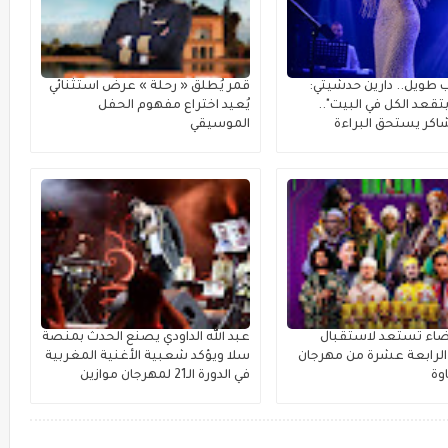
 طويل.. دارين حدشيتي:
قمر يُطلق « رحلة » عرضٌ استثنائي
تقعد الكل في البيت"..
يُعيد اختراع مفهوم الحفل
كر يستحق البراءة
الموسيقي
بيضاء تستعد لاستقبال
عبد الله الداودي يصنع الحدث بمنصة
لرابعة عشرة من مهرجان
سلا ويؤكد شعبية الأغنية المغربية
وة
في الدورة الـ21 لمهرجان موازين