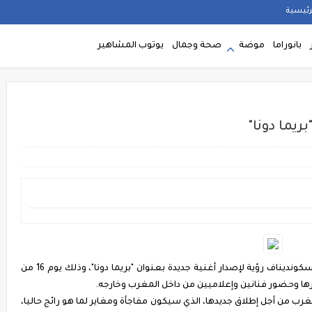
رئيسية
بانوراما
موضة
صحة وجمال
يوتوب المشاهير
ريما دونا"
تستعد الفنانة المغربية الشابة المقيمة في النرويج سكونديناف رؤية لإصدار أغنية جديدة بعنوان "بريما دونا"، وذلك يوم 16 من
وحضور فنانين وإعلاميين من داخل المغرب وخارجه.
غرب من أجل إطلاق جديدها، الذي سيكون مفاجأة ومغاير لما هو رائج حاليا،