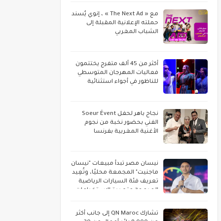
مع « The Next Ad » ، إنوي يُسند
حملته الإعلانية المقبلة إلى
الشباب المغربي
أكثر من 45 ألف متفرج يختتمون
فعاليات المهرجان المتوسطي
للناظور في أجواء استثنائية
نجاح باهر لحفل Soeur Évent
الفني بحضور نخبة من نجوم
الأغنية المغربية بفرنسا
نيسان مصر تبدأ مبيعات "نيسان
ماجنيت" المجمعة محليًا، وتُعِيد
تعريف فئة السيارات الرياضية
المدمجة متعددة الاستخدامات
تشارك QN Maroc إلى جانب أكثر