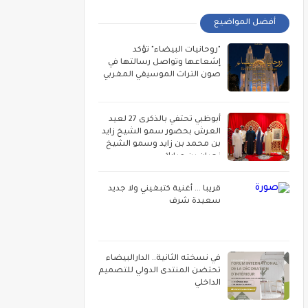
أفضل المواضيع
"روحانيات البيضاء" تؤكد
إشعاعها وتواصل رسالتها في
صون التراث الموسيقي المغربي
أبوظبي تحتفي بالذكرى 27 لعيد
العرش بحضور سمو الشيخ زايد
بن محمد بن زايد وسمو الشيخ
نهيان بن مبارك
قريبا ... أغنية كتبغيني ولا جديد
سعيدة شرف
في نسخته الثانية.. الدارالبيضاء
تحتضن المنتدى الدولي للتصميم
الداخلي