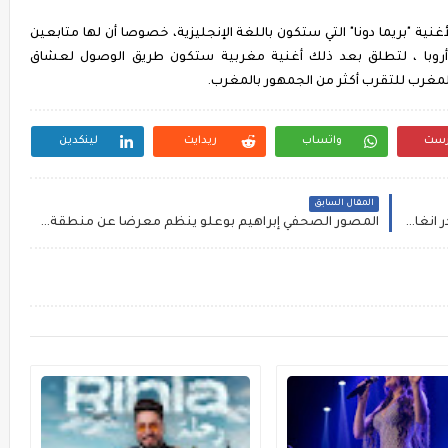
نية "بريما دونا" التي ستكون باللغة الإنجليزية، خصوصا أن لها متابعين
و أروبا ، لتطلق بعد ذلك أغنية مغربية ستكون طريق الوصول لعشاق
لمغرب للتقرب أكثر من الجمهور بالمغرب.
رست
واتساب
ريدايت
لينكدين
المقال السابق
انساي لمحمد رمضان و سعد لمجرد تكتسح و تتصدر انغامي
المصور الصحفي إبراهيم بوعلو ينظم معرضا عن منطقة أكرض تمنارت بإقليم طاطا