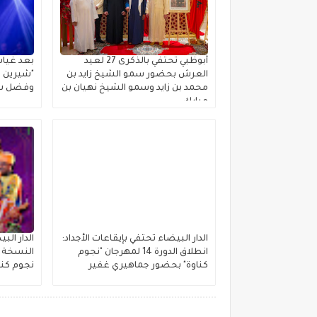
أبوظبي تحتفي بالذكرى 27 لعيد
بعد غياب
العرش بحضور سمو الشيخ زايد بن
"شيرين ب
محمد بن زايد وسمو الشيخ نهيان بن
وفضل شا
مبارك
الدار البيضاء تحتفي بإيقاعات الأجداد:
الدار ال
انطلاق الدورة 14 لمهرجان "نجوم
النسخة ا
كناوة" بحضور جماهيري غفير
نجوم كنا