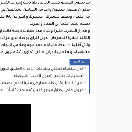
ثم تصوير الفيديو كليب الخاص بها تحت إشراف المخرج 
يذكر ان فيصل مينيون واحد من الفنانين المتألقين ف
من مل
يصبح نجما، فلجأ إلى الغناء والعزف
و قد زار المغرب كثيرا لإحياء عدة حفلات ناجحة كانت ا
الثالثة عشرة للمهرجان الدولي للراي بوجدة الذي عر
مشاهدة، و « لحبيبة ديالي » التي تجاوزت 47 مليون مشاهدة و« العالمية » التي تجاوزت 16 مليون مشاهدة على موقع اليوتيوب
اقرا ايضا
الدار البيضاء تحتفي بإيقاعات الأجداد: انطلاق الدورة 14 لمهرجان "نجوم كناوة" بحضور جماهيري غفي
تشكيليات يفتحن "عيون القلب" بالبيضاء
نادي " Artbladi "ينظم معارض فنية لدعم الصحة النفسية
مروان حاجي يطلق فيديو كليب "مملكة 12 قرنًا".. احتفاء بصري وموسيقى بتراث المغرب العريق