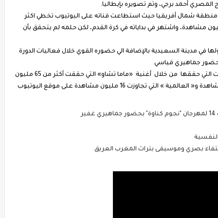
المصري أحمد برجي، وتم تصويره بإيطاليا.
ي منطقة شمال أفريقيا حيث استطاعت قناته على اليوتيوب تخطي اكثر
يون ونصف مشترك، مشترك و اكثر من 160 مليون مشاهدة، واشتهر في بداياته في كرة القدم، لكن حلمه لم يتحقق بأن
ولها في مدينة السعيدية بالإضافة الي حضوره القوي خلال فعاليات الدورة
ف حضور جماهيري قياسي
وتأتي أغنية «اسطا مانيانا » بعد مجموعة من النجاحات التي حققها من خلال أغنية «ماما تشاو» التي حققت أكثر من 65 مليون
ر