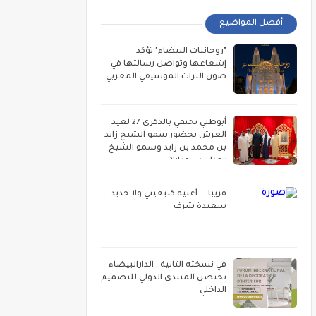
أفضل المواضيع
"روحانيات البيضاء" تؤكد
إشعاعها وتواصل رسالتها في
صون التراث الموسيقي المغربي
أبوظبي تحتفي بالذكرى 27 لعيد
العرش بحضور سمو الشيخ زايد
بن محمد بن زايد وسمو الشيخ
نهيان بن مبارك
قريبا ... أغنية كتبغيني ولا جديد
سعيدة شرف
في نسخته الثانية.. الدارالبيضاء
تحتضن المنتدى الدولي للتصميم
الداخلي