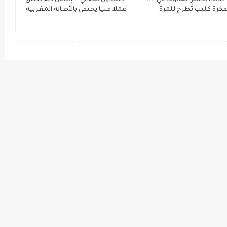
سامر أبو طالب يكسر المألوف في "١٠٠
"كشكول شعبي".. إلياس طه يطلق
فكرة كليب تُطرح للمرة
عملا فنيا يحتفي بالأصالة المغربية