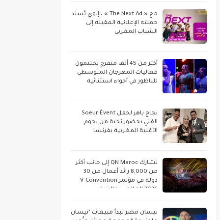
مع « The Next Ad » ، إنوي يُسند
حملته الإعلانية المقبلة إلى
الشباب المغربي
أكثر من 45 ألف متفرج يختتمون
فعاليات المهرجان المتوسطي
للناظور في أجواء استثنائية
نجاح باهر لحفل Soeur Évent
الفني بحضور نخبة من نجوم
الأغنية المغربية بفرنسا
تشارك QN Maroc إلى جانب أكثر
من 8,000 رائد أعمال من 30
دولة في مؤتمر V-Convention
2026 العالمي بماليزيا
نيسان مصر تبدأ مبيعات "نيسان