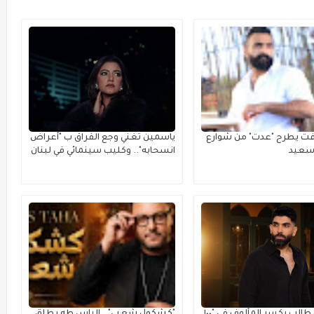
فت يطرح "عدت" من شوارع
ياسمين تغني وجع الفراق ب "أعراض
رسعيد
انسحابه".. وكليب سينمائي في لبنان