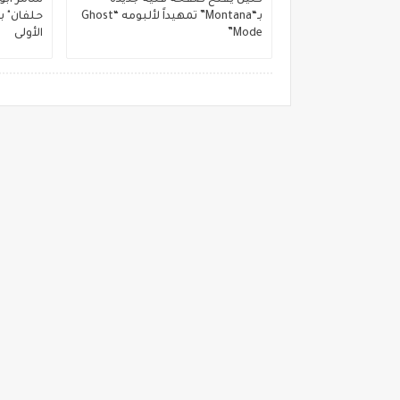
كليل يفتح صفحة فنية جديدة
بـ“Montana” تمهيداً لألبومه “Ghost
حلفان" ب
Mode”
الأولى