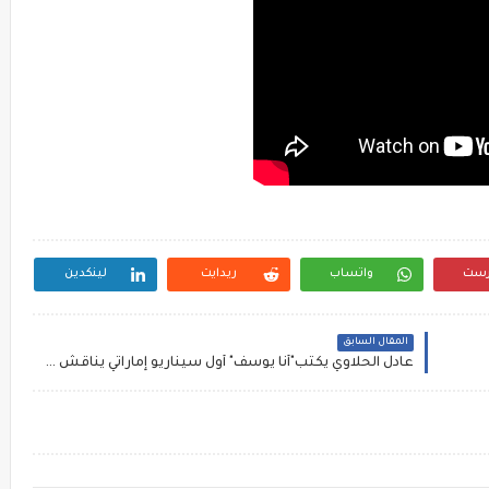
رست
واتساب
ريدايت
لينكدين
المقال السابق
عادل الحلاوي يكتب"أنا يوسف" أول سيناريو إماراتي يناقش طموح وآمال أصحاب الهمم