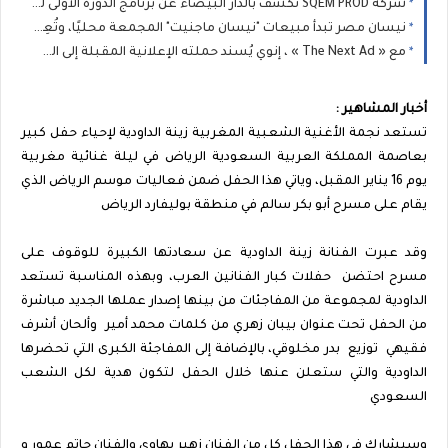
شركة SQEM PROD تكشف بالدار البيضاء عن برنامج الدورة الأولى لمهرجان الرمال ببوزنيقة
نيسان مصر تبدأ مبيعات "نيسان ماجنيت" المجمعة محليًا، وتُعِيد تعريف فئة السيارات الرياضية المدمجة متعددة الاستخدامات
مع « The Next Ad » ، إنوي يُسند حملته الإعلانية المقبلة إلى الشباب المغربي
أخبار المشاهير :
تستعد نجمة الأغنية الشعبية المغربية زينة الداودية لإحياء حفل كبير
بعاصمة المملكة العربية السعودية الرياض في ليلة غنائية مغربية
يوم 16 يناير المقبل، وياتي هذا الحفل ضمن فعاليات موسم الرياض الذي
يقام على مسرح أبو بكر سالم في منطقة بوليفارد الرياض
وقد عبرت الفنانة زينة الداودية عن سعادتها الكبيرة للوقوف على
مسرح احتضن حفلات كبار الفنانين العرب، وبهذه المناسبة تستعد
الداودية لمجموعة من المفاجئات من بينها إصدار عملها الجديد مباشرة
من الحفل تحت عنوان بيبان زهري من كلمات محمد أمير وألحان أشرف
فقيهي توزيع بدر مخلوقي، بالإضافة إلى المفاجئة الكبرى التي تحضرها
الداودية والتي ستعلن عنها خلال الحفل لتكون هدية لكل الشعب
السعودي
وسيشارك في هذا الحفل كل من الفنان زهير بهاوي والفنان حاتم عمور و