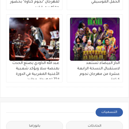
الحفل الموسيقي
لمهرجان "نجوم كناوة" بحضور
جماهيري غفير
الدار البيضاء تستعد
عبد الله الداودي يصنع الحدث
لاستقبال النسخة الرابعة
بمنصة سلا ويؤكد شعبية
عشرة من مهرجان نجوم
الأغنية المغربية في الدورة
كناوة
الـ21 لمهرجان موازين
التسميات
الحادكات
بانوراما