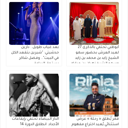
أبوظبي تحتفي بالذكرى 27
بعد غياب طويل.. دارين
لعيد العرش بحضور سمو
حدشيتي: "شيرين بتقعد الكل
الشيخ زايد بن محمد بن زايد
في البيت".. وفضل شاكر
وسمو الشيخ نهيان بن مبارك
يستحق البراءة
قمر يُطلق « رحلة » عرضٌ
الدار البيضاء تحتفي بإيقاعات
استثنائي يُعيد اختراع مفهوم
الأجداد: انطلاق الدورة 14