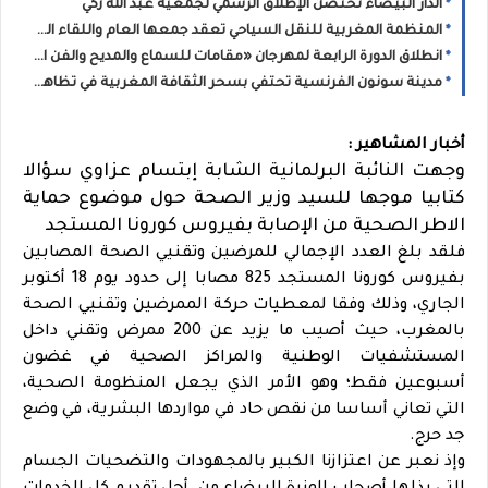
الدار البيضاء تحتضن الإطلاق الرسمي لجمعية عبد الله زكي
المنظمة المغربية للنقل السياحي تعقد جمعها العام واللقاء الوطني لمهنيي القطاع بالدار البيضاء: محطة مؤسساتية لتقوية الحوار وتثمين دور النقل السياحي في التنمية
انطلاق الدورة الرابعة لمهرجان «مقامات للسماع والمديح والفن العيساوي» بالمدينة العتيقة للدار البيضاء
مدينة سونون الفرنسية تحتفي بسحر الثقافة المغربية في تظاهرة "أحاسيس المغرب"
أخبار المشاهير :
وجهت النائبة البرلمانية الشابة إبتسام عزاوي سؤالا
كتابيا موجها للسيد وزير الصحة حول موضوع حماية
الاطر الصحية من الإصابة بفيروس كورونا المستجد
فلقد بلغ العدد الإجمالي للمرضين وتقنيي الصحة المصابين
بفيروس كورونا المستجد 825 مصابا إلى حدود يوم 18 أكتوبر
الجاري، وذلك وفقا لمعطيات حركة الممرضين وتقنيي الصحة
بالمغرب، حيث أصيب ما يزيد عن 200 ممرض وتقني داخل
المستشفيات الوطنية والمراكز الصحية في غضون
أسبوعين فقط؛ وهو الأمر الذي يجعل المنظومة الصحية،
التي تعاني أساسا من نقص حاد في مواردها البشرية، في وضع
جد حرج.
وإذ نعبر عن اعتزازنا الكبير بالمجهودات والتضحيات الجسام