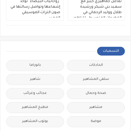
تفاعل جماهيري كبير مع
"روحانيات البيضاء" تؤكد
سعيد بني شيكر ورشيدة
إشعاعها وتواصل رسالتها في
طلال ووليد الرحماني في
صون التراث الموسيقي
المهرجان المتوسطي للناظور
المغربي
التسميات
الحادكات
بانوراما
سلفي المشاهير
شاهير
صحة وجمال
عجائب وغرائب
مشاهير
مطبخ المشاهير
موضة
يوتوب المشاهير