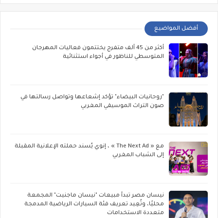
أفضل المواضيع
أكثر من 45 ألف متفرج يختتمون فعاليات المهرجان
المتوسطي للناظور في أجواء استثنائية
"روحانيات البيضاء" تؤكد إشعاعها وتواصل رسالتها في
صون التراث الموسيقي المغربي
مع « The Next Ad » ، إنوي يُسند حملته الإعلانية المقبلة
إلى الشباب المغربي
نيسان مصر تبدأ مبيعات "نيسان ماجنيت" المجمعة
محليًا، وتُعِيد تعريف فئة السيارات الرياضية المدمجة
متعددة الاستخدامات