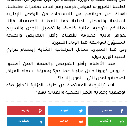
التي بذلها أصحاب الوزرة البيضاء من أجل تقديم كل الخدمات
الطبية الضرورية لمرضى كوفيد رغم غياب تحفيزات حقيقية،
ناهيك عن حرمانهم من الاستفادة من الرخص الإدارية
السنوية والعطل الدينية كما العطلة الصيفية، فإننا
نطالبكم بتوجيه عناية خاصة، والتفعيل الجدي والسريع
لحوافز مادية محترمة للأطباء وأطر التمريض والصحة
المعبؤون لمواجهة هذا الوباء اللعين.
وفي هذا السياق، تسائل البرلمانية الشابة إبتسام عزاوي
السيد الوزير حول:
-
عدد الأطباء وأطر التمريض والصحة الذين أصيبوا
بفيروس كورونا خلال مزاولة عملهم؟ ومعرفة أسماء المراكز
الصحية والمدن التي ينتمون إليها؟
-
الاستراتيجية المعتمدة من طرف الوزارة لتجاوز هذه
الوضعية وحماية الأطر الصحية والعناية بهم؟
فيسبوك
تويتر
بنترست
واتساب
ريدايت
لينكدين