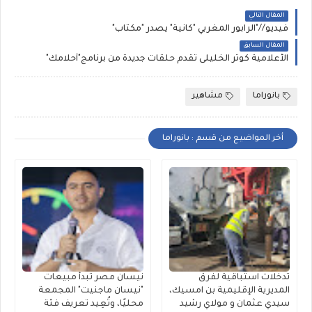
المقال التالي
فيديو//"الرابور المغربي "كانية" يصدر "مكتاب"
المقال السابق
الأعلامية كوثر الخليلى تقدم حلقات جديدة من برنامج"أحلامك"
بانوراما
مشاهير
أخر المواضيع من قسم : بانوراما
تدخلات استباقية لفرق
نيسان مصر تبدأ مبيعات
المديرية الإقليمية بن امسيك،
"نيسان ماجنيت" المجمعة
سيدي عثمان و مولاي رشيد
محليًا، وتُعِيد تعريف فئة