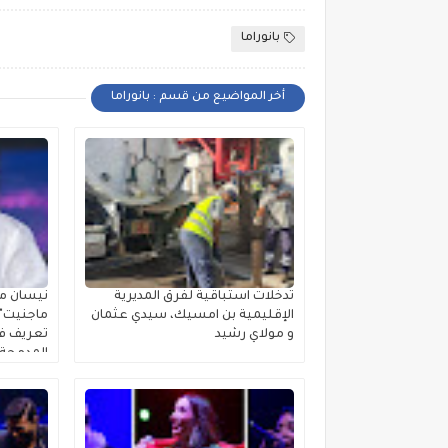
بانوراما
أخر المواضيع من قسم : بانوراما
تدخلات استباقية لفرق المديرية
نيسان مص
الإقليمية بن امسيك، سيدي عثمان
ماجنيت" ا
و مولاي رشيد
تعريف فئ
المدمجة 