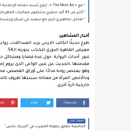
مع « The Next Ad » ، إنوي يُسند حملته الإعلانية المقبلة إلى الشباب المغربي
أكثر من 45 ألف متفرج يختتمون فعاليات المهرجان المتوسطي للناظور في أجواء استثنائية
تفاعل جماهيري كبير مع سعيد بني شيكر ورشيدة ط
أخبار المشاهير:
طرح حديثًا الكاتب الاردنى يزيد العبداللات، رو
معرض القاهرة الدوري للكتاب بدورته الـ54.
تدور أحداث الرواية حول عدة قضايا ومشاكل حي
مقدمتها ،الحديث عن عين الواعى الذى يروم إص
وهو يعتصر روحه مدادًا على أوراق القصص، مح
وبالأخص المرأة من معاناة سببتها ظروف كانت ت
خارجية تارةً أخرى.
فيسبوك
تويتر
بنت
المقال التالي
الجامعة تطلق بطولة المغرب في "البريك دانس"