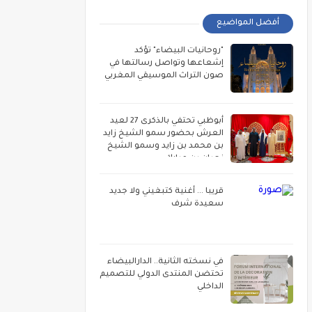
أفضل المواضيع
"روحانيات البيضاء" تؤكد
إشعاعها وتواصل رسالتها في
صون التراث الموسيقي المغربي
أبوظبي تحتفي بالذكرى 27 لعيد
العرش بحضور سمو الشيخ زايد
بن محمد بن زايد وسمو الشيخ
نهيان بن مبارك
قريبا ... أغنية كتبغيني ولا جديد
سعيدة شرف
في نسخته الثانية.. الدارالبيضاء
تحتضن المنتدى الدولي للتصميم
الداخلي