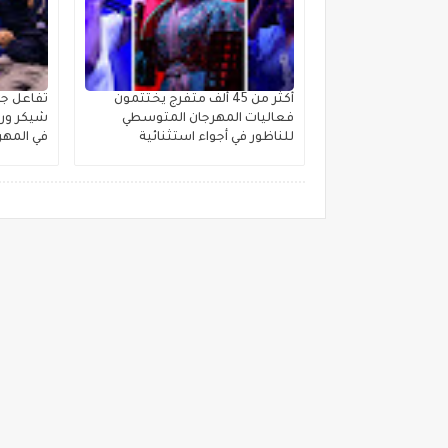
أكثر من 45 ألف متفرج يختتمون
تفاعل جم
فعاليات المهرجان المتوسطي
شيكر ورش
للناظور في أجواء استثنائية
في المهر