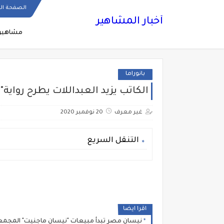
الصفحة ال
أخبار المشاهير
مشاهير
بانوراما
الكاتب يزيد العبداللات يطرح رواي
غير معرف
20 نوفمبر 2020
التنقل السريع
اقرا ايضا
نيسان مصر تبدأ مبيعات "نيسان ماجنيت" المجمعة محلي