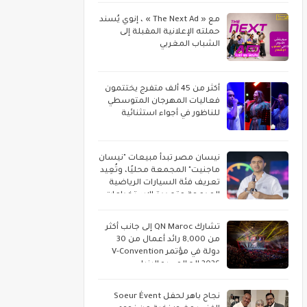
مع « The Next Ad » ، إنوي يُسند
حملته الإعلانية المقبلة إلى
الشباب المغربي
أكثر من 45 ألف متفرج يختتمون
فعاليات المهرجان المتوسطي
للناظور في أجواء استثنائية
نيسان مصر تبدأ مبيعات "نيسان
ماجنيت" المجمعة محليًا، وتُعِيد
تعريف فئة السيارات الرياضية
المدمجة متعددة الاستخدامات
تشارك QN Maroc إلى جانب أكثر
من 8,000 رائد أعمال من 30
دولة في مؤتمر V-Convention
2026 العالمي بماليزيا
نجاح باهر لحفل Soeur Évent