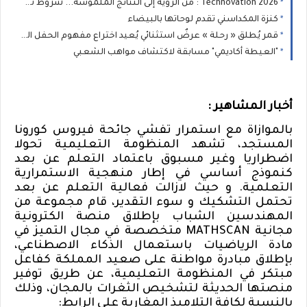
Technovation 2026 : من الرؤية إلى النتائج الملموسة... شروط تحقيق تحول مستدام
كنزة المكداسني تقدم لوحاتها بالبيضاء
قمر يُطلق « رحلة » عرضٌ استثنائي يُعيد اختراع مفهوم الحفل الموسيقي
"العيطة أكاديمي" مسابقة لاكتشاف مواهب الشعبي
أخبار المشاهير :
بالموازاة مع استمرار تفشي جائحة فيروس كورونا
المستجد، تشهد المنظومة التعليمية تحولا
اضطراريا وغير مسبوق باعتماد التعلم عن بعد
كنموذج أساسي في إطار منهجية الاستمرارية
التعلمية. و حيث لازالت فعالية التعلم عن بعد
تحتمل التشكيك و سوء التقدير، قام مجموعة من
المهندسين الشباب بإطلاق منصة الكترونية
مجانية
MATHSCAN
متخصصة في مجال التميز في
مادة الرياضيات باستعمال الذكاء الاصطناعي،
بإطلاق مبادرة مواطنة على صعيد المملكة كفاعل
مبتكر في المنظومة التعليمية، عن طريق توفير
منصتها الحديثة لتشخيص الثغرات بالمجان، وذلك
بالنسبة لكافة التلاميذ المغاربة على الرابط
: