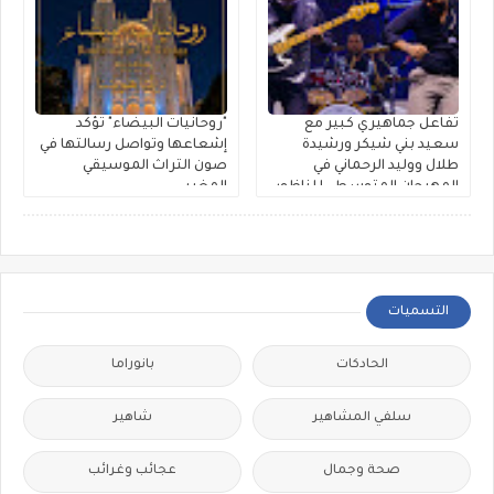
تفاعل جماهيري كبير مع
"روحانيات البيضاء" تؤكد
سعيد بني شيكر ورشيدة
إشعاعها وتواصل رسالتها في
طلال ووليد الرحماني في
صون التراث الموسيقي
المهرجان المتوسطي للناظور
المغربي
التسميات
الحادكات
بانوراما
سلفي المشاهير
شاهير
صحة وجمال
عجائب وغرائب