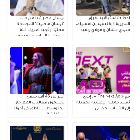
تدخلات استباقية لفرق
نيسان مصر تبدأ مبيعات
المديرية الإقليمية بن امسيك،
"نيسان ماجنيت" المجمعة
سيدي عثمان و مولاي رشيد
محليًا، وتُعِيد تعريف فئة
السيارات الرياضية المدمجة
متعددة الاستخدامات
مع « The Next Ad » ، إنوي
أكثر من 45 ألف متفرج
يُسند حملته الإعلانية المقبلة
يختتمون فعاليات المهرجان
إلى الشباب المغربي
المتوسطي للناظور في أجواء
استثنائية