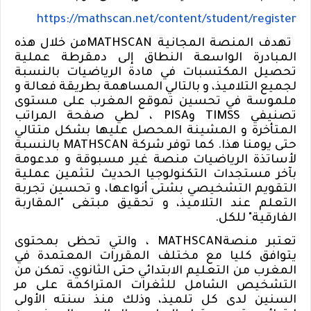
https://mathscan.net/content/
student/register
تهدف المنصة المجانية
MATHSCAN
من خلال هذه
المبادرة الواسعة النطاق إلى دمقرطة عملية
تحصيل المكتسبات في مادة الرياضيات بالنسبة
لجميع التلاميذ، و بالتالي المساهمة بطريقة فعالة و
ملموسة في تحسين تموقع المغرب على مستوى
تصنيفي
TIMSS
و
PISA
، لطي صفحة المراتب
المتأخرة و المشينة المحصل عليها بشكل متتالي
حتى يومنا هذا. كما توفر شركة
MATHSCAN
بالنسبة
لأساتذة الرياضيات منصة غير مسبوقة و مدعومة
بآخر مستجدات التكنولوجيا الحديث لتثمين عملية
التقويم التشخيصي بشتى أنواعها، و تحسين تجربة
التعلم عند التلاميذ، و تحقيق مبتغى "المقاربة
الفارقية" للكل
.
تعتبر منصة
MATHSCAN
، والتي تحظى بمحتوى
يتوافق كليا مع مختلف المقررات المعتمدة في
المغرب من التعليم الابتدائي حتى الثانوي، تمكن من
التشخيص الشامل للثغرات المتراكمة على مر
السنين لدى كل تلميذ، وذلك منذ سنته الأولى