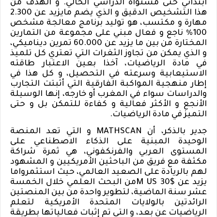
ابتدائي حتى مستواه الدراسي الحالي. و الهدف من
هذا التشخيص الدقيق و الذي يضم مايزيد عن 2.300
مهارة و مكتسب، هو توليد برنامج معالجة مشخص
100% ناجع و فعال مبني على مجموعة من التمارين
المختارة من بين ما يزيد عن 60.000 تمرين ديناميكي،
و الذي يمكن من تجاوز الثغرات التي تعتري كل تلميذ
في مادة الرياضيات، آخذا بعين الاعتبار طاقته
الاستيعابية وسرعته في التحصيل، و كل هذا في
إطار منهجية المواكبة الفارقية التي أثبتت التجارب
والدراسات سواء في المغرب أو خارجه، إنها الوسيلة
الأنجع و الأكثر فعالية و كفاءة للتمكن بل و حتى
التميز في مادة الرياضيات
.
جدير بالذكر، أن
MATHSCAN
و التي تعد المنصة
الوحيدة المبنية على الذكاء الاصطناعي على
المستوى العربي والفرنكفوني، هي ثمرة شراكة
مكثفة مع فريق من الباحثين الأمريكيين و المشهود
لهم بالريادة على الصعيد العالمي، حيث استثمرو
ا
ما
يزيد عن $30
M US
من البحث العلمي خلال الخمسة
عشر سنة الماضية، لتطوير واحدة من بين المنصتين
الرائدتين بالولايات المتحدة الأمريكية لتعلم
الرياضيات عن بعد، و التي تم إثبات فعالياتها بطريقة