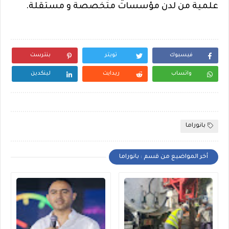
علمية من لدن مؤسسات متخصصة و مستقلة
.
فيسبوك
تويتر
بنترست
واتساب
ريدايت
لينكدين
بانوراما
أخر المواضيع من قسم : بانوراما