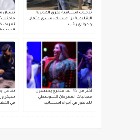
تدخلات استباقية لفرق المديرية
نيسان مص
الإقليمية بن امسيك، سيدي عثمان
ماجنيت" ا
و مولاي رشيد
تعريف فئ
المدمجة 
أكثر من 45 ألف متفرج يختتمون
تفاعل جم
فعاليات المهرجان المتوسطي
شيكر ورش
للناظور في أجواء استثنائية
في المهر