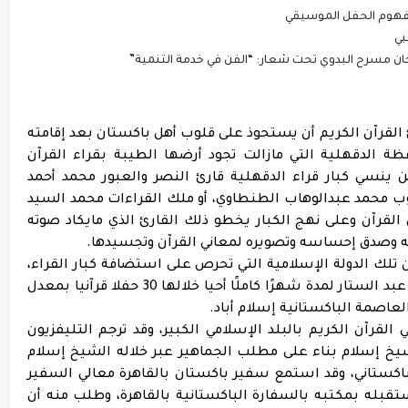
 مفهوم الحفل الموسيقي
بي
ن مسرح البدوي تحت شعار: “الفن في خدمة التنمية”
 القرآن الكريم أن يستحوذ على قلوب أهل باكستان بعد إقامته
محافظة الدقهلية التي مازالت تجود أرضها الطيبة بقراء القرآن
ينسي كبار قراء الدقهلية قارئ النصر والعبور محمد أحمد
لوب محمد عبدالوهاب الطنطاوي، أو ملك القراءات محمد السيد
القرآن وعلى نهج الكبار يخطو ذلك القارئ الذي مايكاد صوته
ائه وصدق إحساسه وتصويره لمعاني القرآن وتجسيدها.
 تلك الدولة الإسلامية التي تحرص على استضافة كبار القراء،
حيث استضافة باكستان الشيخ إسلام فكري عبد الستار لمدة شهرًا كاملًا أحيا خلالها 30 حفلا قرآنيا بمعدل
عاصمة الباكستانية إسلام أباد.
لقرآن الكريم بالبلد الإسلامي الكبير، وقد ترجم التليفزيون
خ إسلام بناء على مطلب الجماهير عبر خلاله الشيخ إسلام
اكستاني، وقد استمع سفير باكستان بالقاهرة معالي السفير
ستقبله بمكتبه بالسفارة الباكستانية بالقاهرة، وطلب منه أن