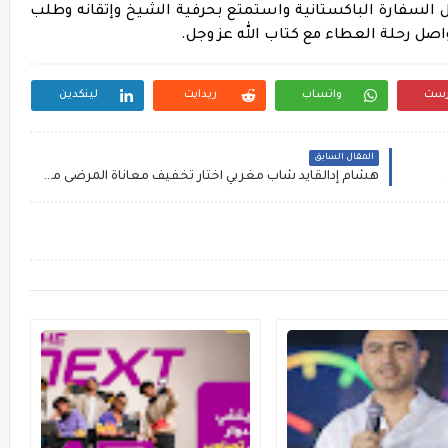
 السفارة الباكستانية واستمتع بحرفية الشيخ وإتقانه وطلب
واصل رحلة العطاء مع كتاب الله عز وجل.
رست
واتساب
ريدايت
لينكدين
المقال السابق
هشام إدالقايد‎ شاب مغربي اختار تخفيف معاناة المرضى من خلال العلاج بالطاقة