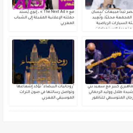
ر تبدأ مبيعات "نيسان
مع « The Next Ad » ، إنوي يُسند
لمجمعة محليًا، وتُعِيد
حملته الإعلانية المقبلة إلى الشباب
ة السيارات الرياضية
المغربي
متعددة الاستخدامات
اهيري كبير مع سعيد بني
"روحانيات البيضاء" تؤكد إشعاعها
يدة طلال ووليد الرحماني
وتواصل رسالتها في صون التراث
جان المتوسطي للناظور
الموسيقي المغربي