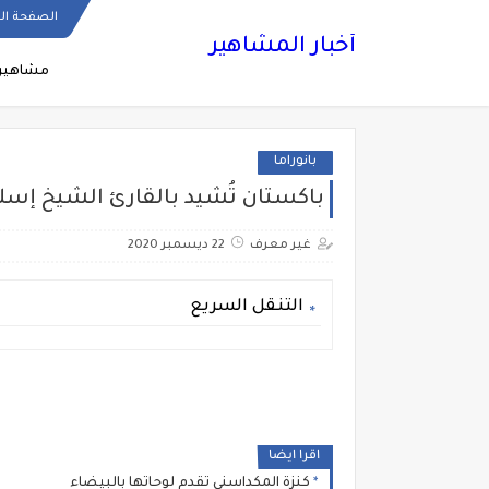
الصفحة ال
أخبار المشاهير
مشاهير
بانوراما
باكستان تُشيد بالقارئ الشيخ إسلام فكري 
غير معرف
22 ديسمبر 2020
التنقل السريع
اقرا ايضا
كنزة المكداسني تقدم لوحاتها بالبيضاء