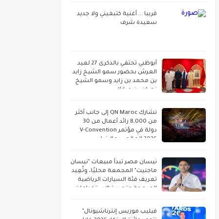
قريبا ... أغنية كتبغيني ولا جديد
سعيدة شرف
أبوظبي تحتفي بالذكرى 27 لعيد
العرش بحضور سمو الشيخ زايد
بن محمد بن زايد وسمو الشيخ
نهيان بن مبارك
تشارك QN Maroc إلى جانب أكثر
من 8,000 رائد أعمال من 30
دولة في مؤتمر V-Convention
2026 العالمي بماليزيا
نيسان مصر تبدأ مبيعات "نيسان
ماجنيت" المجمعة محليًا، وتُعِيد
تعريف فئة السيارات الرياضية
المدمجة متعددة الاستخدامات
فيليب موريس إنترناشيونال"