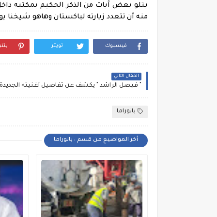
يتلو بعض آيات من الذكر الحكيم بمكتبه داخل
منه أن تتعدد زيارته لباكستان وهاهو شيخنا ي
فيسبوك
تويتر
بنت
المقال التالي
" فيصل الراشد " يكشف عن تفاصيل أغنيته الجديدة
بانوراما
أخر المواضيع من قسم : بانوراما