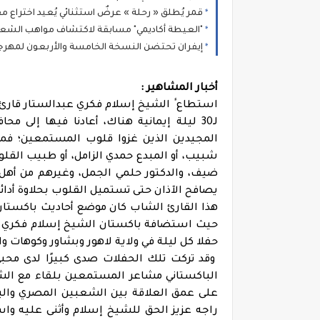
قمر يُطلق « رحلة » عرضٌ استثنائي يُعيد اختراع
"العيطة أكاديمي" مسابقة لاكتشاف مواهب الشع
إيفران تحتضن النسخة الخامسة والأربعون لمهرجا
أخبار المشاهير :
استطاع ٔ الشيخ إسلام فكري عبدالستار قارئ
لـ30 ليلة إيمانية هناك، أعادنا فيها إلى 
المجيدين الذين غزوا قلوب المستمعين؛ فمن 
شبيب، أو المبدع حمدي الزامل، أو طبيب الق
ضيف، والدكتور حلمي الجمل، وغيرهم من أهل 
يصافح الآذان حتى تستميل القلوب بحلاوة أد
هذا القارئ الشاب كان موضع أحاديث باكستان
حفلا كل ليلة في ولاية لاهور وبشاور وكوهات وال
وقد تركت تلك الحفلات صدى كبيرًا لدى محبي ا
الباكستاني مشاعر المستمعين بلقاء مع الشي
على عمق العلاقة بين الشعبين المصري والب
راجه عزيز الحق للشيخ إسلام وأثنى عليه وا