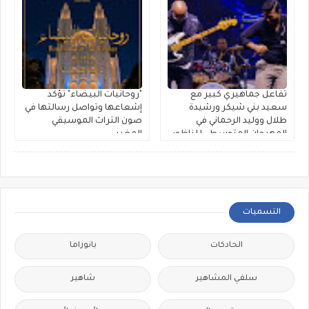
تفاعل جماهيري كبير مع
"روحانيات البيضاء" تؤكد
سعيد بني شيكر ورشيدة
إشعاعها وتواصل رسالتها في
طلال ووليد الرحماني في
صون التراث الموسيقي
المهرجان المتوسطي للناظور
المغربي
التسميات
الحادكات
بانوراما
سلفي المشاهير
شاهير