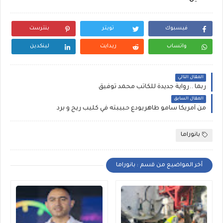
فيسبوك
تويتر
بنترست
واتساب
ريدايت
لينكدين
المقال التالي
ربما ..رواية جديدة للكاتب محمد توفيق
المقال السابق
من أمريكا سامو طاهريودع حبيبته في كليب ريح و برد
بانوراما
أخر المواضيع من قسم : بانوراما