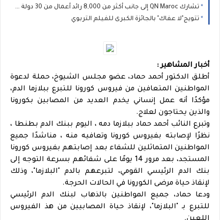
تشارك QN Maroc إلى جانب أكثر من 8,000 رائد أعمال من 30 دولة في مؤتمر V-Convention 2026 العالمي بماليزيا
تتويج"لا عفاك" بالجائزة الكبرى للفيلم التربوي
أخبار المشاهير :
أطلق الدكتور أحمد حماد، عضو مجلس الشيوخ، حملة لدعوة
المواطنين المتعافين من فيروس كورونا للتبرع ببلازما الدم،
مؤكدًا أنه عمل إنساني يخدم العديد من المصابين بكورونا
والذين يحتاجون لعلاج.
وتبرع النائب أحمد حماد ببلازما دمه ، اليوم ببنك الدم بطنطا ،
نظرًا لإصابته بفيروس كورونا وتعافيه منه ، مناشدًا جميع
المواطنين المتماثلين للشفاء بعد إصابتهم بفيروس كورونا
المستجد، بعد مرور 14 يومًا على شفائهم بسرعة التوجه إلى
بنك الدم الرئيسي القومي، لتبرعهم بالدم "البلازما"، وذلك
لإنقاذ حياة مرضى الكورونا في الحالات الحرجة.
ودعا حماد، جميع المواطنين بالذهاب لبنك الدم الرئيسي
للتبرع بـ "البلازما"، لإنقاذ حياة المصابيين من هذ الفيروس
اللعين.