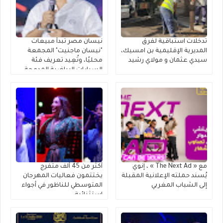
تدخلات استباقية لفرق
نيسان مصر تبدأ مبيعات
المديرية الإقليمية بن امسيك،
"نيسان ماجنيت" المجمعة
سيدي عثمان و مولاي رشيد
محليًا، وتُعِيد تعريف فئة
السيارات الرياضية المدمجة
متعددة الاستخدامات
مع « The Next Ad » ، إنوي
أكثر من 45 ألف متفرج
يُسند حملته الإعلانية المقبلة
يختتمون فعاليات المهرجان
إلى الشباب المغربي
المتوسطي للناظور في أجواء
استثنائية