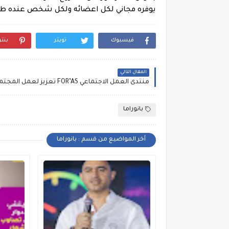
يوفره مجاني لكل اعضائه ولكل شخص عنده ط
فيسبوك
تويتر
بنت
المقال التالي
بانوراما
أخر المواضيع من قسم : بانوراما