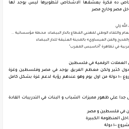
كه اشخاص ده فكرة يعشقها الاشخاص لتطويرها ليس يوجد لها
خل مصر وخارج مصر
لله زكي
هنيي القطاع بالدار البيضاء: محطة مؤسساتية لتقوية الحوار وتثمين دور النقل السياحي في التنمية
لمديح والفن العيساوي» بالمدينة العتيقة للدار البيضاء
غربية في تظاهرة "أحاسيس المغرب"
ول كثير ولكن معظم الفريق يوجد في مصر وفلسطين وغزة
بالتحديد رغم التحديات التي تواجها ولكن مشروع ١٠٠ دولة من اول يوم وهو عندهم رؤية لدعم غزة بشكل كامل
ه وحريص جدا علي ظهور مميزات الشباب و البنات في التدريبات القادة
خل المنظومة الكبيرة
١ دولة