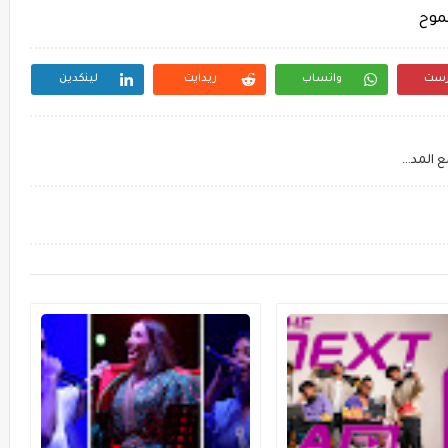
موح
رست
واتساب
ريدايت
لينكدين
منتدى العمل الاجتماعي FOR’AS تعزيز لعمل المجتمع المدني