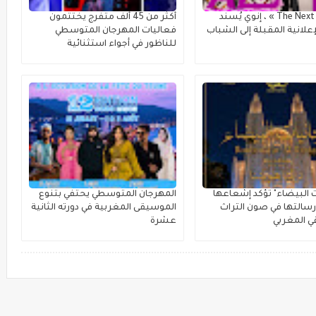
مع « The Next Ad » ، إنوي يُسند
أكثر من 45 ألف متفرج يختتمون
علانية المقبلة إلى الشباب
فعاليات المهرجان المتوسطي
للناظور في أجواء استثنائية
ت البيضاء" تؤكد إشعاعها
المهرجان المتوسطي يحتفي بتنوع
سالتها في صون التراث
الموسيقى المغربية في دورته الثانية
 المغربي
عشرة