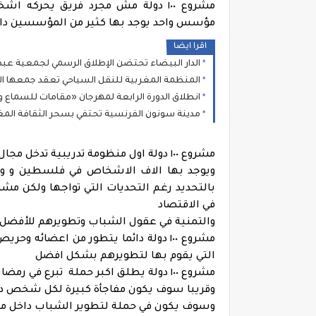
مشروع ١٠٠ دولة مش مجرد فريق يحر
مؤسس واحد يوجد بها كثير من المؤسسين دا
اقرا ايضا
الدار البيضاء تحتضن الإطلاق الرسمي لجمعية عبد ا
المنظمة المغربية للنقل السياحي تعقد جمعها العام واللقاء الوطني لم
انطلاق الدورة الرابعة لمهرجان «مقامات للسماع وا
مدينة سونون الفرنسية تحتفي بسحر الثقافة الم
مشروع ١٠٠ دولة اول منظومة تدريبية تدخل مجال العملات الرقمية في فلسطين
ويوجد بها الاف الاشخاص في فلسطين و ود
في الاقتصاد
والتمنية في عقول الشباب وتطويرهم للأفضل
مشروع ١٠٠ دولة دائما يتطور من اعضائ
التي يقوم بها لتطويرهم بشكل افضل
مشروع ١٠٠ دولة يطلق اكبر حملة تبرع في رمضان في فلسطين و مصر
وقريبا سوف يكون مفاجأة كبيرة لكل شخص دا
وسوف يكون في حملة لتطوير الشباب داخل مشروع ٠٠