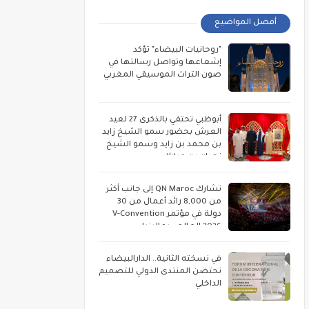
أفضل المواضيع
"روحانيات البيضاء" تؤكد
إشعاعها وتواصل رسالتها في
صون التراث الموسيقي المغربي
أبوظبي تحتفي بالذكرى 27 لعيد
العرش بحضور سمو الشيخ زايد
بن محمد بن زايد وسمو الشيخ
نهيان بن مبارك
تشارك QN Maroc إلى جانب أكثر
من 8,000 رائد أعمال من 30
دولة في مؤتمر V-Convention
2026 العالمي بماليزيا
في نسخته الثانية.. الدارالبيضاء
تحتضن المنتدى الدولي للتصميم
الداخلي