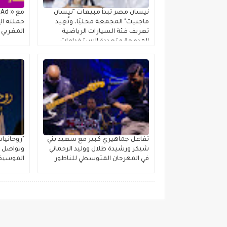
نيسان مصر تبدأ مبيعات "نيسان
ماجنيت" المجمعة محليًا، وتُعِيد
حملته الإ
تعريف فئة السيارات الرياضية
المغربي
المدمجة متعددة الاستخدامات
تفاعل جماهيري كبير مع سعيد بني
"روحانيا
شيكر ورشيدة طلال ووليد الرحماني
وتواصل ر
في المهرجان المتوسطي للناظور
الموسيقي