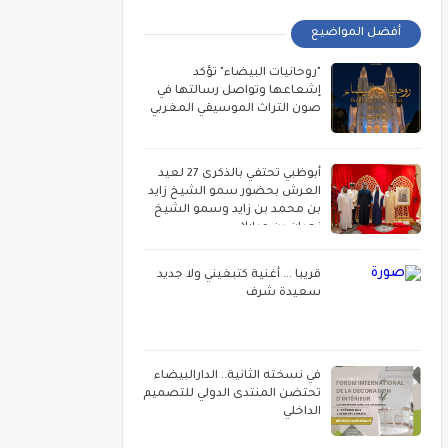
أفضل المواضيع
"روحانيات البيضاء" تؤكد
إشعاعها وتواصل رسالتها في
صون التراث الموسيقي المغربي
أبوظبي تحتفي بالذكرى 27 لعيد
العرش بحضور سمو الشيخ زايد
بن محمد بن زايد وسمو الشيخ
نهيان بن مبارك
قريبا ... أغنية كتبغيني ولا جديد
سعيدة شرف
في نسخته الثانية.. الدارالبيضاء
تحتضن المنتدى الدولي للتصميم
الداخلي