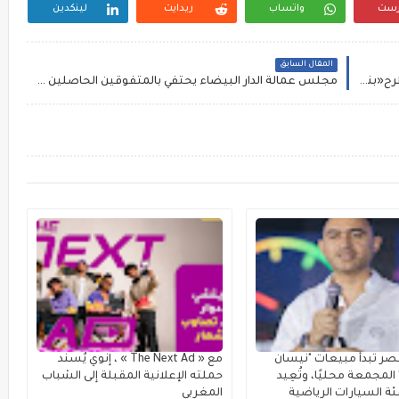
رست
واتساب
ريدايت
لينكدين
المقال السابق
بالتعاون مع ضحى عبد الملك..الملحن احمد على يطرح«بنكمل بعض»
مجلس عمالة الدار البيضاء يحتفي بالمتفوقين الحاصلين على شهادة الباكالوريا دورتي يونيو 2020-2021 ‎‎
ر تبدأ مبيعات "نيسان
مع « The Next Ad » ، إنوي يُسند
لمجمعة محليًا، وتُعِيد
حملته الإعلانية المقبلة إلى الشباب
ة السيارات الرياضية
المغربي