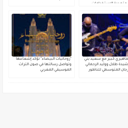
متعددة الاستخدامات
اهيري كبير مع سعيد بني
"روحانيات البيضاء" تؤكد إشعاعها
يدة طلال ووليد الرحماني
وتواصل رسالتها في صون التراث
جان المتوسطي للناظور
الموسيقي المغربي