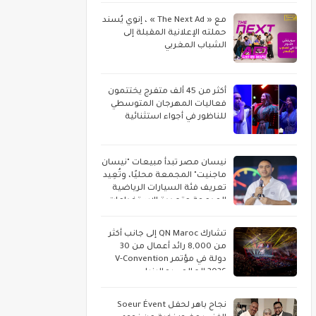
مع « The Next Ad » ، إنوي يُسند
حملته الإعلانية المقبلة إلى
الشباب المغربي
أكثر من 45 ألف متفرج يختتمون
فعاليات المهرجان المتوسطي
للناظور في أجواء استثنائية
نيسان مصر تبدأ مبيعات "نيسان
ماجنيت" المجمعة محليًا، وتُعِيد
تعريف فئة السيارات الرياضية
المدمجة متعددة الاستخدامات
تشارك QN Maroc إلى جانب أكثر
من 8,000 رائد أعمال من 30
دولة في مؤتمر V-Convention
2026 العالمي بماليزيا
نجاح باهر لحفل Soeur Évent