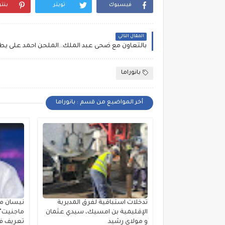
فيسبوك
تويتر
بنت
المقال التالي
بانوراما
أخر المواضيع من قسم : بانوراما
تدخلات استباقية لفرق المديرية
نيسان مص
الإقليمية بن امسيك، سيدي عثمان
ماجنيت" ا
و مولاي رشيد
تعريف فئ