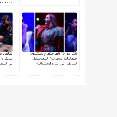
المدمجة 
أكثر من 45 ألف متفرج يختتمون
تفاعل جم
فعاليات المهرجان المتوسطي
شيكر ورش
للناظور في أجواء استثنائية
في المهر