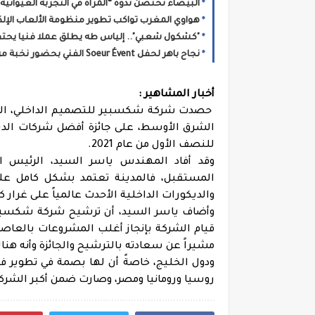
البيضاء تحتضن ندوة “المرأة في التجربة الغيوانية”
هواوي المغرب تواكب تطوير منظومة الألعاب الإلكترونية بالمملكة 
"كشكول شعبي".. إلياس طه يطلق عملا فنيا يحتفي
نجاح باهر لحفل Soeur Évent الفني بحضور نخبة من نجوم الأغنية المغربية بفرنسا
أخبار المشاهير :
حصدت شركة شكسبير للتصميم الداخلي، المطو
الشرق الأوسط، على جائزة أفضل شركات الديك
للنصف الأول من عام 2021.
وقد أفاد المهندس ياسر السيد، الرئيس ال
المستقبل، فالمدينة تعتمد بشكل كامل على
والديكورات الداخلية الأحدث عالمياً على غرار 
وأضاف ياسر السيد، أن ترشيح شركة شكسبير
قيام الشركة بإنجاز أغلب المشروعات بالعاصمة
مشيراً عن سعادته بالترشيح والجائزة وأنه
ودول الخليج، خاصةً أن لها بصمة في تطوير 
روسيا ورومانيا ومصر، وصارت ضمن أكبر الشركات