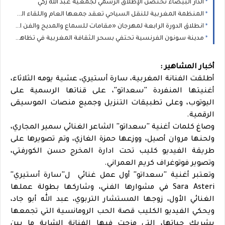
الدار البيضاء تحتضن الإطلاق الرسمي لجمعية عبد الله زكي
المنظمة المغربية للنقل السياحي تعقد جمعها العام واللقاء الوطني لمهنيي القطاع بالدار البيضاء: محطة مؤسساتية لتقوية الحوار وتثمين دور النقل السياحي في التنمية
انطلاق الدورة الرابعة لمهرجان «مقامات للسماع والمديح والفن العيساوي» بالمدينة العتيقة للدار البيضاء
مدينة سونون الفرنسية تحتفي بسحر الثقافة المغربية في تظاهرة "أحاسيس المغرب"
أخبار المشاهير :
أطلقت الفنانة المغربية، سارة أستيري، عشية يومه الثلاثاء،
أغنيتها المنفردة ''سعداتو''، على قناتها الرسمية على
اليوتوب، وعلى تطبيقات التنزيل وجميع منصات الموسيقى
الرقمية.
وصاغ كلمات أغنية ''سعداتو'' الشاعر الغنائي سمير المجاري،
ولحنها مروان أصيل، ووزعها حمزة الغازي، وتم تصويرها على
طريقة الفيديو كليب تحت ادارة المخرج حسن الكورفتي،
وتصوير فوتوغراف كريم العمراني.
وتعتبر أغنية ''سعداتو'' أول عمل غنائي ل''سارة أستيري''
Sara Asteri في مشوارها الفني، وشاركها بطولة عملها
الغنائي الأول، زوجها المستشار التربوي، عبد الله أبو جاد،
ويحكي الفيديو الكليب قصة الحب الرومانسية التي تجمعها
بشريك حياتها، التي مزجت فيها الفنانة الشابة ما بين