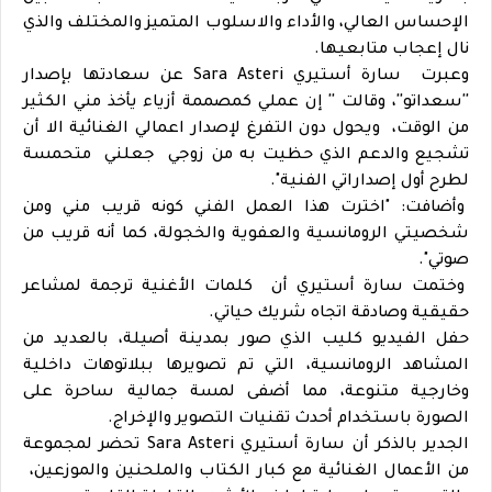
الإحساس العالي، والأداء والاسلوب المتميز والمختلف والذي
نال إعجاب متابعيها.
وعبرت سارة أستيري Sara Asteri عن سعادتها بإصدار
''سعداتو''، وقالت '' إن عملي كمصممة أزياء يأخذ مني الكثير
من الوقت، ويحول دون التفرغ لإصدار اعمالي الغنائية الا أن
تشجيع والدعم الذي حظيت به من زوجي جعلني متحمسة
لطرح أول إصداراتي الفنية".
وأضافت: "اخترت هذا العمل الفني كونه قريب مني ومن
شخصيتي الرومانسية والعفوية والخجولة، كما أنه قريب من
صوتي".
وختمت سارة أستيري أن كلمات الأغنية ترجمة لمشاعر
حقيقية وصادقة اتجاه شريك حياتي.
حفل الفيديو كليب الذي صور بمدينة أصيلة، بالعديد من
المشاهد الرومانسية، التي تم تصويرها ببلاتوهات داخلية
وخارجية متنوعة، مما أضفى لمسة جمالية ساحرة على
الصورة باستخدام أحدث تقنيات التصوير والإخراج.
الجدير بالذكر أن سارة أستيري Sara Asteri تحضر لمجموعة
من الأعمال الغنائية مع كبار الكتاب والملحنين والموزعين،