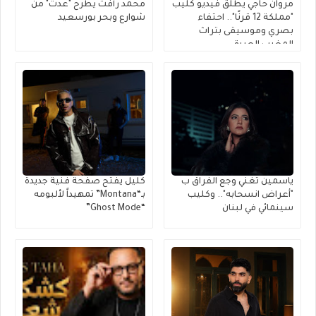
مروان حاجي يطلق فيديو كليب
محمد رأفت يطرح "عدت" من
"مملكة 12 قرنًا".. احتفاء
شوارع وبحر بورسعيد
بصري وموسيقى بتراث
المغرب العريق
ياسمين تغني وجع الفراق ب
كليل يفتح صفحة فنية جديدة
"أعراض انسحابه".. وكليب
بـ“Montana” تمهيداً لألبومه
سينمائي في لبنان
“Ghost Mode”