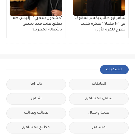
سامر أبو طالب يكسر المألوف
"كشكول شعبي".. إلياس طه
في "١٠٠ حلفان" بفكرة كليب
يطلق عملا فنيا يحتفي
تُطرح للمرة الأولى
بالأصالة المغربية
التسميات
الحادكات
بانوراما
سلفي المشاهير
شاهير
صحة وجمال
عجائب وغرائب
مشاهير
مطبخ المشاهير