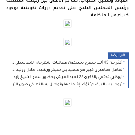
القيادة وتمكين الشباب، كما تم الاتفاق بين رئيسة المنظمة
ورئيس المجلس البلدي على تقديم دورات تكوينية بوجود
خبراء من المنظمة.
اقرا ايضا
أكثر من 45 ألف متفرج يختتمون فعاليات المهرجان المتوسطي للناظور في أجواء استثنائية
تفاعل جماهيري كبير مع سعيد بني شيكر ورشيدة طلال ووليد الرحماني في المهرجان المتوسطي للناظور
أبوظبي تحتفي بالذكرى 27 لعيد العرش بحضور سمو الشيخ زايد بن محمد بن زايد وسمو الشيخ نهيان بن مبارك
"روحانيات البيضاء" تؤكد إشعاعها وتواصل رسالتها في صون التراث الموسيقي المغربي