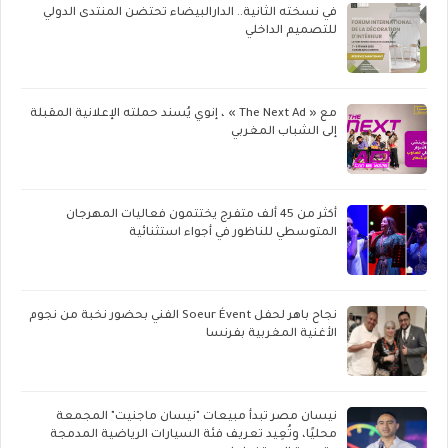
في نسخته الثانية.. الدارالبيضاء تحتضن المنتدى الدولي
للتصميم الداخلي
مع « The Next Ad » ، إنوي يُسند حملته الإعلانية المقبلة
إلى الشباب المغربي
أكثر من 45 ألف متفرج يختتمون فعاليات المهرجان
المتوسطي للناظور في أجواء استثنائية
نجاح باهر لحفل Soeur Évent الفني بحضور نخبة من نجوم
الأغنية المغربية بفرنسا
نيسان مصر تبدأ مبيعات "نيسان ماجنيت" المجمعة
محليًا، وتُعِيد تعريف فئة السيارات الرياضية المدمجة