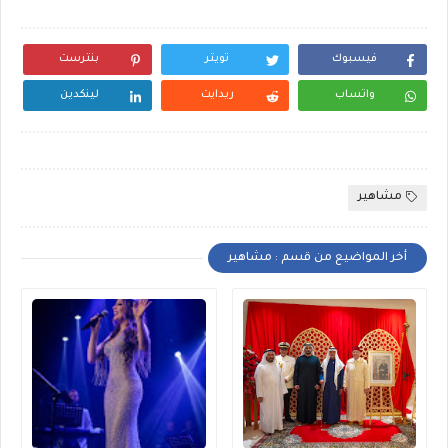
فيسبوك
تويتر
بنترست
واتساب
ريدايت
لينكدين
مشاهير
أخر المواضيع من قسم : مشاهير