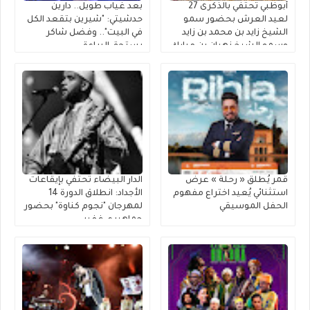
أبوظبي تحتفي بالذكرى 27
بعد غياب طويل.. دارين
لعيد العرش بحضور سمو
حدشيتي: "شيرين بتقعد الكل
الشيخ زايد بن محمد بن زايد
في البيت".. وفضل شاكر
وسمو الشيخ نهيان بن مبارك
يستحق البراءة
قمر يُطلق « رحلة » عرضٌ
الدار البيضاء تحتفي بإيقاعات
استثنائي يُعيد اختراع مفهوم
الأجداد: انطلاق الدورة 14
الحفل الموسيقي
لمهرجان "نجوم كناوة" بحضور
جماهيري غفير