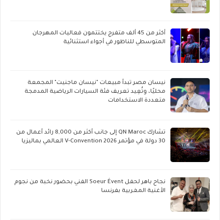
أكثر من 45 ألف متفرج يختتمون فعاليات المهرجان
المتوسطي للناظور في أجواء استثنائية
نيسان مصر تبدأ مبيعات "نيسان ماجنيت" المجمعة
محليًا، وتُعِيد تعريف فئة السيارات الرياضية المدمجة
متعددة الاستخدامات
تشارك QN Maroc إلى جانب أكثر من 8,000 رائد أعمال من
30 دولة في مؤتمر V-Convention 2026 العالمي بماليزيا
نجاح باهر لحفل Soeur Évent الفني بحضور نخبة من نجوم
الأغنية المغربية بفرنسا