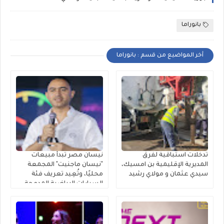
بانوراما
أخر المواضيع من قسم : بانوراما
تدخلات استباقية لفرق
نيسان مصر تبدأ مبيعات
المديرية الإقليمية بن امسيك،
"نيسان ماجنيت" المجمعة
سيدي عثمان و مولاي رشيد
محليًا، وتُعِيد تعريف فئة
السيارات الرياضية المدمجة
متعددة الاستخدامات