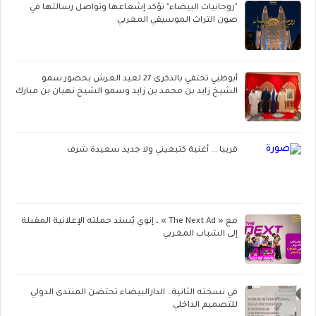
"روحانيات البيضاء" تؤكد إشعاعها وتواصل رسالتها في
صون التراث الموسيقي المغربي
أبوظبي تحتفي بالذكرى 27 لعيد العرش بحضور سمو
الشيخ زايد بن محمد بن زايد وسمو الشيخ نهيان بن مبارك
قريبا ... أغنية كتبغيني ولا جديد سعيدة شرف
مع « The Next Ad » ، إنوي يُسند حملته الإعلانية المقبلة
إلى الشباب المغربي
في نسخته الثانية.. الدارالبيضاء تحتضن المنتدى الدولي
للتصميم الداخلي