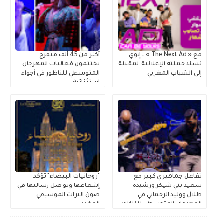
مع « The Next Ad » ، إنوي
أكثر من 45 ألف متفرج
يُسند حملته الإعلانية المقبلة
يختتمون فعاليات المهرجان
إلى الشباب المغربي
المتوسطي للناظور في أجواء
استثنائية
تفاعل جماهيري كبير مع
"روحانيات البيضاء" تؤكد
سعيد بني شيكر ورشيدة
إشعاعها وتواصل رسالتها في
طلال ووليد الرحماني في
صون التراث الموسيقي
المهرجان المتوسطي للناظور
المغربي