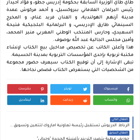
طاي طاي الوزيرة السابقة بحكومة إدريس جطو، و فؤاد أحيدار
رئيس البرلمان الفلاماني ببروكسيل، و أحمد مركوش عمدة
مدينة أرنهم الهولندية، و الفنان فريد غنام، و المخرج
السينمائي طارق الإدريسي، و البرلمانية البلجيكية فتيحة
السعيدي، وحارس المنتخب الوطني المغربي منير المحمد،
وأمين مجلس الجالية عبد الله بوصوف.
هذا وأعلن الكاتب عن تخصيص مداخيل بيع الكتاب لإنشاء
مكتبة تربوية بإحدى المؤسسات التربوية بمدينة الحسيمة.
تبقى الإشارة إلى أن توقيع الكتاب سيعرف حضور مجموعة
من الشخصيات التي يستعرض الكتاب قصص نجاحها.
فيسبوك
تويتر
بنترست
واتساب
ريدايت
لينكدين
المقال التالي
الرباط: الدريوش تستقبل رئيسة تعاونية اماروك لثتمين وتسويق الاسماك بالأقاليم الجنوبية للمملكة
المقال السابق
جوزيف عطية يتصدر التريند بأغنيته الجديدة "وحداني"