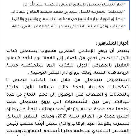
الدار البيضاء تحتضن الإطلاق الرسمي لجمعية عبد الله زكي
المنظمة المغربية للنقل السياحي تعقد جمعها العام واللقاء الوطني لمهنيي القطاع بالدار البيضاء: محطة مؤسساتية لتقوية الحوار وتثمين دور النقل السياحي في التنمية
انطلاق الدورة الرابعة لمهرجان «مقامات للسماع والمديح والفن العيساوي» بالمدينة العتيقة للدار البيضاء
مدينة سونون الفرنسية تحتفي بسحر الثقافة المغربية في تظاهرة "أحاسيس المغرب"
أخبار المشاهير :
ينتظر أن يوقع الإعلامي المغربي محجوب بنسعلي كتابه
الأول "١٠ قصص نجاح، من الصفر إلى القمة" يوم الأحد 5 يونيو
المقبل بالمعرض الدولي للكتاب الذي ستحتضنه مدينة
الرباط هذه السنة، وذلك برواق دار النشر التوحيدي.
ويستعرض بنسعلي من خلال هذا الكتاب قصص ١٠
شخصيات مغربية ناجحة كانت بداياتها الأولى مليئة
بالتحديات و الصعاب قبل الوصول إلى قمم النجاح في عدة
مجالات، ومن بين الشخصيات التي يروي بنسعلي قصة
نجاحها مجد عمدة مدينة روتردام أحمد بوطالب الحائز على حائزة
أحسن عمدة في العالم سنة 2021، وكذلك السفير السابق
للمغرب بهولندا عبد الوهاب والذي شغل أيضًا منصب رئيس
المحلس التنفيذي لمنظمة حظر الأسلحة الكيماوية، ونجيمة