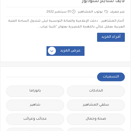
لايف ستايلز ستوديوز
غير معرف
يوتوب المشاهير
01 سبتمبر 2022
أخبار المشاهير : دخلت الإعلامية والفنانة التونسية ليلى شندول الساحة الفنية
العربية بعمل غنائي باللهجة المصرية بعنوان "كتبنا غياب...
أقراء المزيد
عرض المزيد
التسميات
الحادكات
بانوراما
سلفي المشاهير
شاهير
صحة وجمال
عجائب وغرائب