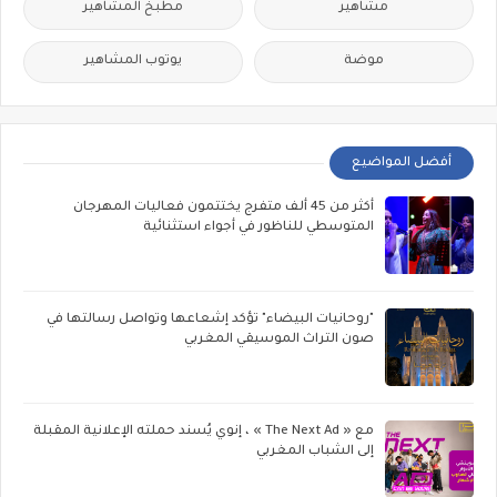
مشاهير
مطبخ المشاهير
موضة
يوتوب المشاهير
أفضل المواضيع
أكثر من 45 ألف متفرج يختتمون فعاليات المهرجان
المتوسطي للناظور في أجواء استثنائية
"روحانيات البيضاء" تؤكد إشعاعها وتواصل رسالتها في
صون التراث الموسيقي المغربي
مع « The Next Ad » ، إنوي يُسند حملته الإعلانية المقبلة
إلى الشباب المغربي