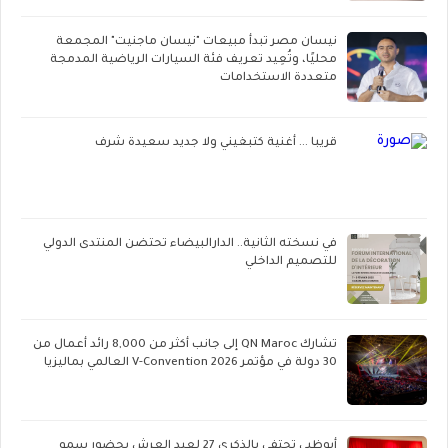
نيسان مصر تبدأ مبيعات "نيسان ماجنيت" المجمعة
محليًا، وتُعِيد تعريف فئة السيارات الرياضية المدمجة
متعددة الاستخدامات
قريبا ... أغنية كتبغيني ولا جديد سعيدة شرف
في نسخته الثانية.. الدارالبيضاء تحتضن المنتدى الدولي
للتصميم الداخلي
تشارك QN Maroc إلى جانب أكثر من 8,000 رائد أعمال من
30 دولة في مؤتمر V-Convention 2026 العالمي بماليزيا
أبوظبي تحتفي بالذكرى 27 لعيد العرش بحضور سمو