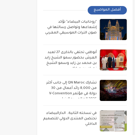
أفضل المواضيع
"روحانيات البيضاء" تؤكد
إشعاعها وتواصل رسالتها في
صون التراث الموسيقي المغربي
أبوظبي تحتفي بالذكرى 27 لعيد
العرش بحضور سمو الشيخ زايد
بن محمد بن زايد وسمو الشيخ
نهيان بن مبارك
تشارك QN Maroc إلى جانب أكثر
من 8,000 رائد أعمال من 30
دولة في مؤتمر V-Convention
2026 العالمي بماليزيا
في نسخته الثانية.. الدارالبيضاء
تحتضن المنتدى الدولي للتصميم
الداخلي