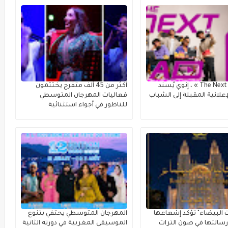
مع « The Next Ad » ، إنوي يُسند
أكثر من 45 ألف متفرج يختتمون
علانية المقبلة إلى الشباب
فعاليات المهرجان المتوسطي
للناظور في أجواء استثنائية
ت البيضاء" تؤكد إشعاعها
المهرجان المتوسطي يحتفي بتنوع
سالتها في صون التراث
الموسيقى المغربية في دورته الثانية