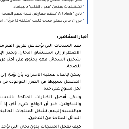
الدار البيضاء تحتفي بإيقاعات الأجداد: انطلاق الدورة 14 لمهرجان "نجوم كناوة" بحضور جماهيري غفي
تشكيليات يفتحن "عيون القلب" بالبيضاء
نادي " Artbladi "ينظم معارض فنية لدعم الصحة النفسية
مروان حاجي يطلق فيديو كليب "مملكة 12 قرنًا".. احتفاء بصري وموسيقى بتراث المغرب العريق
أخبار المشاهير :
تعد المنتجات التي تؤخذ عن طريق الفم مصد
الاضطرار إلى استنشاق الدخان. وتجدر الإ
للصحة.
يمكن لإلغاء عملية الاحتراق، يأن تؤدي إل
المحتمل تسببها في الضرر الموجودة في د
لكل منتوج على حدة.
ويبقى أفضل الخيارات المتاحة بالنسب
والنيكوتين. غير أن الواقع شيء آخر، إذ
فبالنسبة إليهم، تشكل المنتجات الخالية 
البدائل المتاحة عن التدخين.
كيف تعمل المنتجات بدون دخان التي تؤخذ 