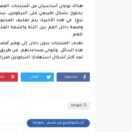
هناك نوعان أساسيان من المنتجات الفموي
يحتوي بشكل طبيعي على النيكوتين، بينما
تبغ). في هذه الأخيرة، يتم تغليف المحت
وضعه داخل الفم بين اللثة والشفة العلي
للفم.
تهدف المنتجات بدون دخان إلى توفير أفض
هذه البدائل. وتتوخى مساعدتهم، عن طريق ال
تعد أكثر أشكال استهلاك النيكوتين ضررا.
فيسبوك
تويتر
بنت
بانوراما
أخر المواضيع من قسم : بانوراما