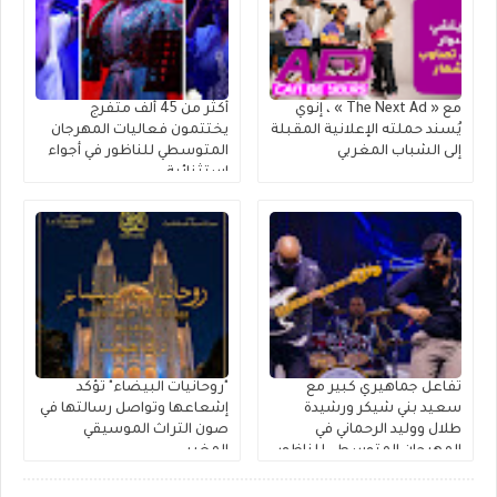
مع « The Next Ad » ، إنوي
أكثر من 45 ألف متفرج
يُسند حملته الإعلانية المقبلة
يختتمون فعاليات المهرجان
إلى الشباب المغربي
المتوسطي للناظور في أجواء
استثنائية
تفاعل جماهيري كبير مع
"روحانيات البيضاء" تؤكد
سعيد بني شيكر ورشيدة
إشعاعها وتواصل رسالتها في
طلال ووليد الرحماني في
صون التراث الموسيقي
المهرجان المتوسطي للناظور
المغربي