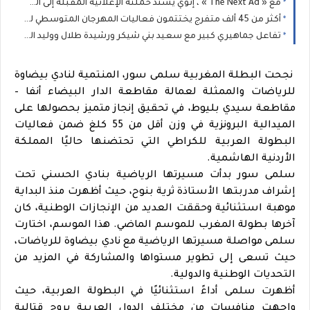
مع « The Next Ad » ، إنوي يُسند حملته الإعلانية المقبلة إلى الشباب المغربي
أكثر من 45 ألف متفرج يختتمون فعاليات المهرجان المتوسطي للناظور في أجواء استثنائية
تفاعل جماهيري كبير مع سعيد بني شيكر ورشيدة طلال ووليد الرحماني في المهرجان المتوسطي للناظور
نجحت البطلة المغربية سلمى سور، المنتمية لنادي بيضاوة
للرياضات والممثلة لعمالة مقاطعة الدار البيضاء أنفا –
مقاطعة سيدي بليوط، في تحقيق إنجاز متميز بحصولها على
الميدالية البرونزية في وزن أقل من 55 كلغ ضمن فعاليات
البطولة العربية للكراطي التي تحتضنها حاليًا المملكة
الأردنية الهاشمية.
سلمى سور بدأت مسيرتها الرياضية بنادي الحسني تحت
إشراف مدربتها الأستاذة ثرية بنوح، حيث أظهرت منذ البداية
موهبة استثنائية وحققت العديد من الإنجازات الوطنية، كان
آخرها بطولة المغرب للموسم الماضي. هذا الموسم، اختارت
سلمى مواصلة مسيرتها الرياضية مع نادي بيضاوة للرياضات،
حيث تسعى إلى تطوير مستواها والمشاركة في المزيد من
التحديات الوطنية والدولية.
أظهرت سلمى أداءً استثنائيًا في البطولة العربية، حيث
واجهت منافسات من مختلف الدول العربية بروح قتالية