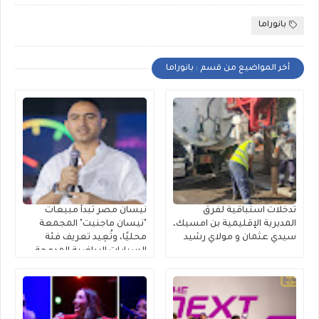
بانوراما
أخر المواضيع من قسم : بانوراما
تدخلات استباقية لفرق
نيسان مصر تبدأ مبيعات
المديرية الإقليمية بن امسيك،
"نيسان ماجنيت" المجمعة
سيدي عثمان و مولاي رشيد
محليًا، وتُعِيد تعريف فئة
السيارات الرياضية المدمجة
متعددة الاستخدامات