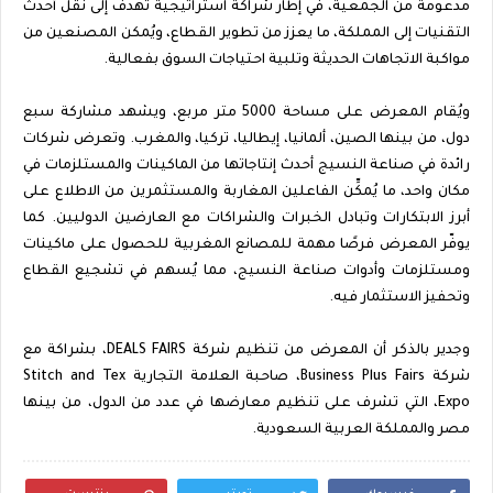
مدعومة من الجمعية، في إطار شراكة استراتيجية تهدف إلى نقل أحدث
التقنيات إلى المملكة، ما يعزز من تطوير القطاع، ويُمكن المصنعين من
مواكبة الاتجاهات الحديثة وتلبية احتياجات السوق بفعالية.
ويُقام المعرض على مساحة 5000 متر مربع، ويشهد مشاركة سبع
دول، من بينها الصين، ألمانيا، إيطاليا، تركيا، والمغرب. وتعرض شركات
رائدة في صناعة النسيج أحدث إنتاجاتها من الماكينات والمستلزمات في
مكان واحد، ما يُمكِّن الفاعلين المغاربة والمستثمرين من الاطلاع على
أبرز الابتكارات وتبادل الخبرات والشراكات مع العارضين الدوليين. كما
يوفّر المعرض فرصًا مهمة للمصانع المغربية للحصول على ماكينات
ومستلزمات وأدوات صناعة النسيج، مما يُسهم في تشجيع القطاع
وتحفيز الاستثمار فيه.
وجدير بالذكر أن المعرض من تنظيم شركة DEALS FAIRS، بشراكة مع
شركة Business Plus Fairs، صاحبة العلامة التجارية Stitch and Tex
Expo، التي تشرف على تنظيم معارضها في عدد من الدول، من بينها
مصر والمملكة العربية السعودية.