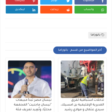
فيسبوك
تويتر
بنترست
واتساب
ريدايت
لينكدين
بانوراما
أخر المواضيع من قسم : بانوراما
تدخلات استباقية لفرق
نيسان مصر تبدأ مبيعات
المديرية الإقليمية بن امسيك،
"نيسان ماجنيت" المجمعة
سيدي عثمان و مولاي رشيد
محليًا، وتُعِيد تعريف فئة