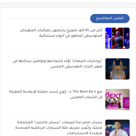
أفضل المواضيع
أكثر من 45 ألف متفرج يختتمون فعاليات المهرجان
المتوسطي للناظور في أجواء استثنائية
"روحانيات البيضاء" تؤكد إشعاعها وتواصل رسالتها في
صون التراث الموسيقي المغربي
مع « The Next Ad » ، إنوي يُسند حملته الإعلانية المقبلة
إلى الشباب المغربي
نيسان مصر تبدأ مبيعات "نيسان ماجنيت" المجمعة
محليًا، وتُعِيد تعريف فئة السيارات الرياضية المدمجة
متعددة الاستخدامات