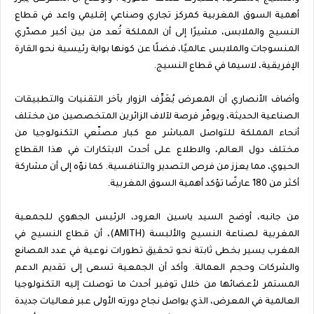
أهمية السوق المغربية كمركز تجاري وصناعي إقليمي واعد في قطاع
النسيج والملابس، مشيرًا إلى أن المملكة تُعد من بين أكبر مصدّري
المنسوجات والملابس عالميًا، فضلًا عن كونها بوابة رئيسية نحو القارة
الإفريقية، لاسيما في قطاع النسيج.
وأضاف الأنصاري أن المعرض يُعَرِّف الزوار بآخر التقنيات والتطبيقات
الصناعية الحديثة، ويوفّر فرصة لآلاف الزائرين المتخصصين من مختلف
أنحاء المملكة للتواصل المباشر مع كبار مصنّعي التكنولوجيا من
مختلف دول العالم، والاطلاع على أحدث الابتكارات في هذا القطاع
الحيوي، مما يعزز من فرص التصدير والتنافسية. كما نوّه إلى أن مشاركة
أكثر من 180 عارضًا تؤكد أهمية السوق المغربية.
من جانبه، أوضح السيد ياسين العرود، الرئيس الجهوي للجمعية
المغربية لصناعة النسيج والألبسة (AMITH)، أن قطاع النسيج في
المغرب يسير بخطى ثابتة نحو تحقيق تطورات نوعية في عدد المصانع
والشركات وحجم العمالة. وأكد أن الجمعية تسعى إلى تقديم الدعم
المستمر لأعضائها من خلال توفير أحدث ما توصلت إليه التكنولوجيا
العالمية في المعرض، الذي يواصل نجاح دورته الأولى عبر فعاليات جديدة