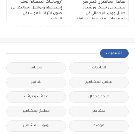
تفاعل جماهيري كبير مع
"روحانيات البيضاء" تؤكد
سعيد بني شيكر ورشيدة
إشعاعها وتواصل رسالتها في
طلال ووليد الرحماني في
صون التراث الموسيقي
المهرجان المتوسطي للناظور
المغربي
التسميات
الحادكات
بانوراما
سلفي المشاهير
شاهير
صحة وجمال
عجائب وغرائب
مشاهير
مطبخ المشاهير
موضة
يوتوب المشاهير