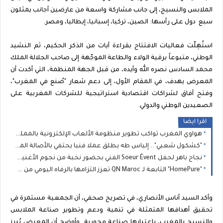
الملابس والنسيج، إلى جانب مشاركة واسعة من عارضين أجانب يمثلون
سبع دول على رأسها: الصين، تركيا، إسبانيا، إيطاليا، ومصر.
استُهِلّت فعاليات الافتتاح بقراءة آيات من الذكر الحكيم، ثم النشيد
الوطني، متبوعاً برقية الولاء والطاعة الموجّهة إلى صاحب الجلالة الملك
محمد السادس نصره الله وأيده، من قبل الجهة المنظمة، التي أكدت أن
المعرض يهدف، في المقام الأول، إلى دعم شعار "صُنع في المغرب"،
وفتح آفاق لشراكات اقتصادية استراتيجية للشركات المغربية على
الصعيدين الوطني والدولي.
اقرا ايضا
هواوي المغرب تواكب تطوير منظومة الألعاب الإلكترونية بالمملكة بمناسبة Morocco Gaming Expo 2026
"كشكول شعبي".. إلياس طه يطلق عملا فنيا يحتفي بالأصالة المغربية
نجاح باهر لحفل Soeur Évent الفني بحضور نخبة من نجوم الأغنية المغربية بفرنسا
"HomePure" التابعة لـ QN Maroc تعزز التزامها بالرفاه اليومي من خلال حلول متقدمة لتنقية المياه
وأكد السيد أناس الأنصاري، في تصريح صحفي، أن الجمعية مستمرة في
تحقيق أهدافها المتمثلة في تنمية ودعم وتطوير صناعة الملابس
والنسيج بالمغرب، باعتبارها صناعة محورية. وأوضح أن المعرض يُبرز