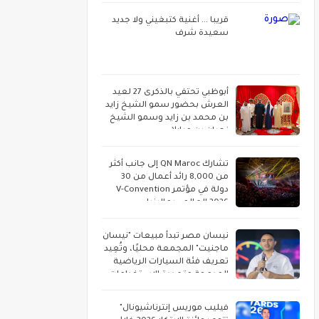
قريبا ... أغنية كتبغيني ولا جديد
سعيدة شرف
أبوظبي تحتفي بالذكرى 27 لعيد
العرش بحضور سمو الشيخ زايد
بن محمد بن زايد وسمو الشيخ
نهيان بن مبارك
تشارك QN Maroc إلى جانب أكثر
من 8,000 رائد أعمال من 30
دولة في مؤتمر V-Convention
2026 العالمي بماليزيا
نيسان مصر تبدأ مبيعات "نيسان
ماجنيت" المجمعة محليًا، وتُعِيد
تعريف فئة السيارات الرياضية
المدمجة متعددة الاستخدامات
فيليب موريس إنترناشيونال"