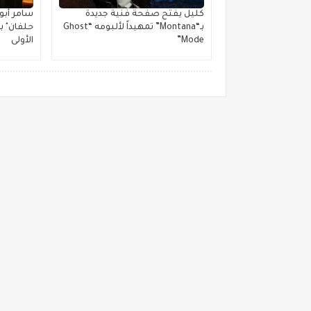
كليل يفتح صفحة فنية جديدة
بـ“Montana” تمهيداً لألبومه “Ghost
حلفان" ب
Mode”
الأولى