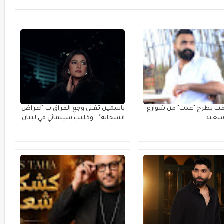
فت يطرح "عدت" من شوارع
ياسمين تغني وجع الفراق ب "أعراض
رسعيد
انسحابه".. وكليب سينمائي في لبنان