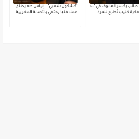
سامر أبو طالب يكسر المألوف في "١٠٠
"كشكول شعبي".. إلياس طه يطلق
فكرة كليب تُطرح للمرة
عملا فنيا يحتفي بالأصالة المغربية