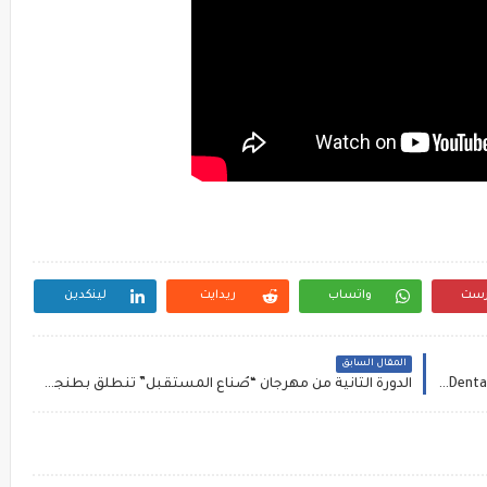
رست
واتساب
ريدايت
لينكدين
المقال السابق
التميز العلمي عنوان بارز للدورة السابعة من “Morocco Dental Expo” بحضور أسماء دولية مرجعية
الدورة الثانية من مهرجان “صُنّاع المستقبل” تنطلق بطنجة منتصف ماي