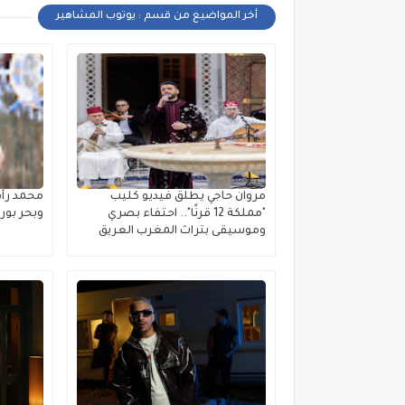
أخر المواضيع من قسم : يوتوب المشاهير
مروان حاجي يطلق فيديو كليب
محمد رأ
"مملكة 12 قرنًا".. احتفاء بصري
وبحر بو
وموسيقى بتراث المغرب العريق