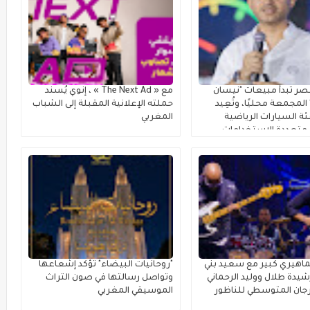
ر تبدأ مبيعات "نيسان
مع « The Next Ad » ، إنوي يُسند
لمجمعة محليًا، وتُعِيد
حملته الإعلانية المقبلة إلى الشباب
ة السيارات الرياضية
المغربي
متعددة الاستخدامات
اهيري كبير مع سعيد بني
"روحانيات البيضاء" تؤكد إشعاعها
يدة طلال ووليد الرحماني
وتواصل رسالتها في صون التراث
جان المتوسطي للناظور
الموسيقي المغربي