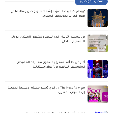
أفضل المواضيع
"روحانيات البيضاء" تؤكد إشعاعها وتواصل رسالتها في
صون التراث الموسيقي المغربي
في نسخته الثانية.. الدارالبيضاء تحتضن المنتدى الدولي
للتصميم الداخلي
أكثر من 45 ألف متفرج يختتمون فعاليات المهرجان
المتوسطي للناظور في أجواء استثنائية
مع « The Next Ad » ، إنوي يُسند حملته الإعلانية المقبلة
إلى الشباب المغربي