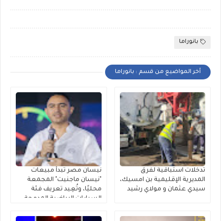
بانوراما
أخر المواضيع من قسم : بانوراما
تدخلات استباقية لفرق
نيسان مصر تبدأ مبيعات
المديرية الإقليمية بن امسيك،
"نيسان ماجنيت" المجمعة
سيدي عثمان و مولاي رشيد
محليًا، وتُعِيد تعريف فئة
السيارات الرياضية المدمجة
متعددة الاستخدامات