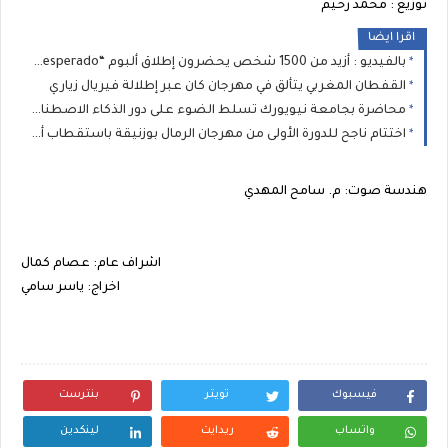
توزيع : محمد رحيم
اقرا ايضا
بالفيديو : أزيد من 1500 شخص يحضرون إطلاق ألبوم “Desperado” لـ STORMY
القفطان المغربي يتألق في مهرجان كان عبر إطلالة فيريال زياري
محاضرة بجامعة نيويورك تسلط الضوء على دور الذكاء الاصطناعي في نشر الكراهية
اختتام ناجح للدورة الأولى من مهرجان الرمال بوزنيقة باستقطاب أزيد من 80 ألف متفرج خلال يومين
هندسة صوت: م. سامح المهدي
اشراف عام: عصام كمال
اخراج: ياسر سامي
فيسبوك
تويتر
بنترست
واتساب
ريدايت
لينكدين