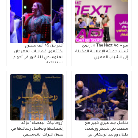
مع « The Next Ad » ، إنوي
أكثر من 45 ألف متفرج
يُسند حملته الإعلانية المقبلة
يختتمون فعاليات المهرجان
إلى الشباب المغربي
المتوسطي للناظور في أجواء
استثنائية
تفاعل جماهيري كبير مع
"روحانيات البيضاء" تؤكد
سعيد بني شيكر ورشيدة
إشعاعها وتواصل رسالتها في
طلال ووليد الرحماني في
صون التراث الموسيقي