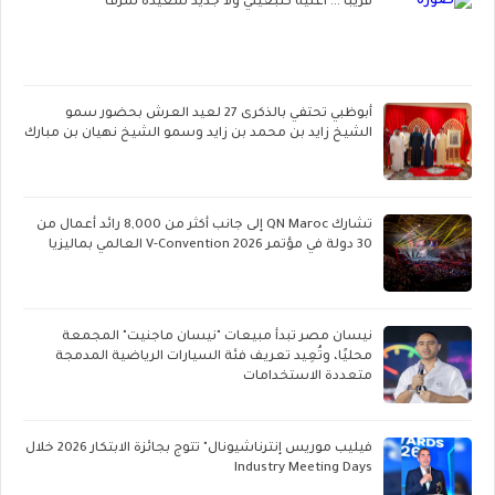
قريبا ... أغنية كتبغيني ولا جديد سعيدة شرف
أبوظبي تحتفي بالذكرى 27 لعيد العرش بحضور سمو
الشيخ زايد بن محمد بن زايد وسمو الشيخ نهيان بن مبارك
تشارك QN Maroc إلى جانب أكثر من 8,000 رائد أعمال من
30 دولة في مؤتمر V-Convention 2026 العالمي بماليزيا
نيسان مصر تبدأ مبيعات "نيسان ماجنيت" المجمعة
محليًا، وتُعِيد تعريف فئة السيارات الرياضية المدمجة
متعددة الاستخدامات
فيليب موريس إنترناشيونال" تتوج بجائزة الابتكار 2026 خلال
Industry Meeting Days