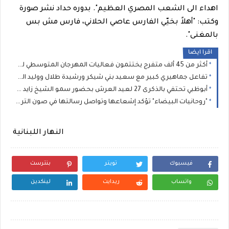
اهداء الى الشعب المصري العظيم". بدوره حداد نشر صورة
وكتب: "أهلاً بخيّي الفارس عاصي الحلاني، فارس مش بس
بالمغنى".
اقرا ايضا
أكثر من 45 ألف متفرج يختتمون فعاليات المهرجان المتوسطي للناظور في أجواء استثنائية
تفاعل جماهيري كبير مع سعيد بني شيكر ورشيدة طلال ووليد الرحماني في المهرجان المتوسطي للناظور
أبوظبي تحتفي بالذكرى 27 لعيد العرش بحضور سمو الشيخ زايد بن محمد بن زايد وسمو الشيخ نهيان بن مبارك
"روحانيات البيضاء" تؤكد إشعاعها وتواصل رسالتها في صون التراث الموسيقي المغربي
النهار اللبنانية
فيسبوك
تويتر
بنترست
واتساب
ريدايت
لينكدين