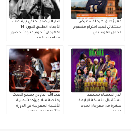
قمر يُطلق « رحلة » عرضٌ
الدار البيضاء تحتفي بإيقاعات
استثنائي يُعيد اختراع مفهوم
الأجداد: انطلاق الدورة 14
الحفل الموسيقي
لمهرجان "نجوم كناوة" بحضور
جماهيري غفير
الدار البيضاء تستعد
عبد الله الداودي يصنع الحدث
لاستقبال النسخة الرابعة
بمنصة سلا ويؤكد شعبية
عشرة من مهرجان نجوم
الأغنية المغربية في الدورة
كناوة
الـ21 لمهرجان موازين