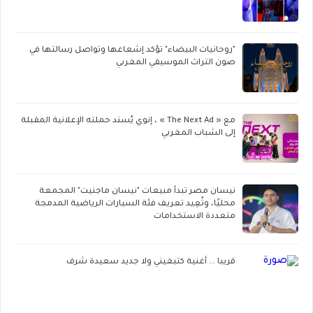
"روحانيات البيضاء" تؤكد إشعاعها وتواصل رسالتها في
صون التراث الموسيقي المغربي
مع « The Next Ad » ، إنوي يُسند حملته الإعلانية المقبلة
إلى الشباب المغربي
نيسان مصر تبدأ مبيعات "نيسان ماجنيت" المجمعة
محليًا، وتُعِيد تعريف فئة السيارات الرياضية المدمجة
متعددة الاستخدامات
قريبا ... أغنية كتبغيني ولا جديد سعيدة شرف