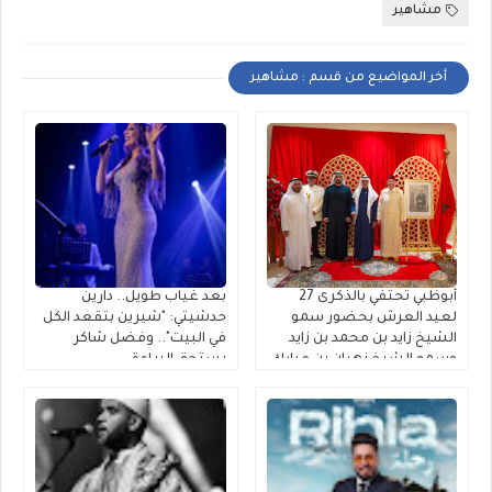
مشاهير
أخر المواضيع من قسم : مشاهير
أبوظبي تحتفي بالذكرى 27
بعد غياب طويل.. دارين
لعيد العرش بحضور سمو
حدشيتي: "شيرين بتقعد الكل
الشيخ زايد بن محمد بن زايد
في البيت".. وفضل شاكر
وسمو الشيخ نهيان بن مبارك
يستحق البراءة