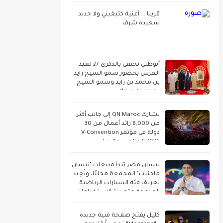
قريبا ... أغنية كتبغيني ولا جديد
سعيدة شرف
أبوظبي تحتفي بالذكرى 27 لعيد
العرش بحضور سمو الشيخ زايد
بن محمد بن زايد وسمو الشيخ
نهيان بن مبارك
تشارك QN Maroc إلى جانب أكثر
من 8,000 رائد أعمال من 30
دولة في مؤتمر V-Convention
2026 العالمي بماليزيا
نيسان مصر تبدأ مبيعات "نيسان
ماجنيت" المجمعة محليًا، وتُعِيد
تعريف فئة السيارات الرياضية
المدمجة متعددة الاستخدامات
كليل يفتح صفحة فنية جديدة