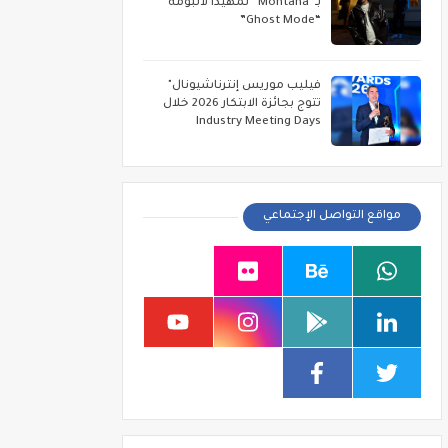
بـ“Montana” تمهيداً لألبومه
“Ghost Mode”
فيليب موريس إنترناشيونال"
تتوج بجائزة الابتكار 2026 خلال
Industry Meeting Days
مواقع التواصل الإجتماعي