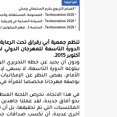
اقرا ايضا
الفيلم التربوي يكرم السليماني وعدلي
Technovation 2026 : المعلومة، المستهلك والحد من المخاطر ... المواطن في صلب السياسات الصحية
Technovation 2026 : السيادة الصحية في إفريقيا... نحو سياسات صحية تستجيب لخصوصيات القارة
Technovation 2026 : الجلسة 2 : فهم النيكوتين لتمييز الحقائق من المفاهيم الخاطئة
تنظم جمعية
أبي رقراق
تحت
الرعاي
الدورة
التاسعة
للمهرجان الدولي لف
أكتوبر 2015
.
ودون
أن يحيد
عن خطه التحريري الرئ
ببلوغه
الدورة التاسعة، لا يسعى لإ
الأمام، بغض النظر عن الإمكانيات
بوصفه مهرجانا مخصصا للمرأة في ا
في هذا الاتجاه، تحرص اللجنة الم
نحو آفاق جديدة
، لقد
عملنا جاهدين 
المكتسبات
التي تم تحقيقها، بل أن ت
أخرى عديدة،
أن تكسب صداقات جد