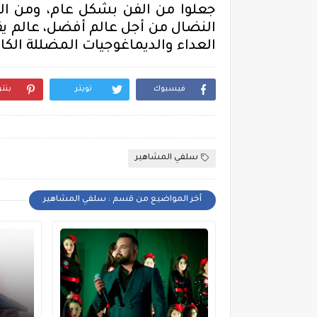
جعلوا
من
الفن بشكل عام
،
و
من
ال
النضال
من أجل عالم
أفضل، عالم
يق
ال
عداء و
الديماغوجيات المضللة
الكا
فيسبوك
تويتر
بنت
سلفي المشاهير
أخر المواضيع من قسم : سلفي المشاهير