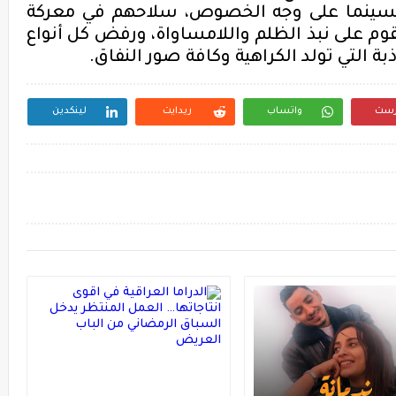
سينما
على وجه الخصوص،
سلاحهم في معركة
وم على
نبذ
الظلم واللامساواة،
ورفض كل أنواع
ذبة
التي تولد الكراهية
وكافة صور
النفاق
.
رست
واتساب
ريدايت
لينكدين