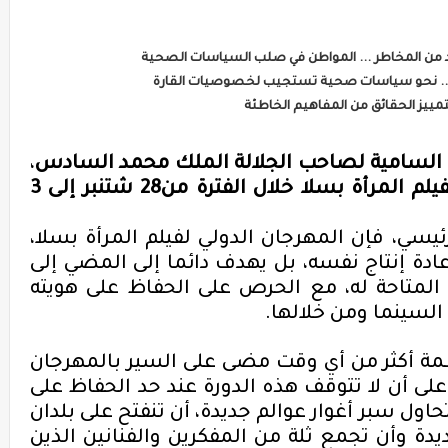
ة السامية لصاحب
الجلالة
الملك
محمد السادس
،
يلم
المرأة
بسلا
خلال الفترة
من
28
شتنبر إلى 3
يسي، فإن المهرجان الدولي لفيلم المرأة بسلا،
عادة إنتاج نفسه، بل يهدف دائما إلى المضي إلى
 المتاحة له، مع الحرص على الحفاظ على هويته
لسينما ومن خلالها
.
نظمة أكثر من أي وقت مضى على
السير بالمهرجان
على
أن
لا تتوقف
هذه الدورة عند حد الحفاظ على
حاول
سبر أغوار
عوالم جديدة،
أن تنفتح
على
بلدان
يدة
وأن تجمع
ثلة من
المفكرين
والفنانين
الذين