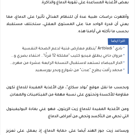
بعض الأغذية المساعدة على تقوية الدماغ والذاكرة.
وأظهرت دراسات طبية عدة أن للنظام الغذائي تأثيرا على الدماغ، مما
يعني أن قدرة الواحد منا على المستوى العقلي، ستختلف مستقبلا
بحسب ما نأكله في أيامنا هذه.
اقرا ايضا
نادي " Artbladi "ينظم معارض فنية لدعم الصحة النفسية
مروان حاجي يطلق فيديو كليب "مملكة 12 قرنًا".. احتفاء بصري وموسيقى بتراث المغرب العريق
الدار البيضاء تستعد لاستقبال النسخة الرابعة عشرة من مهرجان نجوم كناوة
محمد رأفت يطرح "عدت" من شوارع وبحر بورسعيد
وبحسب ما نقل موقع "بولد سكاي"، فإن الأغذية المفيدة للدماغ تكون
مقاومة للأكسدة وتحتوي على نسبة مهمة من الفيتامينات والمعادن.
ومن الأغذية المفيدة للدماغ زيت الزيتون، فهو غني بمادة البوليفينول
التي تحمي من التأكسد وتحمي من أمراض الدماغ.
ويساعد زيت جوز الهند أيضا على حماية الدماغ، إذ يعمل على تعزيز