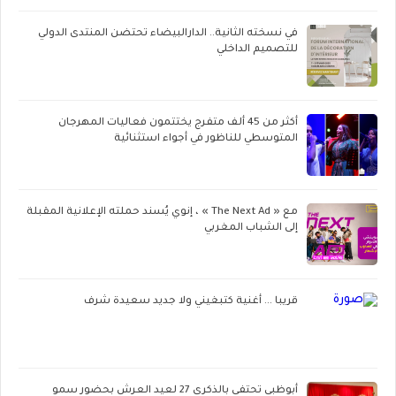
في نسخته الثانية.. الدارالبيضاء تحتضن المنتدى الدولي
للتصميم الداخلي
أكثر من 45 ألف متفرج يختتمون فعاليات المهرجان
المتوسطي للناظور في أجواء استثنائية
مع « The Next Ad » ، إنوي يُسند حملته الإعلانية المقبلة
إلى الشباب المغربي
قريبا ... أغنية كتبغيني ولا جديد سعيدة شرف
أبوظبي تحتفي بالذكرى 27 لعيد العرش بحضور سمو