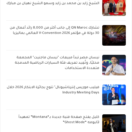
الشيخ زايد بن محمد بن زايد وسمو الشيخ نهيان بن مبارك
تشارك QN Maroc إلى جانب أكثر من 8,000 رائد أعمال من
30 دولة في مؤتمر V-Convention 2026 العالمي بماليزيا
نيسان مصر تبدأ مبيعات "نيسان ماجنيت" المجمعة
محليًا، وتُعِيد تعريف فئة السيارات الرياضية المدمجة
متعددة الاستخدامات
فيليب موريس إنترناشيونال" تتوج بجائزة الابتكار 2026 خلال
Industry Meeting Days
كليل يفتح صفحة فنية جديدة بـ“Montana” تمهيداً
لألبومه “Ghost Mode”