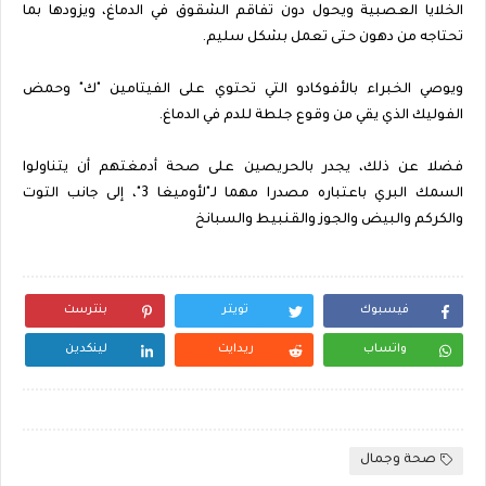
الخلايا العصبية ويحول دون تفاقم الشقوق في الدماغ، ويزودها بما
تحتاجه من دهون حتى تعمل بشكل سليم.
ويوصي الخبراء بالأفوكادو التي تحتوي على الفيتامين "ك" وحمض
الفوليك الذي يقي من وقوع جلطة للدم في الدماغ.
فضلا عن ذلك، يجدر بالحريصين على صحة أدمغتهم أن يتناولوا
السمك البري باعتباره مصدرا مهما لـ"لأوميغا 3"، إلى جانب التوت
والكركم والبيض والجوز والقنبيط والسبانخ
فيسبوك
تويتر
بنترست
واتساب
ريدايت
لينكدين
صحة وجمال