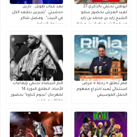
أبوظبي تحتفي بالذكرى 27
بعد غياب طويل.. دارين
لعيد العرش بحضور سمو
حدشيتي: "شيرين بتقعد الكل
الشيخ زايد بن محمد بن زايد
في البيت".. وفضل شاكر
وسمو الشيخ نهيان بن مبارك
يستحق البراءة
قمر يُطلق « رحلة » عرضٌ
الدار البيضاء تحتفي بإيقاعات
استثنائي يُعيد اختراع مفهوم
الأجداد: انطلاق الدورة 14
الحفل الموسيقي
لمهرجان "نجوم كناوة" بحضور
جماهيري غفير