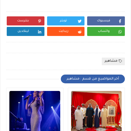
فيسبوك
تويتر
بنترست
واتساب
ريدايت
لينكدين
مشاهير
أخر المواضيع من قسم : مشاهير