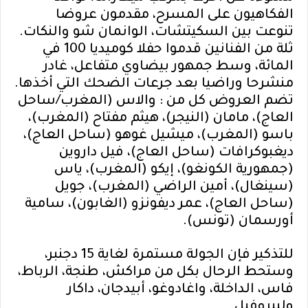
الفكاهيون على المسرح، مقدمون عروضا
تنوعت بين السكيتشات، الوانمان شو والنكات.
ثلة من الفنانين قدموا حفلا كوميديا 100 في
المائة، وسط جمهور بيضاوي متفاعل، غادر
منشرحا وراضيا بعد جرعات الضحك التي أخذها.
تضم العروض كل من : والاس (المغرب/ساحل
العاج)، مامان (النيجر)، هيثم مفتاح (المغرب)،
باسو (المغرب)، ميشيل غوهو (ساحل العاج)،
ديغبوكرافات (ساحل العاج)، فيل داروين
(جمهورية الكونغو)، إيكو (المغرب)، ياس
(سينغال)، أمين الراضي (المغرب)، جويل
(ساحل العاج)، عمر ديفونزو (الغابون)، سامية
أورسمان (تونس).
للتذكير فإن الجولة مستمرة لغاية 15 دجنبر،
وستحط الرحال بكل من مراكش، طنجة، الرباط،
فاس، الداخلة، واغادوغو، أبيدجان، داكار
وليبروفيل.