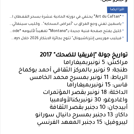
اقرا ايضا
“Art du Caftan” يحتفي في دورته الحادية عشرة بسحر القفطان المغربي وسط حضور جماهيري وفني وإعلامي كبير
ياسمين تغني وجع الفراق ب "أعراض انسحابه".. وكليب سينمائي في لبنان
كليل يفتح صفحة فنية جديدة بـ“Montana” تمهيداً لألبومه “Ghost Mode”
فيليب موريس إنترناشيونال" تتوج بجائزة الابتكار 2026 خلال Industry Meeting Days
تواريخ جولة "إفريقيا للضحك" 2017
مراكش: 5 نونبربميغاراما
طنجة: 9 نونبر بالمركز الثقافي أحمد بوكماخ
الرباط: 11 نونبر بمسرح محمد الخامس
فاس: 15 نونبربميغاراما
الداخلة: 18 نونبر بقصر المؤتمرات
واغادوغو: 30 نونبربكنالأولامبيا
أبيدجان: 10 دجنبر بقصر الثقافة
داكار: 13 دجنبر بمسرح دانيال سورانو
ليبروفيل: 15 دجنبر المعهد الفرنسي