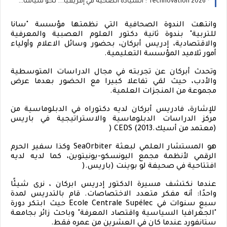
Technovation 2026 : السيادة الصحية في إفريقيا... نحو سياسات صحية تستجيب لخصوصيات القارة
وانتهت الندوة الصحافية التي نظمتها مؤسسة "سانا
للتربية" بندوة ثانية دكتور العلوم العصبية والمعرفية
والاقتصادية، إدريس أبركان، بحضور وسائل الاعلام وأولياء
أمور ثلاميد المؤسسة التعليمية
.
وتحدث أبركان عن تجربته في مجال الدراسات المتوسطية
والأدب، حيث لقي تفاعلا كبيرا مع الحضور بعدما عرض
مجموعة من المنجزات العلمية
.
للإشارة، فادريس أبركان لديه دكتوراه في الدبلوماسية من
مركز الدراسات الدبلوماسية والاستراتيجية في باريس
(معتمد من أسيك
) CEDS (2013.
هو المستشار العلمي لبعثة
SeaOrbiter
وكذا سفير الحرم
الرقمي لأنظمة مجمع اليونسكو-يونيتوين، كما لديه لديه
افتتاحية في صحيفة لو بوينت (باريس
).
عندما نكتشف مسيرة الدكتور إدريس ابركان ، نرى شيئًا
واحدًا: أنه مفكر متعدد الاختصاصات. قام بالتدريس لمدة
سبع سنوات في
Ecole Centrale Supélec
حيث ابتكر دورة
"الجغرافيا السياسية واقتصاد المعرفة" وباحث زائر بجامعة
ستانفورد عندما كان في العشرين من عمره فقط
.