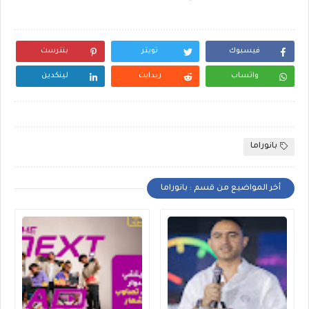
فيسبوك
تويتر
بنترست
واتساب
ريدايت
لينكدين
بانوراما
أخر المواضيع من قسم : بانوراما