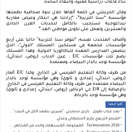
بناء قاعات دراسية مميزة، وانتقاء أساتذة
.
وقال الحريشي في كلمة ألقاها خلال ندوة صحافية نظمتها
مؤسسة “سنا التربية”، “إرادتنا هي ابتكار وعرض مقاربة
بيداغوجية تستجيب بالكامل لتحديات القرن الحادي
والعشرين، وتعمل على تكوين مواطني الغد
”.
وأضاف المتحدث نفسه، “تتوفر سنا للتربية'' حاليا على أربع
مؤسسات مجمعة في مسلكين :المسلك ‘الدولي’، الذي
يتضمن المدارس المعدة للباكالوريا الدولية. وهذا المسلك
يضم ثلث مؤسسات
: EIC
عين الدياب (روض، ابتدائي)،
مؤسسة توجد بالدار البيضاء، ومعتمدة
من طرف وكالة التعليم الفرنسي في الخارج. وكذا
EIC
ألماز
(روض، ابتدائي، إعدادي و ثانوي) وهي مؤسسة توجد بالدار
البيضاء معتمدة من طرف وكالة التعليم الفرنسي في الخارج.
بالإضافة إلى
EIR
حي الرياض (روض، ابتدائي، إعدادي و ثانوي)
وهي مؤسسة توجد بالرباط
.
اقرا ايضا
بعد غياب طويل.. دارين حدشيتي: "شيرين بتقعد الكل في البيت".. وفضل شاكر يستحق البراءة
الفيلم التربوي يكرم السليماني وعدلي
Technovation 2026 : المعلومة، المستهلك والحد من المخاطر ... المواطن في صلب السياسات الصحية