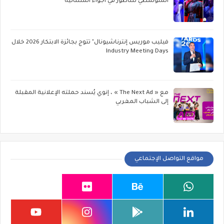
المتوسطي للناظور في أجواء استثنائية
فيليب موريس إنترناشيونال" تتوج بجائزة الابتكار 2026 خلال
Industry Meeting Days
مع « The Next Ad » ، إنوي يُسند حملته الإعلانية المقبلة
إلى الشباب المغربي
مواقع التواصل الإجتماعي