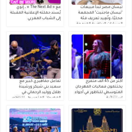
نيسان مصر تبدأ مبيعات
مع « The Next Ad » ، إنوي
"نيسان ماجنيت" المجمعة
يُسند حملته الإعلانية المقبلة
محليًا، وتُعِيد تعريف فئة
إلى الشباب المغربي
السيارات الرياضية المدمجة
متعددة الاستخدامات
أكثر من 45 ألف متفرج
تفاعل جماهيري كبير مع
يختتمون فعاليات المهرجان
سعيد بني شيكر ورشيدة
المتوسطي للناظور في أجواء
طلال ووليد الرحماني في
استثنائية
المهرجان المتوسطي للناظور