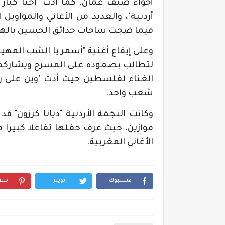
أجواء صيف عمان، كما أدت "احنا كبار ال
أردنية"، والعديد من الأغاني والمواو
فيما ضجت ساحات حدائق الحسين بالهتاف
وعلى إيقاع أغنية "أسمر يا الشب المه
لتطالب بصعوده على المسرح ويشاركها
الغناء لفلسطين حيث أدت "وين على رام
شعب واحد
.
وكانت النجمة الأردنية "ديانا كرزون" ق
موازين، حيث عرف حفلها تفاعلا كبيرا
الأغاني المغربية
.
فيسبوك
تويتر
بنت