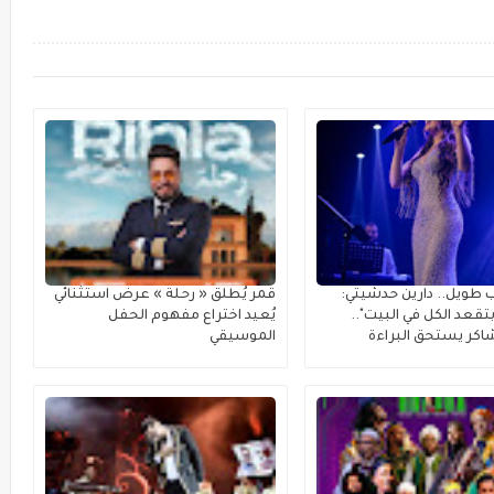
 طويل.. دارين حدشيتي:
قمر يُطلق « رحلة » عرضٌ استثنائي
تقعد الكل في البيت"..
يُعيد اختراع مفهوم الحفل
كر يستحق البراءة
الموسيقي