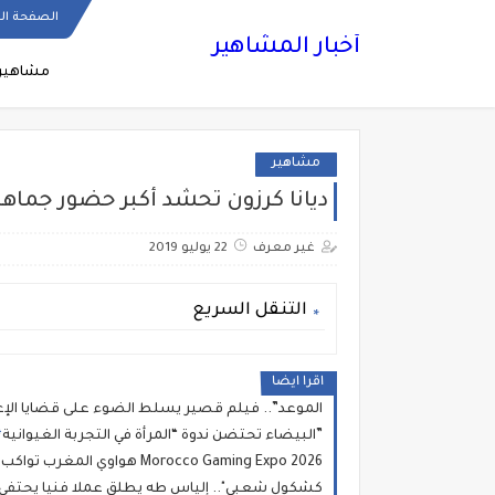
الصفحة ال
أخبار المشاهير
مشاهير
مشاهير
ديانا كرزون تحشد أكبر حضور جماه
غير معرف
22 يوليو 2019
التنقل السريع
اقرا ايضا
الموعد”.. فيلم قصير يسلط الضوء على قضايا الإعا
البيضاء تحتضن ندوة “المرأة في التجربة الغيوانية”
هواوي المغرب تواكب تطوير منظومة الألعاب الإلكترونية بالمملكة بمناسبة Morocco Gaming Expo 2026
"كشكول شعبي".. إلياس طه يطلق عملا فنيا يحتفي ب