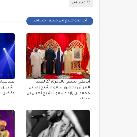
مشاهير
أخر المواضيع من قسم : مشاهير
أبوظبي تحتفي بالذكرى 27 لعيد
بعد غياب
العرش بحضور سمو الشيخ زايد بن
"شيرين ب
محمد بن زايد وسمو الشيخ نهيان بن
وفضل شا
مبارك