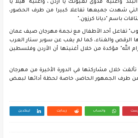
بلد" وأغنية "فدوى لعيونك يا أردن"، وأغنية "هيلا يا
يل التي شهدت جميعها تفاعلا كبيرا من طرف الحضور،
ات باسم "ديانا كرزون
.
"
يوب" تفاعل أحد الأطفال مع نجمة مهرجان صيف عمان
 الرقص والغناء، كما لم يغب عن سوبر ستار العرب
 الله" مؤكدة من خلال أغنيتها أن الأردن وفلسطين
د تألقت خلال مشاركتها في الدورة الأخيرة من مهرجان
 من طرف الجمهور الحاضر، خاصة لحظة أدائها لبعض
رست
واتساب
ريدايت
لينكدين