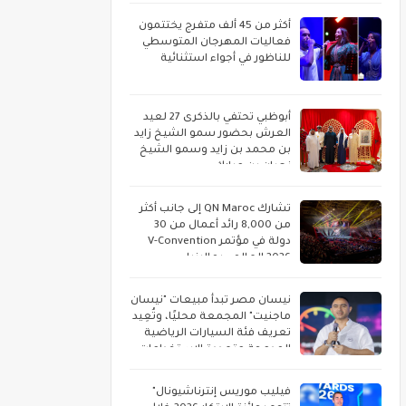
أكثر من 45 ألف متفرج يختتمون
فعاليات المهرجان المتوسطي
للناظور في أجواء استثنائية
أبوظبي تحتفي بالذكرى 27 لعيد
العرش بحضور سمو الشيخ زايد
بن محمد بن زايد وسمو الشيخ
نهيان بن مبارك
تشارك QN Maroc إلى جانب أكثر
من 8,000 رائد أعمال من 30
دولة في مؤتمر V-Convention
2026 العالمي بماليزيا
نيسان مصر تبدأ مبيعات "نيسان
ماجنيت" المجمعة محليًا، وتُعِيد
تعريف فئة السيارات الرياضية
المدمجة متعددة الاستخدامات
فيليب موريس إنترناشيونال"