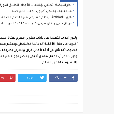
الدار البيضاء تحتفي بإيقاعات الأجداد: انطلاق الدورة 14 لمهرجان "نجوم كناوة" بحضور جماهيري غفي
تشكيليات يفتحن "عيون القلب" بالبيضاء
نادي " Artbladi "ينظم معارض فنية لدعم الصحة النفسية
مروان حاجي يطلق فيديو كليب "مملكة 12 قرنًا".. احتفاء بصري وموسيقى بتراث المغرب العريق
وتدور أحداث الأغنية عن شاب مغربي مغرم بفتاة جميلة
أخبرها من خلال الأغنية أنه دائما كونيكطي،ويعتبر مه
خصوصا أنه تألق في أدائه لأغاني الراي والغربي بطريقة 
جدير بالذكر أن الفنان مهدي أجيمي يحضر لجولة فنية بالد
والتعريف بها عبر العالم.
فيسبوك
تويتر
بنت