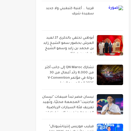
قريبا ... أغنية كتبغيني ولا جديد
سعيدة شرف
أبوظبي تحتفي بالذكرى 27 لعيد
العرش بحضور سمو الشيخ زايد
بن محمد بن زايد وسمو الشيخ
نهيان بن مبارك
تشارك QN Maroc إلى جانب أكثر
من 8,000 رائد أعمال من 30
دولة في مؤتمر V-Convention
2026 العالمي بماليزيا
نيسان مصر تبدأ مبيعات "نيسان
ماجنيت" المجمعة محليًا، وتُعِيد
تعريف فئة السيارات الرياضية
المدمجة متعددة الاستخدامات
فيليب موريس إنترناشيونال"