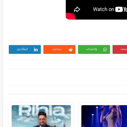
رست
واتساب
ريدايت
لينكدين