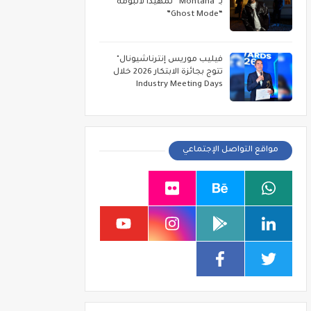
بـ“Montana” تمهيداً لألبومه
“Ghost Mode”
فيليب موريس إنترناشيونال"
تتوج بجائزة الابتكار 2026 خلال
Industry Meeting Days
مواقع التواصل الإجتماعي