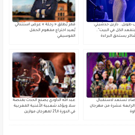
 طويل.. دارين حدشيتي:
قمر يُطلق « رحلة » عرضٌ استثنائي
تقعد الكل في البيت"..
يُعيد اختراع مفهوم الحفل
كر يستحق البراءة
الموسيقي
بيضاء تستعد لاستقبال
عبد الله الداودي يصنع الحدث بمنصة
لرابعة عشرة من مهرجان
سلا ويؤكد شعبية الأغنية المغربية
وة
في الدورة الـ21 لمهرجان موازين