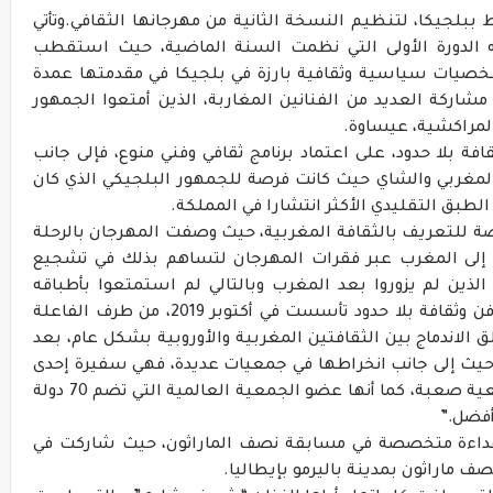
ببلجيكا، لتنظيم النسخة الثانية من مهرجانها الثقافي.وتأتي
ه الدورة الأولى التي نظمت السنة الماضية، حيث استقطب
شخصيات سياسية وثقافية بارزة في بلجيكا في مقدمتها عمدة
لنسخة الأولى مشاركة العديد من الفنانين المغاربة، الذين أمتعوا الجمهور
المراكشية، عيساوة.
بلا حدود، على اعتماد برنامج ثقافي وفني منوع، فإلى جانب
مغربي والشاي حيث كانت فرصة للجمهور البلجيكي الذي كان
الطبق التقليدي الأكثر انتشارا في المملكة.
ة للتعريف بالثقافة المغربية، حيث وصفت المهرجان بالرحلة
ي إلى المغرب عبر فقرات المهرجان لتساهم بذلك في تشجيع
لذين لم يزوروا بعد المغرب وبالتالي لم استمتعوا بأطباقه
الغنية وتراثه الثقافي والفني.يذكر أن جمعية فن وثقافة بلا حدود تأسست في أكتوبر 2019، من طرف الفاعلة
لاندماج بين الثقافتين المغربية والأوروبية بشكل عام، بعد
حيث إلى جانب انخراطها في جمعيات عديدة، فهي سفيرة إحدى
الجمعيات التي تنشط لفائدة الأطفال في وضعية صعبة، كما أنها عضو الجمعية العالمية التي تضم 70 دولة
أفضل.”
عداءة متخصصة في مسابقة نصف الماراثون، حيث شاركت في
 ماراثون بمدينة باليرمو بإيطاليا.