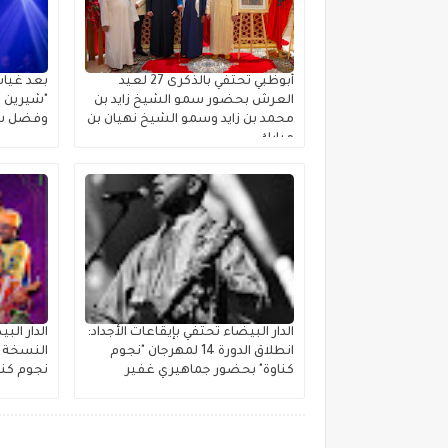
أبوظبي تحتفي بالذكرى 27 لعيد
بعد غياب
العرش بحضور سمو الشيخ زايد بن
"شيرين ب
محمد بن زايد وسمو الشيخ نهيان بن
وفضل شا
مبارك
الدار البيضاء تحتفي بإيقاعات الأجداد:
الدار ال
انطلاق الدورة 14 لمهرجان "نجوم
النسخة ا
كناوة" بحضور جماهيري غفير
نجوم كنا