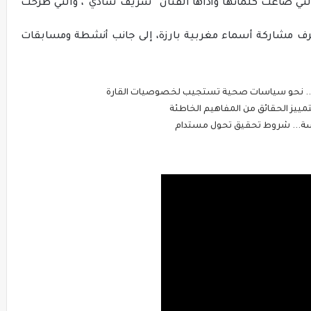
 التي صاغت كلماتها وأداها الفنان “شريف شادي”، والتي طرحت
عرف مشاركة أسماء مغربية بارزة، إلى جانب أنشطة ومسابقات