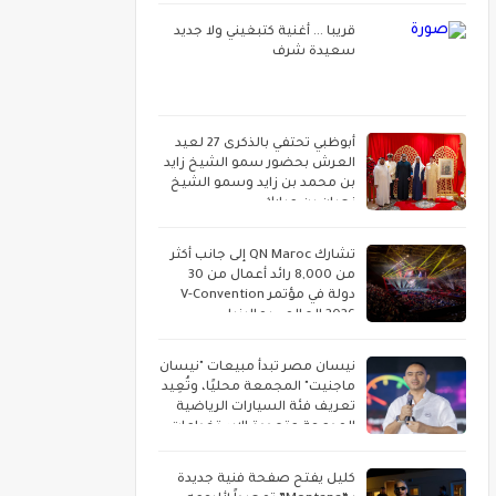
قريبا ... أغنية كتبغيني ولا جديد
سعيدة شرف
أبوظبي تحتفي بالذكرى 27 لعيد
العرش بحضور سمو الشيخ زايد
بن محمد بن زايد وسمو الشيخ
نهيان بن مبارك
تشارك QN Maroc إلى جانب أكثر
من 8,000 رائد أعمال من 30
دولة في مؤتمر V-Convention
2026 العالمي بماليزيا
نيسان مصر تبدأ مبيعات "نيسان
ماجنيت" المجمعة محليًا، وتُعِيد
تعريف فئة السيارات الرياضية
المدمجة متعددة الاستخدامات
كليل يفتح صفحة فنية جديدة