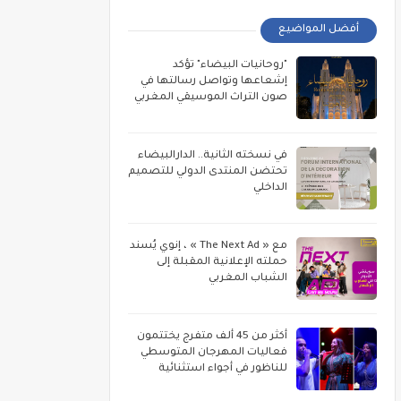
أفضل المواضيع
"روحانيات البيضاء" تؤكد
إشعاعها وتواصل رسالتها في
صون التراث الموسيقي المغربي
في نسخته الثانية.. الدارالبيضاء
تحتضن المنتدى الدولي للتصميم
الداخلي
مع « The Next Ad » ، إنوي يُسند
حملته الإعلانية المقبلة إلى
الشباب المغربي
أكثر من 45 ألف متفرج يختتمون
فعاليات المهرجان المتوسطي
للناظور في أجواء استثنائية