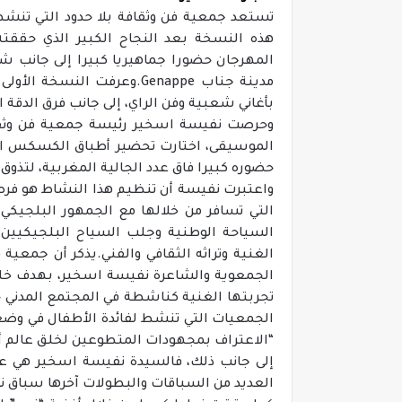
تستعد جمعية فن وثقافة بلا حدود التي تنشط 
هذه النسخة بعد النجاح الكبير الذي حققت
المهرجان حضورا جماهيريا كبيرا إلى جانب 
مدينة جناب Genappe.وعرفت ا
بأغاني شعبية وفن الراي، إلى جانب فرق الدقة 
وحرصت نفيسة اسخير رئيسة جمعية فن وثقافة 
الموسيقى، اختارت تحضير أطباق الكسكس ال
حضوره كبيرا فاق عدد الجالية المغربية، لتذوق 
واعتبرت نفيسة أن تنظيم هذا النشاط هو فرص
التي تسافر من خلالها مع الجمهور البلجيك
السياحة الوطنية وجلب السياح البلجيكيين ا
الجمعوية والشاعرة نفيسة اسخير، بهدف خلق ا
تجربتها الغنية كناشطة في المجتمع المدني 
“الاعتراف بمجهودات المتطوعين لخلق عالم 
إلى جانب ذلك، فالسيدة نفيسة اسخير هي 
العديد من السباقات والبطولات آخرها سباق نصف