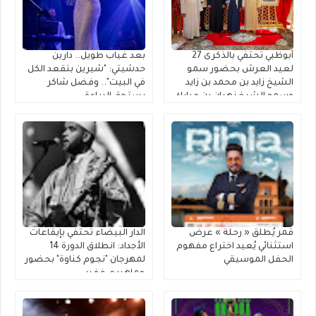
أبوظبي تحتفي بالذكرى 27
بعد غياب طويل.. دارين
لعيد العرش بحضور سمو
حدشيتي: "شيرين بتقعد الكل
الشيخ زايد بن محمد بن زايد
في البيت".. وفضل شاكر
وسمو الشيخ نهيان بن مبارك
يستحق البراءة
قمر يُطلق « رحلة » عرضٌ
الدار البيضاء تحتفي بإيقاعات
استثنائي يُعيد اختراع مفهوم
الأجداد: انطلاق الدورة 14
الحفل الموسيقي
لمهرجان "نجوم كناوة" بحضور
جماهيري غفير