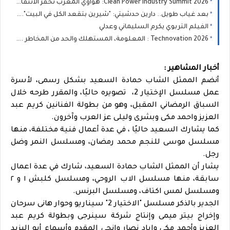
Clean Power Industry Summit 2026: هواوي المغرب تحفز الانتقال الطاقي الصناعي في المغرب
بعد غياب طويل.. دارين حدشيتي: "شيرين بتقعد الكل في البيت".. وفضل شاكر يستحق البراءة
الفيلم التربوي يكرم السليماني وعدلي
Technovation 2026 : المعلومة، المستهلك والحد من المخاطر ... المواطن في صلب السياسات الصحية
أخبار المشاهير :
أنضم الممثل الشاب حمادة السعيد بشكل رسمى، لأسرة
عمل مسلسل الإختيار 2، تصويره حاليًا، والمقرر طرحه خلال
السباق الرمضاني المقبل، وهو من بطولة الفنانين كريم عبد
العزيز واحمد مكى وبشرى وليلى عز العرب وآخرون.
كما يشارك السعيد حاليًا ، في عدة أعمال فنية مختلفة، منها
مسلسل موسى للنجم محمد رمضان، ومسلسل النمر وضل
رجل.
يشار أن الممثل الشاب حمادة السعيد، شارك في عدة اعمال
سابقة، منها مسلسل الاب الروحي، ومسلسل كلبش ١ و ٢
ومسلسل لمس اكتاف، ومسلسل البرنس.
الجدير بالذكر مسلسل "الاختيار 2" سيناريو وحوار هانى سرحان
وإخراج بيتر ميمى وإنتاج شركة سينرجى وبطولة كريم عبد
العزيز وأحمد مكى وإياد نصار وإنجى المقدم وأسماء أبو اليزيد