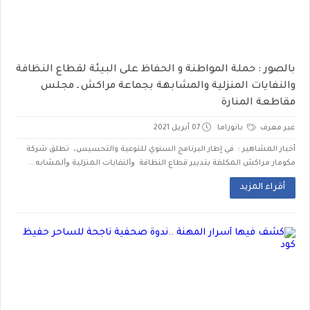
بالصور : حملة المواطنة و الحفاظ على البيئة لقطاع النظافة
والنفايات المنزلية والمشابهة بجماعة مراكش ـ مجلس
مقاطعة المنارة
غير معرف
بانوراما
07 أبريل 2021
أخبار المشاهير : في إطار البرنامج السنوي للتوعية والتحسيس، تطلق شركة
مكومار مراكش المكلفة بتدبير قطاع النظافة ﻭﺍﻟﻨﻔﺎﻳﺎﺕ المنزلية ﻭﺍلمشابه...
أقراء المزيد