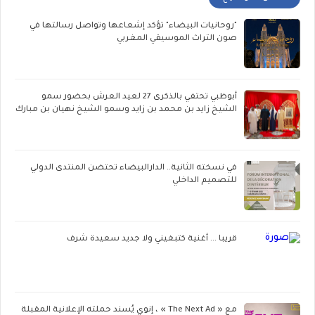
"روحانيات البيضاء" تؤكد إشعاعها وتواصل رسالتها في
صون التراث الموسيقي المغربي
أبوظبي تحتفي بالذكرى 27 لعيد العرش بحضور سمو
الشيخ زايد بن محمد بن زايد وسمو الشيخ نهيان بن مبارك
في نسخته الثانية.. الدارالبيضاء تحتضن المنتدى الدولي
للتصميم الداخلي
قريبا ... أغنية كتبغيني ولا جديد سعيدة شرف
مع « The Next Ad » ، إنوي يُسند حملته الإعلانية المقبلة