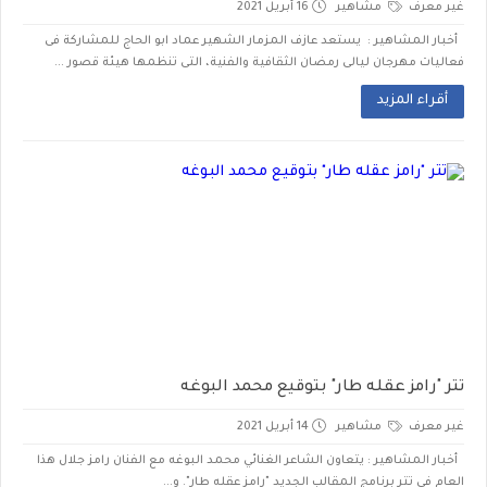
غير معرف
مشاهير
16 أبريل 2021
أخبار المشاهير : يستعد عازف المزمار الشهير عماد ابو الحاج للمشاركة فى
فعاليات مهرجان ليالى رمضان الثقافية والفنية، التى تنظمها هيئة قصور ...
أقراء المزيد
تتر "رامز عقله طار" بتوقيع محمد البوغه
غير معرف
مشاهير
14 أبريل 2021
أخبار المشاهير : يتعاون الشاعر الغنائي محمد البوغه مع الفنان رامز جلال هذا
العام في تتر برنامج المقالب الجديد "رامز عقله طار". و...