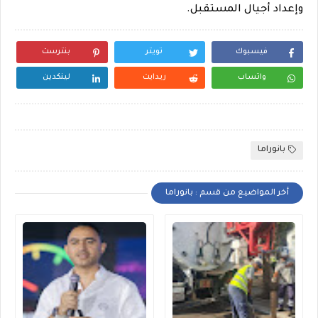
وإعداد أجيال المستقبل.
فيسبوك
تويتر
بنترست
واتساب
ريدايت
لينكدين
بانوراما
أخر المواضيع من قسم : بانوراما