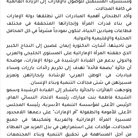
وتستشرف المستقبل للوصول بالإمارات إلى الريادة العالمية
في كافة المجالات.
وأكد الظنحاني أهمية المبادرات التي تطلقها دولة الإمارات
في بناء قدرات المرأة وإنجازاتها المتحققة في مختلف
قطاعات وميادين الحياة، لتكون نموذجاً مشرفاً في كل المحافل
المحلية والإقليمية والدولية.
من ناحيتها، أشارت الدكتورة إيمان غصين إلى النجاح الكبير
الذي حققته المرأة الإماراتية على المستوى الخليجي والعربي
والدولي بدعم من القيادة الرشيدة في دولة الإمارات، موضحة
أن جائزة "بصمة قائدة" تهدف إلى تكريم رائدات بارزات ونساء
قياديات في الوطن العربي؛ للإشادة بإنجازاتهن وتعزيز
مسيرتهن في شتى مجالات التنمية وبناء الإنسان.
وتوجهت الفائزات بالجائزة بالشكر إلى القيادة الرشيدة وسمو
الشيخة فاطمة بنت مبارك، رئيسة الاتحاد النسائي العام،
الرئيس الأعلى لمؤسسة التنمية الأسرية، رئيسة المجلس
الأعلى للأمومة والطفولة "أم الإمارات" على دعمها اللامحدود
لمسيرة المرأة الإماراتية والعربية ‏وتمكينها في جميع
المجالات، مؤكدات على استمرارهن في بذل المزيد من العطاء
من أجل المساهمة في تحقيق التنمية وبناء المجتمعات