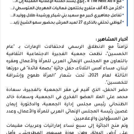
مع « The Next Ad » ، إنوي يُسند حملته الإعلانية المقبلة إلى الشباب المغربي
أكثر من 45 ألف متفرج يختتمون فعاليات المهرجان المتوسطي للناظور في أجواء استثنائية
تفاعل جماهيري كبير مع سعيد بني شيكر ورشيدة طلال ووليد الرحماني في المهرجان المتوسطي للناظور
أبوظبي تحتفي بالذكرى 27 لعيد العرش بحضور سمو الشيخ زايد بن محمد بن زايد وسمو الشيخ نهيان بن مبارك
أخبار المشاهير :
تزامناً مع الانطلاق الرسمي لاحتفالات الإمارات بـ "عام
الخمسين"، نظمت جمعية الفجيرة الاجتماعية الثقافية
بالتعاون مع المجلس الإنمائي العربي للمرأة والأعمال ومقره
لبنان، مساء أمس الثلاثاء، حفل جائزة "بصمة قائدة" في دورتها
الثالثة لعام 2021، تحت شعار "المرأة طموح وإشراقة
للخمسين".
حضر الحفل، الذي أقيم في مقر الجمعية بالفجيرة، سعادة
محمد علي الملا العضو الفخري في الجمعية، وسعادة خالد
الظنحاني رئيس مجلس إدارة الجمعية، والدكتورة إيمان
غصين رئيسة المجلس الإنمائي العربي للمرأة والأعمال، وعدد
من المسؤولين والإعلاميين.
وتم منح الجائزة إلى سبع نساء إماراتيات وعربيات مقيمات
على أرض الدولة، وهن: موزة مسعود المطروشي، وأمل