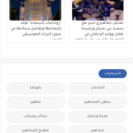
تفاعل جماهيري كبير مع
"روحانيات البيضاء" تؤكد
سعيد بني شيكر ورشيدة
إشعاعها وتواصل رسالتها في
طلال ووليد الرحماني في
صون التراث الموسيقي
المهرجان المتوسطي للناظور
المغربي
التسميات
الحادكات
بانوراما
سلفي المشاهير
شاهير
صحة وجمال
عجائب وغرائب
مشاهير
مطبخ المشاهير