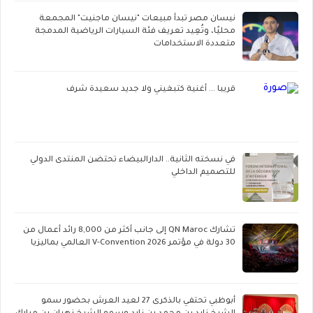
نيسان مصر تبدأ مبيعات "نيسان ماجنيت" المجمعة
محليًا، وتُعِيد تعريف فئة السيارات الرياضية المدمجة
متعددة الاستخدامات
قريبا ... أغنية كتبغيني ولا جديد سعيدة شرف
في نسخته الثانية.. الدارالبيضاء تحتضن المنتدى الدولي
للتصميم الداخلي
تشارك QN Maroc إلى جانب أكثر من 8,000 رائد أعمال من
30 دولة في مؤتمر V-Convention 2026 العالمي بماليزيا
أبوظبي تحتفي بالذكرى 27 لعيد العرش بحضور سمو