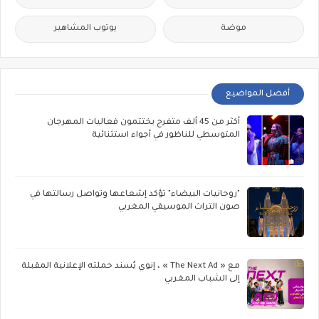
موضة
يوتوب المشاهير
أفضل المواضيع
أكثر من 45 ألف متفرج يختتمون فعاليات المهرجان
المتوسطي للناظور في أجواء استثنائية
"روحانيات البيضاء" تؤكد إشعاعها وتواصل رسالتها في
صون التراث الموسيقي المغربي
مع « The Next Ad » ، إنوي يُسند حملته الإعلانية المقبلة
إلى الشباب المغربي