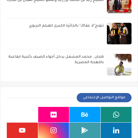
الشيخ زايد بن محمد بن زايد وسمو الشيخ نهيان بن مبارك
تتويج"لا عفاك" بالجائزة الكبرى للفيلم التربوي
قلبان.. محمد المشعل يدخل أجواء الصيف بأغنية ايقاعية
باللهجة المصرية
مواقع التواصل الإجتماعي