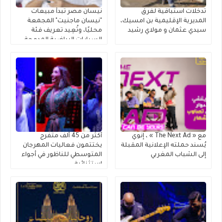
تدخلات استباقية لفرق
نيسان مصر تبدأ مبيعات
المديرية الإقليمية بن امسيك،
"نيسان ماجنيت" المجمعة
سيدي عثمان و مولاي رشيد
محليًا، وتُعِيد تعريف فئة
السيارات الرياضية المدمجة
متعددة الاستخدامات
مع « The Next Ad » ، إنوي
أكثر من 45 ألف متفرج
يُسند حملته الإعلانية المقبلة
يختتمون فعاليات المهرجان
إلى الشباب المغربي
المتوسطي للناظور في أجواء
استثنائية