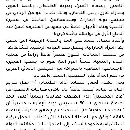
الكعبي، وهيفاء الأمين، وبدرية الظنحاني، وناعمة الموح،
وعذراء غازي، ومنى اللوغاني، وذلك تقديراً لدورهن الريادي في
مجتمع دولة الإمارات ومساهماتهن الفاعلة في مسيرة
التنمية وبناء الأجيال، فضلاً عن جهودهن المشرفة ضمن خط
الدفاع الأول في مواجهة جائحة كورونا.
وأشاد سعادة محمد علي الملا بالمكانة الرفيعة التي تحظى
بها المرأة الإماراتية، بفضل دعم القيادة الرشيدة لنشاطاتها
في مختلف المجالات، لتكون عنصراً فاعلاً ورائداً في عملية
البناء والتنمية، مثمناً الدور الذي تقوم به جمعية الفجيرة
الاجتماعية الثقافية بالشراكة مع المجلس الإنمائي العربي
في دعم المرأة على الصعيدين المحلي والعربي.
ومن جهته، أوضح سعادة خالد الظنحاني أن حفل تكريم
الفائزات بجائزة "بصمة قائدة" جاء باكورة فعاليات الجمعية في
"عام الخمسين" الذي انطلقت فعالياته رسمياً أمس الأحد
احتفاءً بالذكرى الـ 50 لتأسيس دولة الإمارات، مشيراً أن
"الفجيرة الثقافية" على استعداد تام لإطلاق مبادرات إبداعية
خلاقة تتوافق مع المرحلة المقبلة التي تتطلب العمل برؤية
استشرافية طموحة تستند إلى المنجزات التي حققتها الدولة