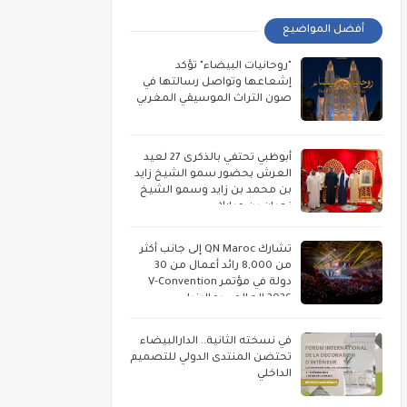
أفضل المواضيع
"روحانيات البيضاء" تؤكد
إشعاعها وتواصل رسالتها في
صون التراث الموسيقي المغربي
أبوظبي تحتفي بالذكرى 27 لعيد
العرش بحضور سمو الشيخ زايد
بن محمد بن زايد وسمو الشيخ
نهيان بن مبارك
تشارك QN Maroc إلى جانب أكثر
من 8,000 رائد أعمال من 30
دولة في مؤتمر V-Convention
2026 العالمي بماليزيا
في نسخته الثانية.. الدارالبيضاء
تحتضن المنتدى الدولي للتصميم
الداخلي