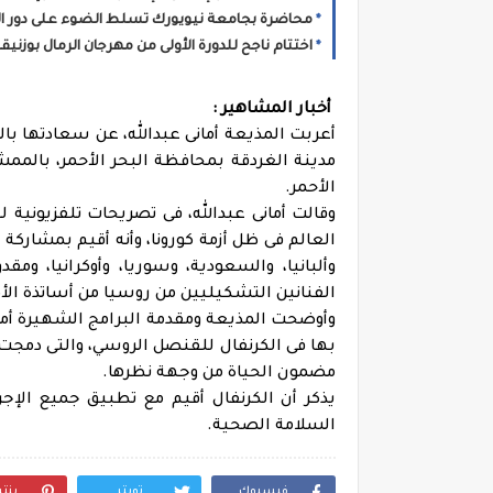
محاضرة بجامعة نيويورك تسلط الضوء على دور الذ
اختتام ناجح للدورة الأولى من مهرجان الرمال بوزنيقة باستقطاب أزيد
أخبار المشاهير :
أعربت المذيعة أمانى عبدالله، عن سعادتها بالم
مدينة الغردقة بمحافظة البحر الأحمر، بالمم
الأحمر.
وقالت أمانى عبدالله، فى تصريحات تلفزيونية لب
وألبانيا، والسعودية، وسوريا، وأوكرانيا، ومقد
الفنانين التشكيليين من روسيا من أساتذة الأ
وأوضحت المذيعة ومقدمة البرامج الشهيرة أما
بها فى الكرنفال للقنصل الروسي، والتى دمجت في
مضمون الحياة من وجهة نظرها.
يذكر أن الكرنفال أقيم مع تطبيق جميع الإجر
السلامة الصحية.
فيسبوك
تويتر
بنت