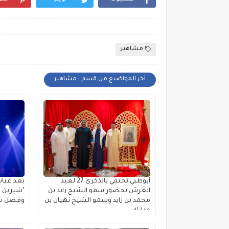
مشاهير
أخر المواضيع من قسم : مشاهير
أبوظبي تحتفي بالذكرى 27 لعيد
بعد غياب
العرش بحضور سمو الشيخ زايد بن
"شيرين ب
محمد بن زايد وسمو الشيخ نهيان بن
وفضل شا
مبارك