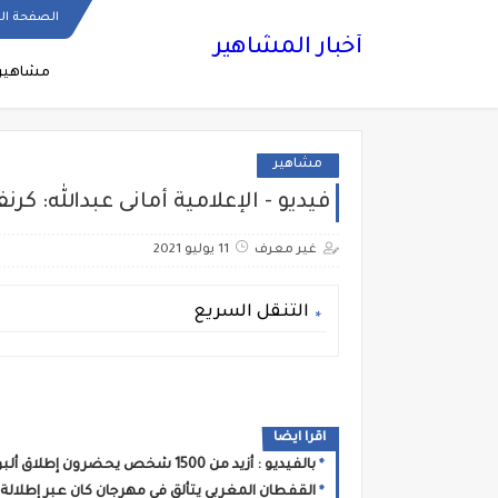
الصفحة ال
أخبار المشاهير
مشاهير
مشاهير
فيديو - الإعلامية أمانى عبدالله: كر
غير معرف
11 يوليو 2021
التنقل السريع
اقرا ايضا
بالفيديو : أزيد من 1500 شخص يحضرون إطلاق ألبوم “Desperado” لـ STORMY
القفطان المغربي يتألق في مهرجان كان عبر إطلالة 