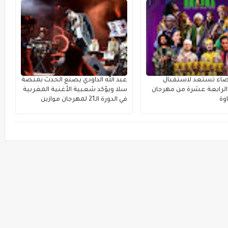
بيضاء تستعد لاستقبال
عبد الله الداودي يصنع الحدث بمنصة
لرابعة عشرة من مهرجان
سلا ويؤكد شعبية الأغنية المغربية
وة
في الدورة الـ21 لمهرجان موازين