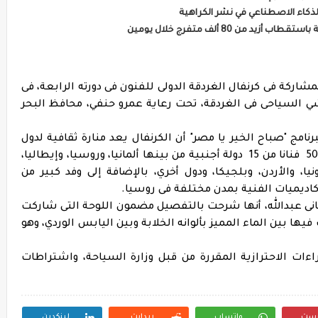
كاء الاصطناعي في نشر الكراهية
 من 80 ألف متفرج خلال يومين
شاركة فى كرنفال الغردقة الدولى للفنون فى دورته الرابعة، فى
شي السياحى فى الغردقة، تحت رعاية عمرو حنفي، محافظ البحر
رنامج "صباح الخير يا مصر" أن الكرنفال يعد منارة ثقافية لدول
العالم فى ظل أزمة كورونا، وأنه أقيم بمشاركة 50 فنانا من 15 دولة أجنبية من بينها ألمانيا، وروسيا، وإيطاليا،
ونيا، والأردن، وبلجيكا، ودول أخري، بالإضافة إلى وفد كبير من
كاديميات الفنية بمدن مختلفة فى روسيا.
نى عبدالله، أنها شرحت بالتفصيل مضمون اللوحة التى شاركت
ها بين الماء المميز بألوانه الخلابة وبين اليابس الوردي، وهو
اءات الاحترازية المقررة من قبل وزارة السياحة، واشتراطات
رست
واتساب
ريدايت
لينكدين