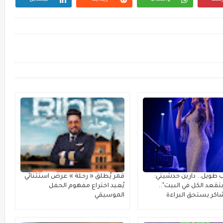
 طويل.. دارين حدشيتي:
قمر يُطلق « رحلة » عرضٌ استثنائي
تقعد الكل في البيت"..
يُعيد اختراع مفهوم الحفل
كر يستحق البراءة
الموسيقي