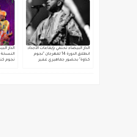
الدار البيضاء تحتفي بإيقاعات الأجداد:
الدار ال
انطلاق الدورة 14 لمهرجان "نجوم
النسخة ا
كناوة" بحضور جماهيري غفير
نجوم كنا