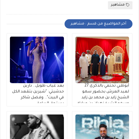
مشاهير
أخر المواضيع من قسم : مشاهير
أبوظبي تحتفي بالذكرى 27
بعد غياب طويل.. دارين
لعيد العرش بحضور سمو
حدشيتي: "شيرين بتقعد الكل
الشيخ زايد بن محمد بن زايد
في البيت".. وفضل شاكر
وسمو الشيخ نهيان بن مبارك
يستحق البراءة