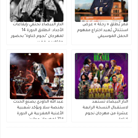
قمر يُطلق « رحلة » عرضٌ
الدار البيضاء تحتفي بإيقاعات
استثنائي يُعيد اختراع مفهوم
الأجداد: انطلاق الدورة 14
الحفل الموسيقي
لمهرجان "نجوم كناوة" بحضور
جماهيري غفير
الدار البيضاء تستعد
عبد الله الداودي يصنع الحدث
لاستقبال النسخة الرابعة
بمنصة سلا ويؤكد شعبية
عشرة من مهرجان نجوم
الأغنية المغربية في الدورة
كناوة
الـ21 لمهرجان موازين