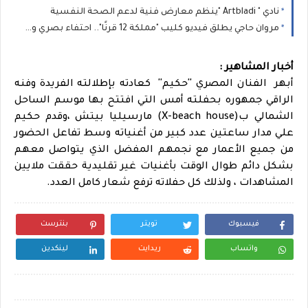
نادي " Artbladi "ينظم معارض فنية لدعم الصحة النفسية
مروان حاجي يطلق فيديو كليب "مملكة 12 قرنًا".. احتفاء بصري وموسيقى بتراث المغرب العريق
أخبار المشاهير :
أبهر الفنان المصري ''حكيم'' كعادته بإطلالته الفريدة وفنه
الراقي جمهوره بحفلته أمس التي افتتح بها موسم الساحل
الشمالي ب(X-beach house) مارسيليا بيتش ،وقدم حكيم
علي مدار ساعتين عدد كبير من أغنياته وسط تفاعل الحضور
من جميع الأعمار مع نجمهم المفضل الذي يتواصل معهم
بشكل دائم طوال الوقت بأغنيات غير تقليدية حققت ملايين
المشاهدات ، ولذلك كل حفلاته ترفع شعار كامل العدد.
فيسبوك
تويتر
بنترست
واتساب
ريدايت
لينكدين