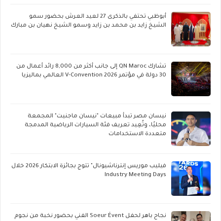
أبوظبي تحتفي بالذكرى 27 لعيد العرش بحضور سمو
الشيخ زايد بن محمد بن زايد وسمو الشيخ نهيان بن مبارك
تشارك QN Maroc إلى جانب أكثر من 8,000 رائد أعمال من
30 دولة في مؤتمر V-Convention 2026 العالمي بماليزيا
نيسان مصر تبدأ مبيعات "نيسان ماجنيت" المجمعة
محليًا، وتُعِيد تعريف فئة السيارات الرياضية المدمجة
متعددة الاستخدامات
فيليب موريس إنترناشيونال" تتوج بجائزة الابتكار 2026 خلال
Industry Meeting Days
نجاح باهر لحفل Soeur Évent الفني بحضور نخبة من نجوم