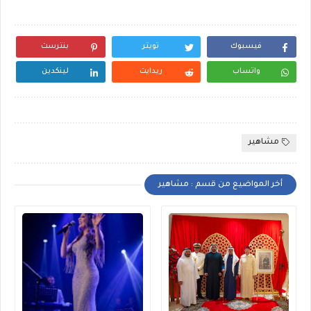
فيسبوك
تويتر
بنترست
واتساب
ريدايت
لينكدين
مشاهير
أخر المواضيع من قسم : مشاهير