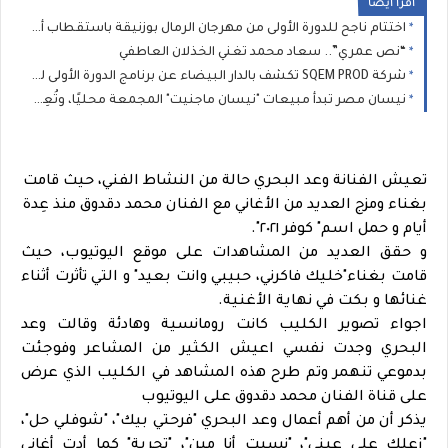
اقرا ايضا
اختتام ناجح للدورة الأولى من مهرجان الرمال بوزنيقة باستقطاب أزيد من 80 ألف متفرج خلال يومين
“نص عمري”.. سعاد محمد تغني الخذلان العاطفي
شركة SQEM PROD تكشف بالدار البيضاء عن برنامج الدورة الأولى لمهرجان الرمال ببوزنيقة
نيسان مصر تبدأ مبيعات "نيسان ماجنيت" المجمعة محليًا، وتُعِيد تعريف فئة السيارات الرياضية المدمجة متعددة الاستخدامات
تعيش الفنانة وعد البحري حالة من النشاط الفني، حيث قامت
بغناء ومزج العديد من الأغاني مع الفنان محمد دقدوق منذ عِدة
أيام و حمل اسم" كوفر ٢٠٢١".
و حقق العديد من المشاهدات على موقع اليوتيوب، حيث
قامت بغناء"خليك فاكرني، حبيبي وانت بعيد" و التي تأثرت أثناء
غنائها و بكت في نهاية الأغنية.
اجواء تصوير الكليب كانت رومانسية وهادئة وقالت وعد
البحري وجدت نفسي اعيش الكثير من المشاعر وفوجئت
بدموعي تنهمر وتم طرح هذه المشاهد في الكليب الذي عرض
على قناة الفنان محمد دقدوق على اليوتيوب
يذكر أن من أهم أعمال وعد البحري "فرحتي بيك"، "شوفلي حل"،
"زعلك على عيني"، "نسيت أنا مين"، "تجربة" كما أدت أغاني